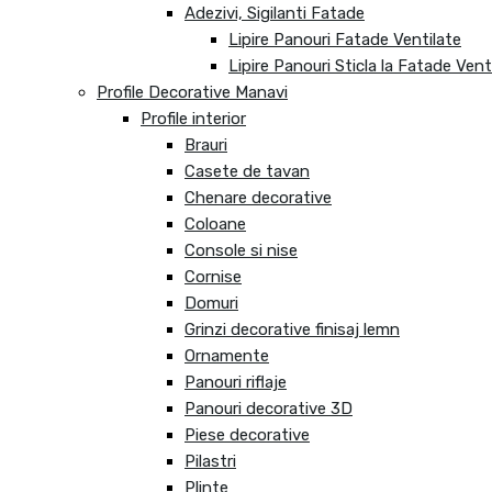
Adezivi, Sigilanti Fatade
Lipire Panouri Fatade Ventilate
Lipire Panouri Sticla la Fatade Vent
Profile Decorative Manavi
Profile interior
Brauri
Casete de tavan
Chenare decorative
Coloane
Console si nise
Cornise
Domuri
Grinzi decorative finisaj lemn
Ornamente
Panouri riflaje
Panouri decorative 3D
Piese decorative
Pilastri
Plinte