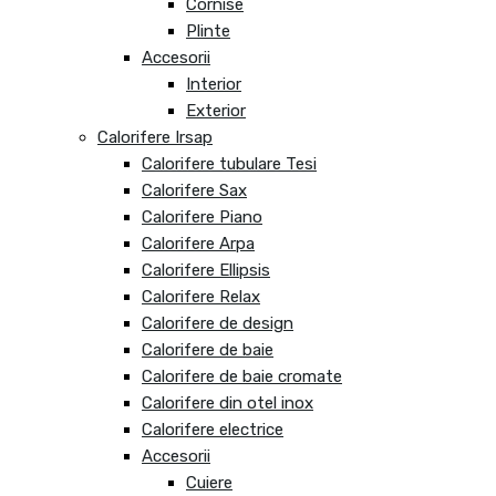
Cornise
Plinte
Accesorii
Interior
Exterior
Calorifere Irsap
Calorifere tubulare Tesi
Calorifere Sax
Calorifere Piano
Calorifere Arpa
Calorifere Ellipsis
Calorifere Relax
Calorifere de design
Calorifere de baie
Calorifere de baie cromate
Calorifere din otel inox
Calorifere electrice
Accesorii
Cuiere