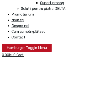
Suport prosop
Solutii pentru piatra DELTA
Promotia lunii
Noutăți
Despre noi
Cum cumpăr/plătesc
Contact
Hamburger Toggle Menu
0.00
lei
0
Cart