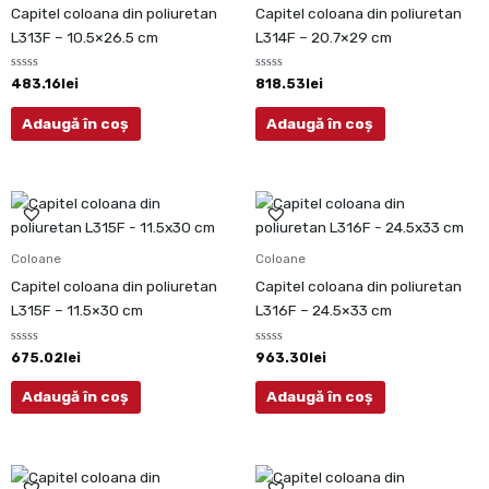
Capitel coloana din poliuretan
Capitel coloana din poliuretan
L313F – 10.5×26.5 cm
L314F – 20.7×29 cm
Evaluat
Evaluat
483.16
lei
818.53
lei
la
la
0
0
din
din
Adaugă în coș
Adaugă în coș
5
5
Coloane
Coloane
Capitel coloana din poliuretan
Capitel coloana din poliuretan
L315F – 11.5×30 cm
L316F – 24.5×33 cm
Evaluat
Evaluat
675.02
lei
963.30
lei
la
la
0
0
din
din
Adaugă în coș
Adaugă în coș
5
5