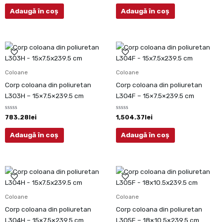
0
0
din
din
Adaugă în coș
Adaugă în coș
5
5
Coloane
Coloane
Corp coloana din poliuretan
Corp coloana din poliuretan
L303H – 15×7.5×239.5 cm
L304F – 15×7.5×239.5 cm
Evaluat
Evaluat
783.28
lei
1,504.37
lei
la
la
0
0
din
din
Adaugă în coș
Adaugă în coș
5
5
Coloane
Coloane
Corp coloana din poliuretan
Corp coloana din poliuretan
L304H – 15×7.5×239.5 cm
L305F – 18×10.5×239.5 cm