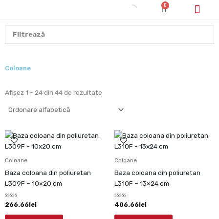
Skip
0
Cart
to
content
Cum cumpăr/pl
Filtrează
Coloane
Afișez 1 - 24 din 44 de rezultate
Coloane
Coloane
Baza coloana din poliuretan
Baza coloana din poliuretan
L309F – 10×20 cm
L310F – 13×24 cm
Evaluat
Evaluat
266.66
lei
406.66
lei
la
la
0
0