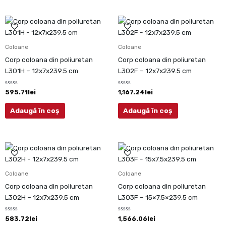
Coloane
Coloane
Corp coloana din poliuretan
Corp coloana din poliuretan
L301H – 12x7x239.5 cm
L302F – 12x7x239.5 cm
Evaluat
Evaluat
595.71
lei
1,167.24
lei
la
la
0
0
din
din
Adaugă în coș
Adaugă în coș
5
5
Coloane
Coloane
Corp coloana din poliuretan
Corp coloana din poliuretan
L302H – 12x7x239.5 cm
L303F – 15×7.5×239.5 cm
Evaluat
Evaluat
583.72
lei
1,566.06
lei
la
la