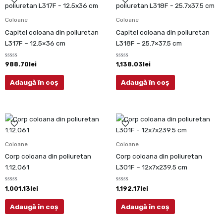
Coloane
Coloane
Capitel coloana din poliuretan
Capitel coloana din poliuretan
L317F – 12.5×36 cm
L318F – 25.7×37.5 cm
Evaluat
Evaluat
988.70
lei
1,138.03
lei
la
la
0
0
din
din
Adaugă în coș
Adaugă în coș
5
5
Coloane
Coloane
Corp coloana din poliuretan
Corp coloana din poliuretan
1.12.061
L301F – 12x7x239.5 cm
Evaluat
Evaluat
1,001.13
lei
1,192.17
lei
la
la
0
0
din
din
Adaugă în coș
Adaugă în coș
5
5