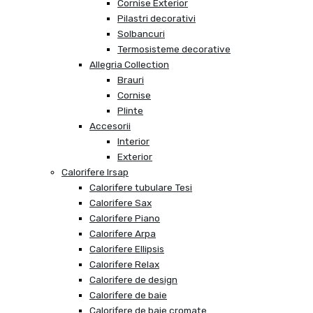
Cornise Exterior
Pilastri decorativi
Solbancuri
Termosisteme decorative
Allegria Collection
Brauri
Cornise
Plinte
Accesorii
Interior
Exterior
Calorifere Irsap
Calorifere tubulare Tesi
Calorifere Sax
Calorifere Piano
Calorifere Arpa
Calorifere Ellipsis
Calorifere Relax
Calorifere de design
Calorifere de baie
Calorifere de baie cromate