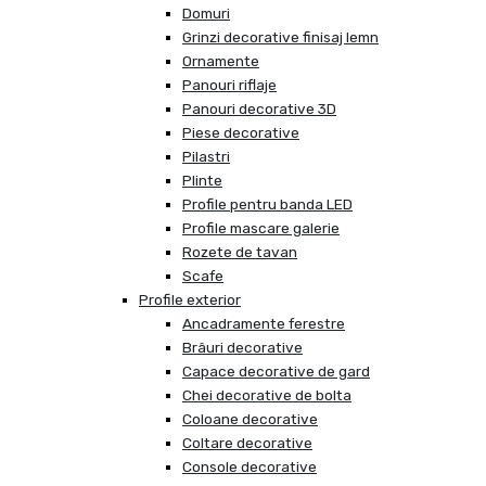
Domuri
Grinzi decorative finisaj lemn
Ornamente
Panouri riflaje
Panouri decorative 3D
Piese decorative
Pilastri
Plinte
Profile pentru banda LED
Profile mascare galerie
Rozete de tavan
Scafe
Profile exterior
Ancadramente ferestre
Brâuri decorative
Capace decorative de gard
Chei decorative de bolta
Coloane decorative
Coltare decorative
Console decorative