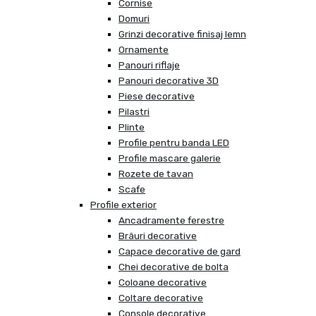
Cornise
Domuri
Grinzi decorative finisaj lemn
Ornamente
Panouri riflaje
Panouri decorative 3D
Piese decorative
Pilastri
Plinte
Profile pentru banda LED
Profile mascare galerie
Rozete de tavan
Scafe
Profile exterior
Ancadramente ferestre
Brâuri decorative
Capace decorative de gard
Chei decorative de bolta
Coloane decorative
Coltare decorative
Console decorative