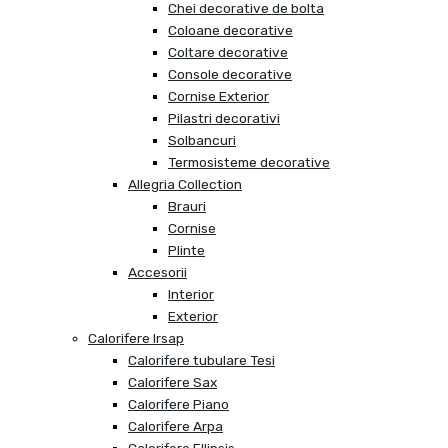
Chei decorative de bolta
Coloane decorative
Coltare decorative
Console decorative
Cornise Exterior
Pilastri decorativi
Solbancuri
Termosisteme decorative
Allegria Collection
Brauri
Cornise
Plinte
Accesorii
Interior
Exterior
Calorifere Irsap
Calorifere tubulare Tesi
Calorifere Sax
Calorifere Piano
Calorifere Arpa