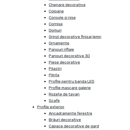
Chenare decorative
Coloane
Console si nise
Cornise
Domuri
Grinzi decorative finisaj lemn
Ornamente
Panouri riflaje
Panouri decorative 3D
Piese decorative
Pilastri
Plinte
Profile pentru banda LED
Profile mascare galerie
Rozete de tavan
Scafe
Profile exterior
Ancadramente ferestre
Brâuri decorative
Capace decorative de gard