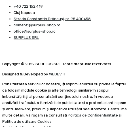
+40 722 152 419
Cluj Napoca
Strada Constantin Brâncuşi, nr. 95 400458
comenzi@surplus-shop.ro
office@surplus-shop.ro
SURPLUS SRL
Copyright © 2022 SURPLUS SRL. Toate drepturile rezervate!
Designed & Developed by
WEDEV IT
Prin utilizarea serviciilor noastre, îți exprimi acordul cu privire la faptul
că folosim module cookie și alte tehnologii similare în scopul
îmbunătățirii și al personalizării conținutului nostru, în vederea
analizării traficului, a furnizării de publicitate și a protecției anti-spam
și anti-malware, precum și împotriva utilizării neautorizate. Pentru ma
multe detalii, vă rugăm să consultați
Politica de Confidențialitate și
Politica de utilizare Cookies