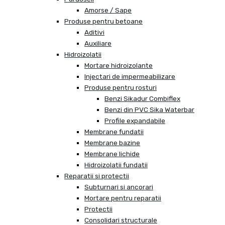
Amorse / Sape
Produse pentru betoane
Aditivi
Auxiliare
Hidroizolatii
Mortare hidroizolante
Injectari de impermeabilizare
Produse pentru rosturi
Benzi Sikadur Combiflex
Benzi din PVC Sika Waterbar
Profile expandabile
Membrane fundatii
Membrane bazine
Membrane lichide
Hidroizolatii fundatii
Reparatii si protectii
Subturnari si ancorari
Mortare pentru reparatii
Protectii
Consolidari structurale