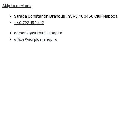
Skip to content
Strada Constantin Brâncuşi, nr. 95 400458 Cluj-Napoca
+40 722 152 419
comenzi@surplus-shop.ro
office@surplus-shop.ro