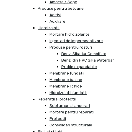
Amorse / Sape
Produse pentru betoane
Aditivi
Auxiliare
Hidroizolatii
Mortare hidroizolante
Injectari de impermeabilizare
Produse pentru rosturi
Benzi Sikadur Combiflex
Benzi din PVC Sika Waterbar
Profile expandabile
Membrane fundatii
Membrane bazine
Membrane lichide
Hidroizolatii fundatii
Reparatii si protectii
Subturnari si ancorari
Mortare pentru reparatii
Protectii
Consolidari structurale
Sigilari si lipiri