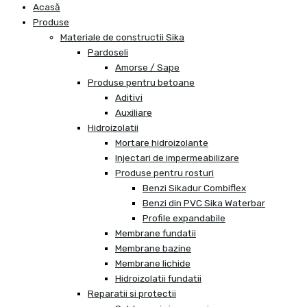
Acasă
Produse
Materiale de constructii Sika
Pardoseli
Amorse / Sape
Produse pentru betoane
Aditivi
Auxiliare
Hidroizolatii
Mortare hidroizolante
Injectari de impermeabilizare
Produse pentru rosturi
Benzi Sikadur Combiflex
Benzi din PVC Sika Waterbar
Profile expandabile
Membrane fundatii
Membrane bazine
Membrane lichide
Hidroizolatii fundatii
Reparatii si protectii