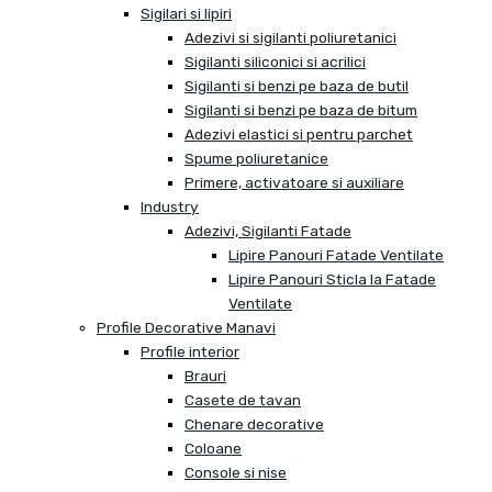
Sigilari si lipiri
Adezivi si sigilanti poliuretanici
Sigilanti siliconici si acrilici
Sigilanti si benzi pe baza de butil
Sigilanti si benzi pe baza de bitum
Adezivi elastici si pentru parchet
Spume poliuretanice
Primere, activatoare si auxiliare
Industry
Adezivi, Sigilanti Fatade
Lipire Panouri Fatade Ventilate
Lipire Panouri Sticla la Fatade
Ventilate
Profile Decorative Manavi
Profile interior
Brauri
Casete de tavan
Chenare decorative
Coloane
Console si nise