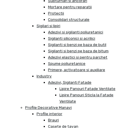
Subturnari si ancorari
Mortare pentru reparatii
Protectii
Consolidari structurale
Sigilari si lipiri
Adezivi si sigilanti poliuretanici
Sigilanti siliconici si acrilici
Sigilanti si benzi pe baza de butil
Sigilanti si benzi pe baza de bitum
Adezivi elastici si pentru parchet
Spume poliuretanice
Primere, activatoare si auxiliare
Industry
Adezivi, Sigilanti Fatade
Lipire Panouri Fatade Ventilate
Lipire Panouri Sticla la Fatade
Ventilate
Profile Decorative Manavi
Profile interior
Brauri
Casete de tavan