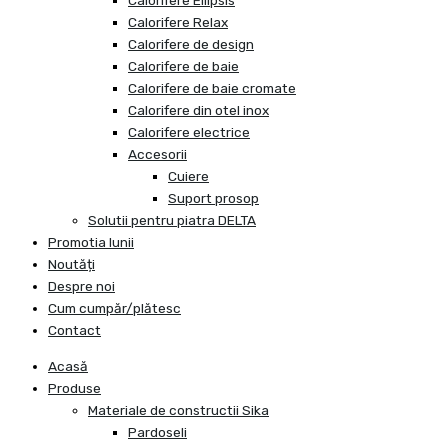
Calorifere Ellipsis
Calorifere Relax
Calorifere de design
Calorifere de baie
Calorifere de baie cromate
Calorifere din otel inox
Calorifere electrice
Accesorii
Cuiere
Suport prosop
Solutii pentru piatra DELTA
Promotia lunii
Noutăți
Despre noi
Cum cumpăr/plătesc
Contact
Acasă
Produse
Materiale de constructii Sika
Pardoseli