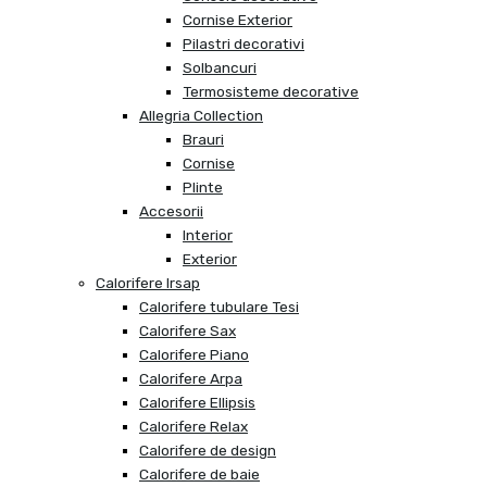
Cornise Exterior
Pilastri decorativi
Solbancuri
Termosisteme decorative
Allegria Collection
Brauri
Cornise
Plinte
Accesorii
Interior
Exterior
Calorifere Irsap
Calorifere tubulare Tesi
Calorifere Sax
Calorifere Piano
Calorifere Arpa
Calorifere Ellipsis
Calorifere Relax
Calorifere de design
Calorifere de baie