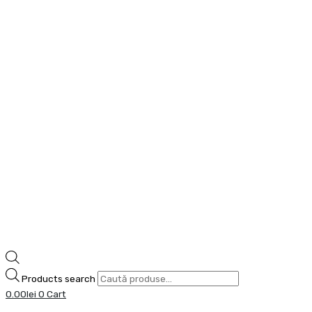
Products search
0.00
lei
0
Cart