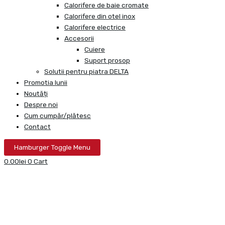
Calorifere de baie cromate
Calorifere din otel inox
Calorifere electrice
Accesorii
Cuiere
Suport prosop
Solutii pentru piatra DELTA
Promotia lunii
Noutăți
Despre noi
Cum cumpăr/plătesc
Contact
Hamburger Toggle Menu
0.00
lei
0
Cart