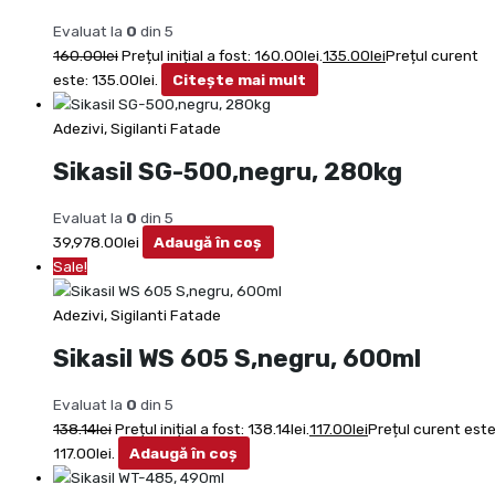
Evaluat la
0
din 5
160.00
lei
Prețul inițial a fost: 160.00lei.
135.00
lei
Prețul curent
este: 135.00lei.
Citește mai mult
Adezivi, Sigilanti Fatade
Sikasil SG-500,negru, 280kg
Evaluat la
0
din 5
39,978.00
lei
Adaugă în coș
Sale!
Adezivi, Sigilanti Fatade
Sikasil WS 605 S,negru, 600ml
Evaluat la
0
din 5
138.14
lei
Prețul inițial a fost: 138.14lei.
117.00
lei
Prețul curent este
117.00lei.
Adaugă în coș