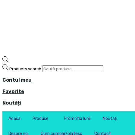
Products search
Contul meu
Favorite
Noutăți
Acasă
Produse
Promotia lunii
Noutăți
Despre noi
Cum cumpăr/plătesc
Contact