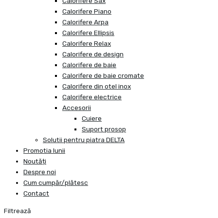
Calorifere Sax
Calorifere Piano
Calorifere Arpa
Calorifere Ellipsis
Calorifere Relax
Calorifere de design
Calorifere de baie
Calorifere de baie cromate
Calorifere din otel inox
Calorifere electrice
Accesorii
Cuiere
Suport prosop
Solutii pentru piatra DELTA
Promotia lunii
Noutăți
Despre noi
Cum cumpăr/plătesc
Contact
Filtrează