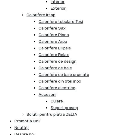
Interior
Exterior
Calorifere Irsap
Calorifere tubulare Tesi
Calorifere Sax
Calorifere Piano
Calorifere Arpa
Calorifere Ellipsis
Calorifere Relax
Calorifere de design
Calorifere de baie
Calorifere de baie cromate
Calorifere din otel inox
Calorifere electrice
Accesorii
Cuiere
Suport prosop
Solutii pentru piatra DELTA
Promotia lunii
Noutăți
Despre noi