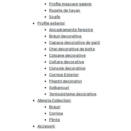
Profile mascare galerie
Rozete de tavan
Scafe
Profile exterior
Ancadramente ferestre
Brâuri decorative
Capace decorative de gard
Chei decorative de bolta
Coloane decorative
Coltare decorative
Console decorative
Cornise Exterior
Pilastri decorativi
Solbancuri
Termosisteme decorative
Allegria Collection
Brauri
Cornise
Plinte
Accesorii