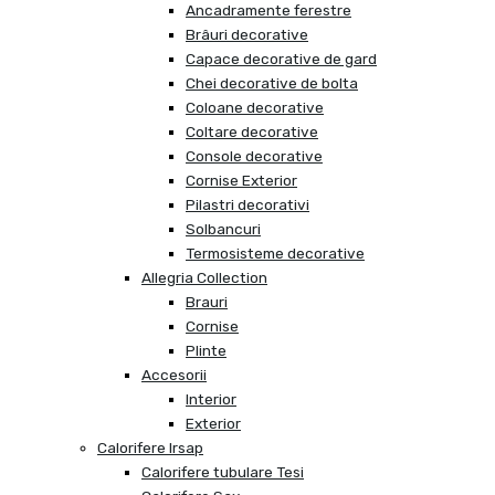
Ancadramente ferestre
Brâuri decorative
Capace decorative de gard
Chei decorative de bolta
Coloane decorative
Coltare decorative
Console decorative
Cornise Exterior
Pilastri decorativi
Solbancuri
Termosisteme decorative
Allegria Collection
Brauri
Cornise
Plinte
Accesorii
Interior
Exterior
Calorifere Irsap
Calorifere tubulare Tesi