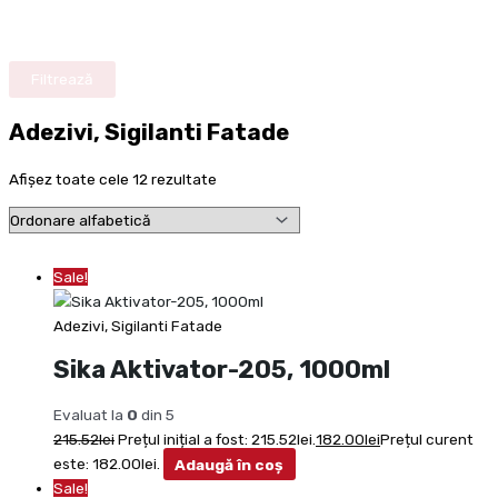
Filtrează
Adezivi, Sigilanti Fatade
Afișez toate cele 12 rezultate
Sale!
Adezivi, Sigilanti Fatade
Sika Aktivator-205, 1000ml
Evaluat la
0
din 5
215.52
lei
Prețul inițial a fost: 215.52lei.
182.00
lei
Prețul curent
este: 182.00lei.
Adaugă în coș
Sale!