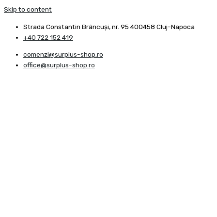
Skip to content
Strada Constantin Brâncuşi, nr. 95 400458 Cluj-Napoca
+40 722 152 419
comenzi@surplus-shop.ro
office@surplus-shop.ro