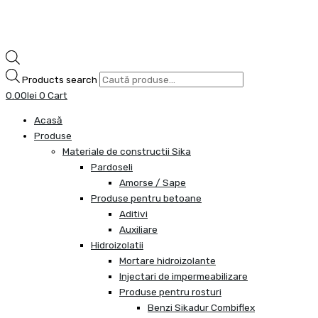
Products search
0.00
lei
0
Cart
Acasă
Produse
Materiale de constructii Sika
Pardoseli
Amorse / Sape
Produse pentru betoane
Aditivi
Auxiliare
Hidroizolatii
Mortare hidroizolante
Injectari de impermeabilizare
Produse pentru rosturi
Benzi Sikadur Combiflex