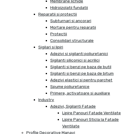
Membrane lichide
Hidroizolatii fundatii
Reparatii si protectii
Subturnari si ancorari
Mortare pentru reparatii
Protectii
Consolidari structurale
Sigilari si lipiri
Adezivi si sigilanti poliuretanici
Sigilanti siliconici si acrilici
Sigilanti si benzi pe baza de butil
Sigilanti si benzi pe baza de bitum
Adezivi elastici si pentru parchet
Spume poliuretanice
Primere, activatoare si auxiliare
Industry
Adezivi, Sigilanti Fatade
Lipire Panouri Fatade Ventilate
Lipire Panouri Sticla la Fatade
Ventilate
Profile Decorative Manavi