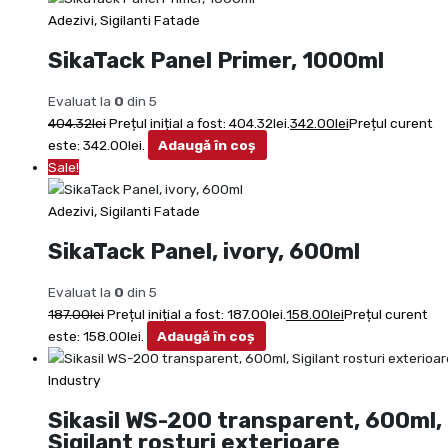
Adezivi, Sigilanti Fatade
SikaTack Panel Primer, 1000ml
Evaluat la
0
din 5
404.32
lei
Prețul inițial a fost: 404.32lei.
342.00
lei
Prețul curent
este: 342.00lei.
Adaugă în coș
Sale!
Adezivi, Sigilanti Fatade
SikaTack Panel, ivory, 600ml
Evaluat la
0
din 5
187.00
lei
Prețul inițial a fost: 187.00lei.
158.00
lei
Prețul curent
este: 158.00lei.
Adaugă în coș
Industry
Sikasil WS-200 transparent, 600ml,
Sigilant rosturi exterioare