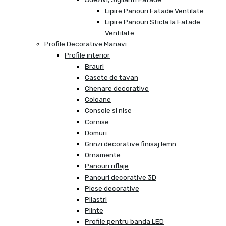
Lipire Panouri Fatade Ventilate
Lipire Panouri Sticla la Fatade
Ventilate
Profile Decorative Manavi
Profile interior
Brauri
Casete de tavan
Chenare decorative
Coloane
Console si nise
Cornise
Domuri
Grinzi decorative finisaj lemn
Ornamente
Panouri riflaje
Panouri decorative 3D
Piese decorative
Pilastri
Plinte
Profile pentru banda LED