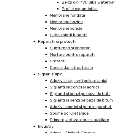
Benzi din PVC Sika Waterbar
Profile expandabile
Membrane fundatii
Membrane bazine
Membrane lichide
Hidroizolatii fundatii
Reparatii si protectii
Subturnari si ancorari
Mortare pentru reparatii
Protectii
Consolidari structurale
Sigilari si lipiri
Adezivi si sigilanti poliuretanici
Sigilanti siliconici si acrilici
Sigilanti si benzi pe baza de butil
Sigilanti si benzi pe baza de bitum
Adezivi elastici si pentru parchet
Spume poliuretanice
Primere, activatoare si auxiliare
Industry
Adezivi, Sigilanti Fatade