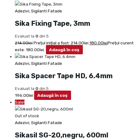
Adezivi, Sigilanti Fatade
Sika Fixing Tape, 3mm
Evaluat la
0
din 5
214.00
lei
Prețul inițial a fost: 214.00lei.
180.00
lei
Prețul curent
este: 180.00lei.
Adaugă în coș
Adezivi, Sigilanti Fatade
Sika Spacer Tape HD, 6.4mm
Evaluat la
0
din 5
196.00
lei
Adaugă în coș
Sale!
Out of stock
Adezivi, Sigilanti Fatade
Sikasil SG-20,negru, 600ml