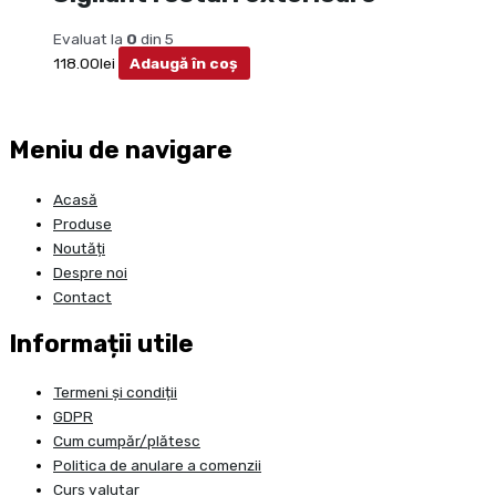
Evaluat la
0
din 5
118.00
lei
Adaugă în coș
Meniu de navigare
Acasă
Produse
Noutăți
Despre noi
Contact
Informații utile
Termeni și condiții
GDPR
Cum cumpăr/plătesc
Politica de anulare a comenzii
Curs valutar