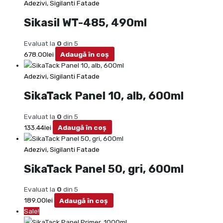
Adezivi, Sigilanti Fatade
Sikasil WT-485, 490ml
Evaluat la
0
din 5
678.00
lei
Adaugă în coș
Adezivi, Sigilanti Fatade
SikaTack Panel 10, alb, 600ml
Evaluat la
0
din 5
133.44
lei
Adaugă în coș
Adezivi, Sigilanti Fatade
SikaTack Panel 50, gri, 600ml
Evaluat la
0
din 5
189.00
lei
Adaugă în coș
Sale!