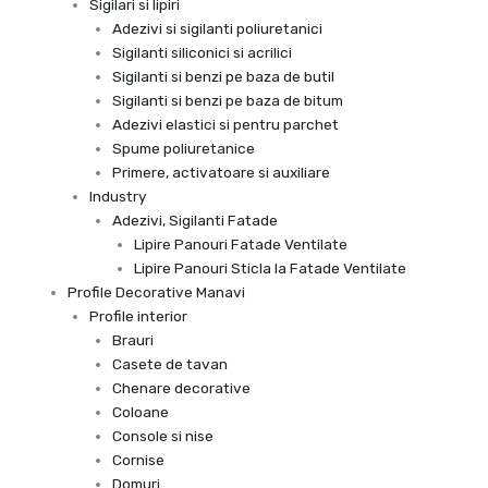
Sigilari si lipiri
Adezivi si sigilanti poliuretanici
Sigilanti siliconici si acrilici
Sigilanti si benzi pe baza de butil
Sigilanti si benzi pe baza de bitum
Adezivi elastici si pentru parchet
Spume poliuretanice
Primere, activatoare si auxiliare
Industry
Adezivi, Sigilanti Fatade
Lipire Panouri Fatade Ventilate
Lipire Panouri Sticla la Fatade Ventilate
Profile Decorative Manavi
Profile interior
Brauri
Casete de tavan
Chenare decorative
Coloane
Console si nise
Cornise
Domuri