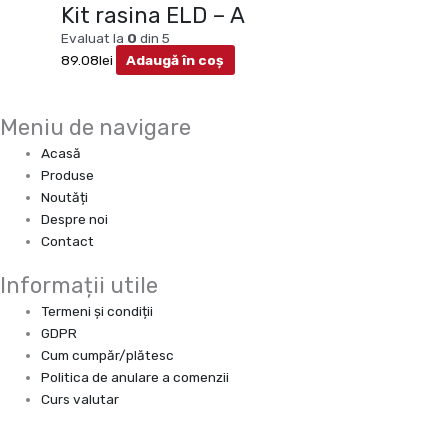
Kit rasina ELD – A
Evaluat la
0
din 5
89.08
lei
Adaugă în coș
Meniu de navigare
Acasă
Produse
Noutăți
Despre noi
Contact
Informații utile
Termeni și condiții
GDPR
Cum cumpăr/plătesc
Politica de anulare a comenzii
Curs valutar