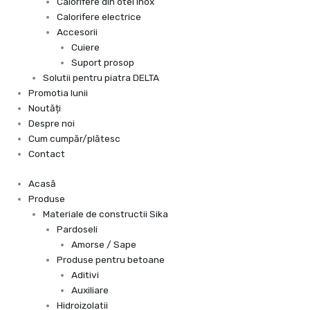
Calorifere din otel inox
Calorifere electrice
Accesorii
Cuiere
Suport prosop
Solutii pentru piatra DELTA
Promotia lunii
Noutăți
Despre noi
Cum cumpăr/plătesc
Contact
Acasă
Produse
Materiale de constructii Sika
Pardoseli
Amorse / Sape
Produse pentru betoane
Aditivi
Auxiliare
Hidroizolatii