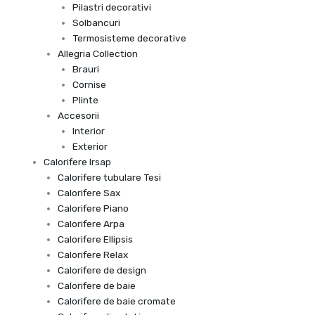
Pilastri decorativi
Solbancuri
Termosisteme decorative
Allegria Collection
Brauri
Cornise
Plinte
Accesorii
Interior
Exterior
Calorifere Irsap
Calorifere tubulare Tesi
Calorifere Sax
Calorifere Piano
Calorifere Arpa
Calorifere Ellipsis
Calorifere Relax
Calorifere de design
Calorifere de baie
Calorifere de baie cromate