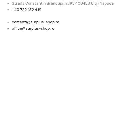
Skip
Products
Products
Strada Constantin Brâncuşi, nr. 95 400458 Cluj-Napoca
to
search
search
+40 722 152 419
content
comenzi@surplus-shop.ro
office@surplus-shop.ro