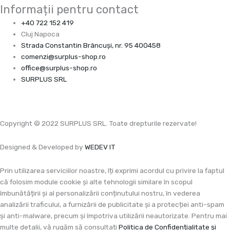
Informații pentru contact
+40 722 152 419
Cluj Napoca
Strada Constantin Brâncuşi, nr. 95 400458
comenzi@surplus-shop.ro
office@surplus-shop.ro
SURPLUS SRL
Copyright © 2022 SURPLUS SRL. Toate drepturile rezervate!
Designed & Developed by
WEDEV IT
Prin utilizarea serviciilor noastre, îți exprimi acordul cu privire la faptul
că folosim module cookie și alte tehnologii similare în scopul
îmbunătățirii și al personalizării conținutului nostru, în vederea
analizării traficului, a furnizării de publicitate și a protecției anti-spam
și anti-malware, precum și împotriva utilizării neautorizate. Pentru mai
multe detalii, vă rugăm să consultați
Politica de Confidențialitate și