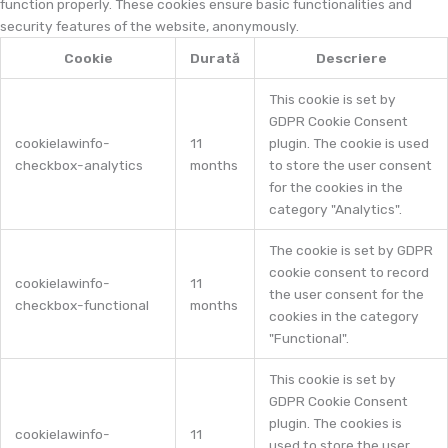
function properly. These cookies ensure basic functionalities and
security features of the website, anonymously.
Cookie
Durată
Descriere
This cookie is set by
GDPR Cookie Consent
cookielawinfo-
11
plugin. The cookie is used
checkbox-analytics
months
to store the user consent
for the cookies in the
category "Analytics".
The cookie is set by GDPR
cookie consent to record
cookielawinfo-
11
the user consent for the
checkbox-functional
months
cookies in the category
"Functional".
This cookie is set by
GDPR Cookie Consent
plugin. The cookies is
cookielawinfo-
11
used to store the user