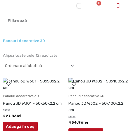
Skip
0
Cart
to
content
Cum cumpăr/pl
Filtrează
Panouri decorative 3D
Afișez toate cele 12 rezultate
Panouri decorative 3D
Panouri decorative 3D
Panou 3D W301 – 50x50x2.2 cm
Panou 3D W302 – 50x100x2.2
cm
Evaluat
227.86
lei
la
0
Evaluat
454.96
lei
din
la
Adaugă în coș
5
0