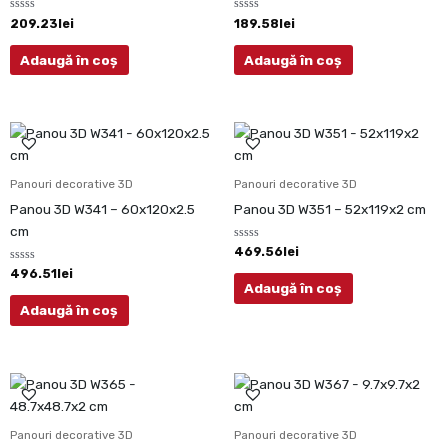
Evaluat
Evaluat
209.23
lei
189.58
lei
la
la
0
0
din
din
Adaugă în coș
Adaugă în coș
5
5
Panouri decorative 3D
Panouri decorative 3D
Panou 3D W341 – 60x120x2.5
Panou 3D W351 – 52x119x2 cm
cm
Evaluat
469.56
lei
la
Evaluat
0
496.51
lei
la
din
Adaugă în coș
0
5
din
Adaugă în coș
5
Panouri decorative 3D
Panouri decorative 3D