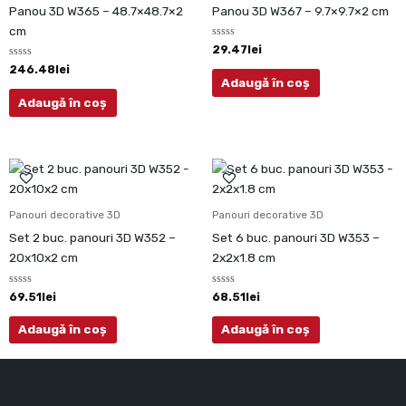
Panou 3D W365 – 48.7×48.7×2
Panou 3D W367 – 9.7×9.7×2 cm
cm
Evaluat
29.47
lei
la
Evaluat
0
246.48
lei
la
din
Adaugă în coș
0
5
din
Adaugă în coș
5
Panouri decorative 3D
Panouri decorative 3D
Set 2 buc. panouri 3D W352 –
Set 6 buc. panouri 3D W353 –
20x10x2 cm
2x2x1.8 cm
Evaluat
Evaluat
69.51
lei
68.51
lei
la
la
0
0
din
din
Adaugă în coș
Adaugă în coș
5
5