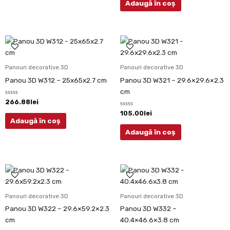
din
Adaugă în coș
5
Panouri decorative 3D
Panouri decorative 3D
Panou 3D W312 – 25x65x2.7 cm
Panou 3D W321 – 29.6×29.6×2.3
cm
Evaluat
266.88
lei
la
0
Evaluat
105.00
lei
din
la
Adaugă în coș
5
0
din
Adaugă în coș
5
Panouri decorative 3D
Panouri decorative 3D
Panou 3D W322 – 29.6×59.2×2.3
Panou 3D W332 –
cm
40.4×46.6×3.8 cm