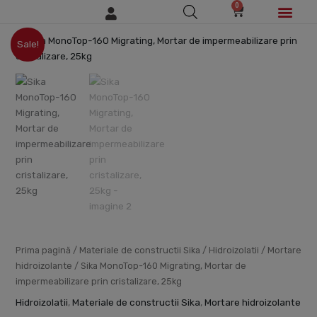
0
Skip
Cart
to
Prețul
Prețul
content
Sale!
inițial
curent
a
este:
fost:
514.33lei.
605.00lei.
Prima pagină
/
Materiale de constructii Sika
/
Hidroizolatii
/
Mortare
hidroizolante
/ Sika MonoTop-160 Migrating, Mortar de
impermeabilizare prin cristalizare, 25kg
Hidroizolatii
,
Materiale de constructii Sika
,
Mortare hidroizolante