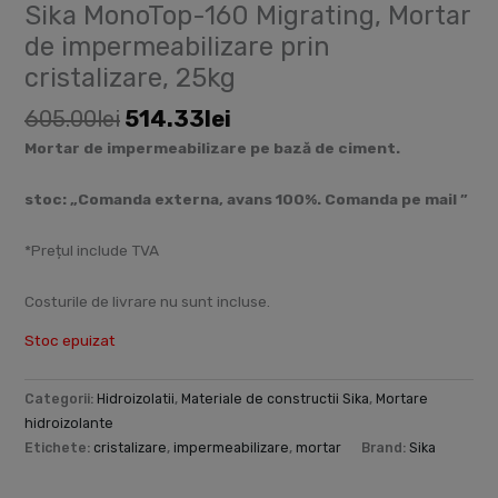
Sika MonoTop-160 Migrating, Mortar
de impermeabilizare prin
cristalizare, 25kg
605.00
lei
514.33
lei
Mortar de impermeabilizare pe bază de ciment.
stoc: „Comanda externa, avans 100%. Comanda pe mail ”
*Prețul include TVA
Costurile de livrare nu sunt incluse.
Stoc epuizat
Categorii:
Hidroizolatii
,
Materiale de constructii Sika
,
Mortare
hidroizolante
Etichete:
cristalizare
,
impermeabilizare
,
mortar
Brand:
Sika