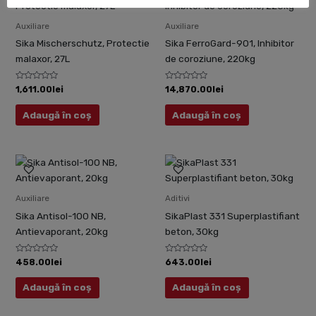
Auxiliare
Auxiliare
Sika Mischerschutz, Protectie
Sika FerroGard-901, Inhibitor
malaxor, 27L
de coroziune, 220kg
Evaluat
Evaluat
1,611.00
lei
14,870.00
lei
la
la
0
0
din
din
Adaugă în coș
Adaugă în coș
5
5
Auxiliare
Aditivi
Sika Antisol-100 NB,
SikaPlast 331 Superplastifiant
Antievaporant, 20kg
beton, 30kg
Evaluat
Evaluat
458.00
lei
643.00
lei
la
la
0
0
din
din
Adaugă în coș
Adaugă în coș
5
5