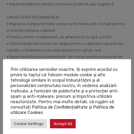
▪ Impermeabilizare pentru presiune pozitivă sau negativă
CARACTERISTICI/AVANTAJE
▪ Migrarea componentelor active și formarea de cristale pentru
a etanșa rețeaua capilară
▪ Produs mono-component, se amestecă cu apă curată
▪ Consistenţa mortarului se alege pentru o aplicare uşoară sau
rapidă, cu bidineaua sau mecanizat prin spray-ere
▪ Impermeabilizarea elementelor din beton pentru presiune de
apă pozitivă şi negativă
Prin utilizarea serviciilor noastre, îți exprimi acordul cu
▪ Aderenţă ridicată la suportul din beton
privire la faptul că folosim module cookie și alte
▪ Permeabil la vapori de apă
tehnologii similare în scopul îmbunătățirii și al
▪ Se aplică pe suport din beton sau peste mortare de reparaţii
personalizării conținutului nostru, în vederea analizării
traficului, a furnizării de publicitate și a protecției anti-
spam și anti-malware, precum și împotriva utilizării
Consum: ~ 1,2 kg/mp/strat
neautorizate. Pentru mai multe detalii, vă rugăm să
consultați
Politica de Confidențialitate și Politica de
utilizare Cookies
Produse similare
Cookie Settings
Accept All