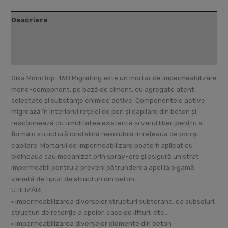
Descriere
Fișă tehnică
Recenzii (0)
Sika MonoTop-160 Migrating este un mortar de impermeabilizare
mono-component, pe bază de ciment, cu agregate atent
selectate şi substanţe chimice active. Componentele active
migrează în interiorul rețelei de pori și capilare din beton și
reacționează cu umiditatea existentă și varul liber, pentru a
forma o structură cristalină nesolubilă în rețeaua de pori şi
capilare. Mortarul de impermeabilizare poate fi aplicat cu
bidineaua sau mecanizat prin spray-ere și asigură un strat
impermeabil pentru a preveni pătrunderea apei la o gamă
variată de tipuri de structuri din beton.
UTILIZĂRI
▪ Impermeabilizarea diverselor structuri subterane, ca subsoluri,
structuri de retenţie a apelor, case de lifturi, etc..
▪ Impermeabilizarea diverselor elemente din beton