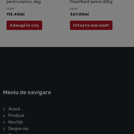
pentru beton, 6kg
Plastifiant beton 25Kg
Evaluat
Evaluat
113.40
lei
367.00
lei
la
la
0
0
din
din
Adaugă în coș
Citește mai mult
5
5
Meniu de navigare
Acasă
Produse
Noutăți
Despre noi