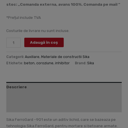
stoc: „Comanda externa, avans 100%. Comanda pe mail ”
*Prețul include TVA
Costurile de livrare nu sunt incluse.
Adaugă în coș
Categorii:
Auxiliare
,
Materiale de constructii Sika
Etichete:
beton
,
coroziune
,
inhibitor
Brand:
Sika
Descriere
Fișă tehnică
Recenzii (0)
Sika FerroGard -901 este un aditiv lichid, care se bazeaza pe
tehnologia Sika FerroGard, pentru mortare si betoane armate.