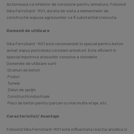
Actioneaza ca inhibitor de coroziune pentru armatura. Folosind
Sika FerroGard -901, durata de viata a elementelor de
constructie expuse agresiunilor va fi substantial crescuta.
Domenii de utilizare
Sika FerroGard -901 este recomandat in special pentru beton
armat expus pericolului corodarii armaturii. Este eficient in
special impotriva atacurilor corozive a cloridelor.
Domeniile de utilizare sunt:
 Drumuri de beton
 Poduri
 Tunele
 Ziduri de sprijin
 Constructii industriale
 Placi de beton pentru parcari cu mai multe etaje, etc.
Caracteristici/ Avantaje
Folosind Sika FerroGard-901 este influentata reactia anodica si