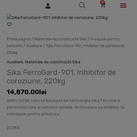
0
Skip
Cart
to
content
Cantitate
Sika
FerroGard-
901,
Prima pagină
/
Materiale de constructii Sika
/
Produse pentru
Inhibitor
betoane
/
Auxiliare
/ Sika FerroGard-901, Inhibitor de coroziune,
de
220kg
coroziune,
Auxiliare
,
Materiale de constructii Sika
220kg
Sika FerroGard-901, Inhibitor de
coroziune, 220kg
14,870.00
lei
Aditiv lichid, care se bazeaza pe tehnologia Sika FerroGard ,
pentru mortare si betoane armate. Actioneaza ca inhibitor de
coroziune pentru armatura.
220KG