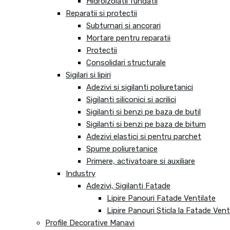
Hidroizolatii fundatii
Reparatii si protectii
Subturnari si ancorari
Mortare pentru reparatii
Protectii
Consolidari structurale
Sigilari si lipiri
Adezivi si sigilanti poliuretanici
Sigilanti siliconici si acrilici
Sigilanti si benzi pe baza de butil
Sigilanti si benzi pe baza de bitum
Adezivi elastici si pentru parchet
Spume poliuretanice
Primere, activatoare si auxiliare
Industry
Adezivi, Sigilanti Fatade
Lipire Panouri Fatade Ventilate
Lipire Panouri Sticla la Fatade Vent
Profile Decorative Manavi