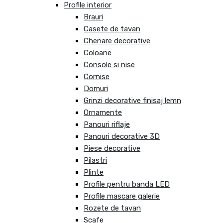
Profile interior
Brauri
Casete de tavan
Chenare decorative
Coloane
Console si nise
Cornise
Domuri
Grinzi decorative finisaj lemn
Ornamente
Panouri riflaje
Panouri decorative 3D
Piese decorative
Pilastri
Plinte
Profile pentru banda LED
Profile mascare galerie
Rozete de tavan
Scafe