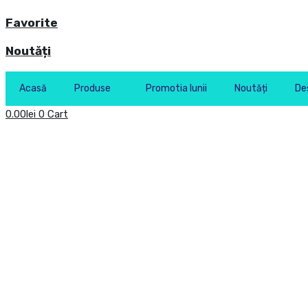
Favorite
Noutăți
Acasă
Produse
Promotia lunii
Noutăți
De
0.00
lei
0
Cart