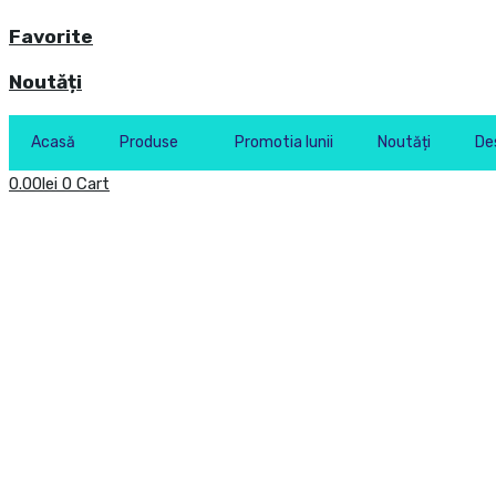
Favorite
Noutăți
Acasă
Produse
Promotia lunii
Noutăți
De
0.00
lei
0
Cart