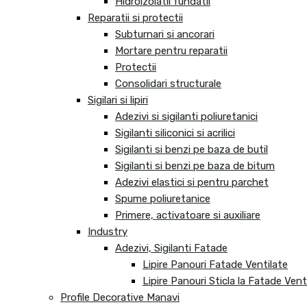
Hidroizolatii fundatii
Reparatii si protectii
Subturnari si ancorari
Mortare pentru reparatii
Protectii
Consolidari structurale
Sigilari si lipiri
Adezivi si sigilanti poliuretanici
Sigilanti siliconici si acrilici
Sigilanti si benzi pe baza de butil
Sigilanti si benzi pe baza de bitum
Adezivi elastici si pentru parchet
Spume poliuretanice
Primere, activatoare si auxiliare
Industry
Adezivi, Sigilanti Fatade
Lipire Panouri Fatade Ventilate
Lipire Panouri Sticla la Fatade Vent
Profile Decorative Manavi