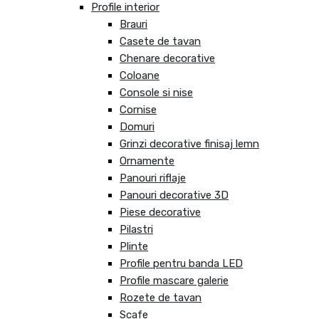
Profile interior
Brauri
Casete de tavan
Chenare decorative
Coloane
Console si nise
Cornise
Domuri
Grinzi decorative finisaj lemn
Ornamente
Panouri riflaje
Panouri decorative 3D
Piese decorative
Pilastri
Plinte
Profile pentru banda LED
Profile mascare galerie
Rozete de tavan
Scafe