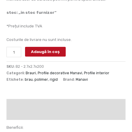
stoc: „in stoc furnizor”
*Prețul include TVA
Costurile de livrare nu sunt incluse.
Adaugă în coș
SKU:
B2 - 2.7x2.7x200
Categorii:
Brauri
,
Profile decorative Manavi
,
Profile interior
Etichete:
brau
,
polimer
,
rigid
Brand:
Manavi
Descriere
Recenzii (0)
Beneficii: