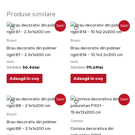
Produse similare
Prețul
Prețul
Prețul
Prețul
Sale!
Sale!
inițial
curent
inițial
curent
a
este:
a
este:
fost:
30.46lei.
fost:
111.69lei.
Brauri
Brauri
33.84lei.
124.10lei.
Brau decorativ din polimer
Brau decorativ din polimer
rigid B1 – 2.3x1x200 cm
rigid B14 – 10.1×2.2×200 cm
Evaluat
Evaluat
33.84
lei
30.46
lei
124.10
lei
111.69
lei
la
la
0
0
din
din
Adaugă în coș
Adaugă în coș
5
5
Prețul
Prețul
Prețul
Prețul
Sale!
Sale!
inițial
curent
inițial
curent
a
este:
a
este:
fost:
31.01lei.
fost:
316.50lei.
Brauri
34.45lei.
351.67lei.
Cornise
Brau decorativ din polimer
rigid B8 – 2.1x1x200 cm
Cornisa decorativa din
poliuretan P901 –