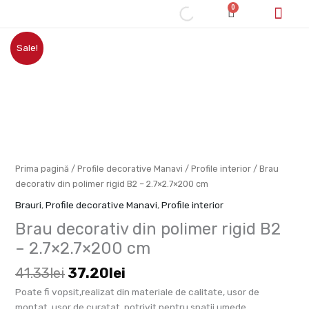
Skip
0
Cart
to
content
Prețul
Prețul
Cum cumpăr/pl
Cantitate
Sale!
inițial
curent
Brau
a
este:
decorativ
fost:
37.20lei.
din
41.33lei.
polimer
rigid
B2
-
2.7x2.7x200
Prima pagină
/
Profile decorative Manavi
/
Profile interior
/ Brau
cm
decorativ din polimer rigid B2 – 2.7×2.7×200 cm
Brauri
,
Profile decorative Manavi
,
Profile interior
Brau decorativ din polimer rigid B2
– 2.7×2.7×200 cm
41.33
lei
37.20
lei
Poate fi vopsit,realizat din materiale de calitate, usor de
montat, usor de curatat, potrivit pentru spatii umede.