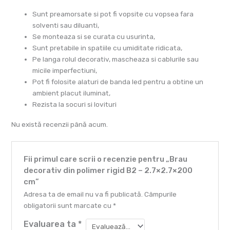
Sunt preamorsate si pot fi vopsite cu vopsea fara
solventi sau diluanti,
Se monteaza si se curata cu usurinta,
Sunt pretabile in spatiile cu umiditate ridicata,
Pe langa rolul decorativ, mascheaza si cablurile sau
micile imperfectiuni,
Pot fi folosite alaturi de banda led pentru a obtine un
ambient placut iluminat,
Rezista la socuri si lovituri
Nu există recenzii până acum.
Fii primul care scrii o recenzie pentru „Brau
decorativ din polimer rigid B2 – 2.7×2.7×200
cm”
Adresa ta de email nu va fi publicată.
Câmpurile
obligatorii sunt marcate cu
*
Evaluarea ta
*