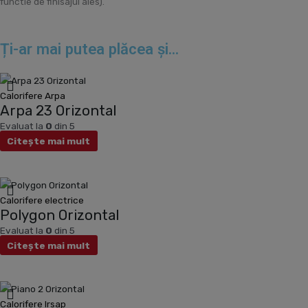
functie de finisajul ales).
Ți-ar mai putea plăcea și...
Calorifere Arpa
Arpa 23 Orizontal
Evaluat la
0
din 5
Citește mai mult
Calorifere electrice
Polygon Orizontal
Evaluat la
0
din 5
Citește mai mult
Calorifere Irsap