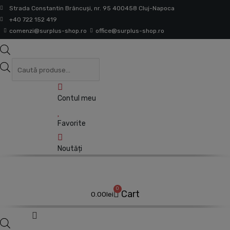
Skip
Strada Constantin Brâncuşi, nr. 95 400458 Cluj-Napoca
to
+40 722 152 419
content
comenzi@surplus-shop.ro
office@surplus-shop.ro
Products
search
Contul meu
Favorite
Noutăți
0
Cart
0.00
lei
Products