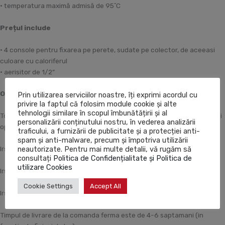
• temperatura maximă admisă de 95˚C
Prețul include
• 4 console pentru fixarea pe perete, sudate pe colector, de aceeasi
culoare cu caloriferul
• aerisitor de 1/2”
Optiuni pentru culoare:
Prin utilizarea serviciilor noastre, îți exprimi acordul cu
privire la faptul că folosim module cookie și alte
tehnologii similare în scopul îmbunătățirii și al
Toate preturile sunt pentru culoarea Alb standard. Contra cost, puteti
personalizării conținutului nostru, în vederea analizării
opta pentru o culoare din paletarul de culori Irsap.
traficului, a furnizării de publicitate și a protecției anti-
spam și anti-malware, precum și împotriva utilizării
neautorizate. Pentru mai multe detalii, vă rugăm să
Irsap Classic –majorare de 15%
consultați
Politica de Confidențialitate și Politica de
utilizare Cookies
Irsap Special – majorare de 25%
Cookie Settings
Accept All
Irsap alte RAL – majorare de 40%
Timpul de livrare de la comanda ferma este de 4-6 saptamani (in