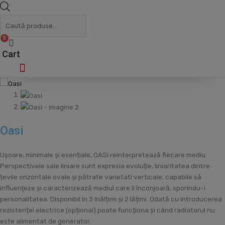
search
0
Cart
Cum cumpăr/plătesc
Oasi
Ușoare, minimale și esențiale, OASI reinterpretează fiecare mediu.
Perspectivele sale liniare sunt expresia evoluție, liniaritatea dintre
țevile orizontale ovale și pătrate varietati verticale, capabile să
influenţeze şi caracterizează mediul care îl înconjoară, sporindu-i
personalitatea. Disponibil în 3 înălțimi și 2 lățimi. Odată cu introducerea
rezistenței electrice (opțional) poate funcționa și când radiatorul nu
este alimentat de generator.