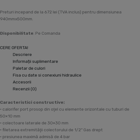
Preturi incepand de la 672 lei (TVA inclus) pentru dimensiunea
940mmx500mm.
Disponibilitate
: Pe Comanda
CERE OFERTA!
Descriere
Informații suplimentare
Paletar de culori
Fisa cu date si conexiuni hidraulice
Accesorii
Recenzii (0)
Caracteristici constructive:
• calorifer port prosop din oţel cu elemente orizontale cu tuburi de
50×10 mm
• colectoare laterale de 30×30 mm
• filetarea extremităţii colectorului de 1/2” Gas drept
• presiunea maximă admisă de 4 bar