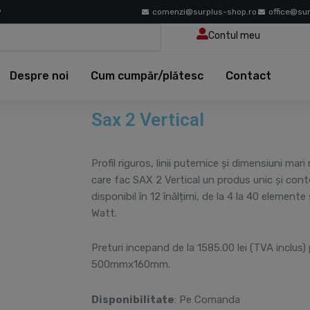
9
comenzi@surplus-shop.ro
office@su
Contul meu
Despre noi
Cum cumpăr/plătesc
Contact
Sax 2 Vertical
Profil riguros, linii puternice și dimensiuni mar
care fac SAX 2 Vertical un produs unic și con
disponibil în 12 înălțimi, de la 4 la 40 elemente
Watt.
Preturi incepand de la 1585.00 lei (TVA inclus
500mmx160mm.
Disponibilitate
: Pe Comanda