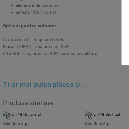
elemente de acoperire
aerisitor 1/2” cromat
Optiuni pentru culoare:
Alb Standard – majorare de 0%
Finisaje IRSAP – majorare de 25%
Alte RAL – majorare de 40% conditia ezabilitatii
Ți-ar mai putea plăcea și...
Produse similare
Calorifere Arpa
Calorifere Arpa