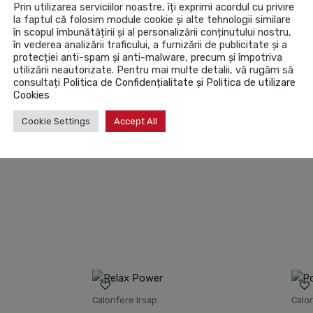
Prin utilizarea serviciilor noastre, îți exprimi acordul cu privire
la faptul că folosim module cookie și alte tehnologii similare
în scopul îmbunătățirii și al personalizării conținutului nostru,
în vederea analizării traficului, a furnizării de publicitate și a
protecției anti-spam și anti-malware, precum și împotriva
utilizării neautorizate. Pentru mai multe detalii, vă rugăm să
consultați
Politica de Confidențialitate și Politica de utilizare
Cookies
Cookie Settings
Accept All
Calorifere Irsap
Calor