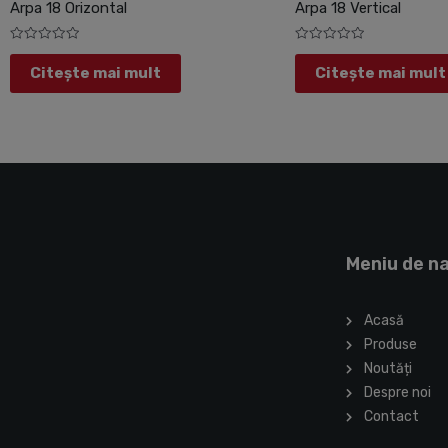
Arpa 18 Orizontal
Arpa 18 Vertical
Evaluat
Evaluat
la
la
Citește mai mult
Citește mai mult
0
0
din
din
5
5
Meniu de n
Acasă
Produse
Noutăți
Despre noi
Contact