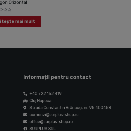
gon Orizontal
at
itește mai mult
Informații pentru contact
+40 722 152 419
Cluj Napoca
Strada Constantin Brâncuşi, nr. 95 400458
comenzi@surplus-shop.ro
office@surplus-shop.ro
SURPLUS SRL