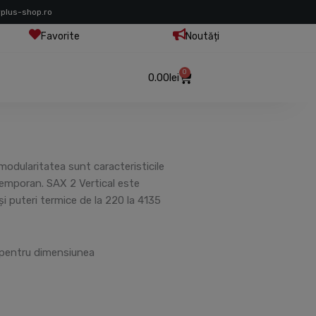
rplus-shop.ro
Favorite
Noutăți
0
Cart
0.00
lei
i modularitatea sunt caracteristicile
temporan. SAX 2 Vertical este
 și puteri termice de la 220 la 4135
) pentru dimensiunea