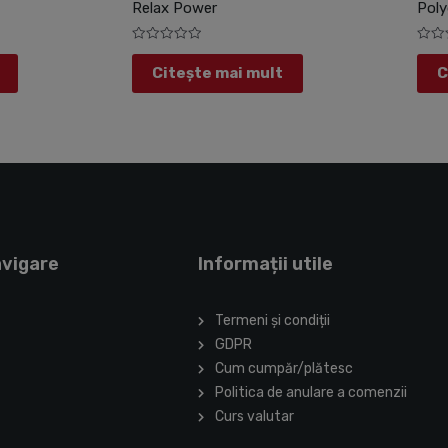
Relax Power
Poly
Evaluat
Evalu
la
la
Citește mai mult
C
0
0
din
din
5
5
avigare
Informații utile
Termeni și condiții
GDPR
Cum cumpăr/plătesc
Politica de anulare a comenzii
Curs valutar