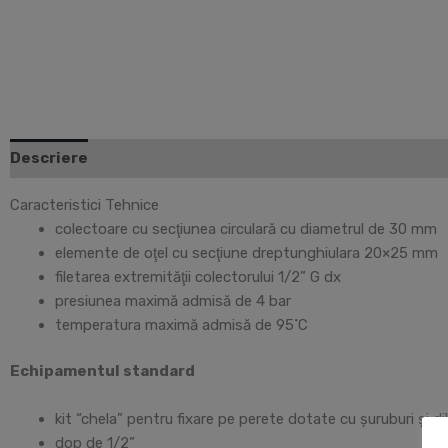
Descriere
Informații suplimentare
Paletar de culori
Caracteristici Tehnice
colectoare cu secţiunea circulară cu diametrul de 30 mm
elemente de oţel cu secţiune dreptunghiulara 20×25 mm
filetarea extremităţii colectorului 1/2” G dx
presiunea maximă admisă de 4 bar
temperatura maximă admisă de 95˚C
Echipamentul standard
kit “chela” pentru fixare pe perete dotate cu șuruburi și dib
dop de 1/2”