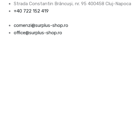
Skip
Products
Products
Cantitate
Prețul
Prețul
Strada Constantin Brâncuşi, nr. 95 400458 Cluj-Napoca
to
search
search
Lamele
inițial
curent
+40 722 152 419
content
Sika
a
este:
comenzi@surplus-shop.ro
CarboDur
fost:
162.00lei.
office@surplus-shop.ro
S
191.00lei.
1512,
1
m