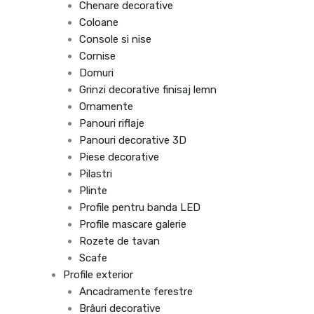
Chenare decorative
Coloane
Console si nise
Cornise
Domuri
Grinzi decorative finisaj lemn
Ornamente
Panouri riflaje
Panouri decorative 3D
Piese decorative
Pilastri
Plinte
Profile pentru banda LED
Profile mascare galerie
Rozete de tavan
Scafe
Profile exterior
Ancadramente ferestre
Brâuri decorative