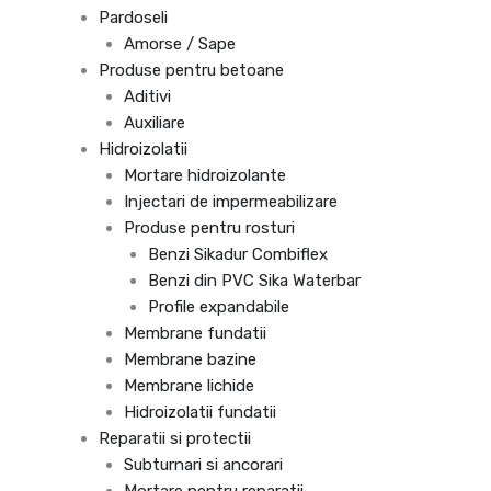
Pardoseli
Amorse / Sape
Produse pentru betoane
Aditivi
Auxiliare
Hidroizolatii
Mortare hidroizolante
Injectari de impermeabilizare
Produse pentru rosturi
Benzi Sikadur Combiflex
Benzi din PVC Sika Waterbar
Profile expandabile
Membrane fundatii
Membrane bazine
Membrane lichide
Hidroizolatii fundatii
Reparatii si protectii
Subturnari si ancorari
Mortare pentru reparatii