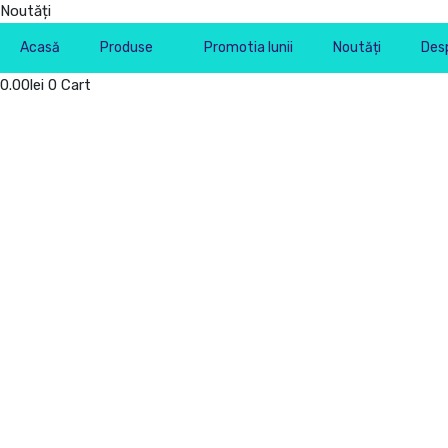
Noutăți
Acasă
Produse
Promotia lunii
Noutăți
Desp
0.00
lei
0
Cart