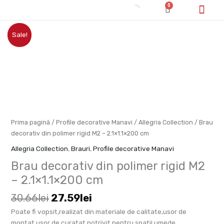
Skip
0
Cart
to
content
Prețul
Prețul
Cum cumpăr/pl
Cantitate
Sale!
inițial
curent
Brau
a
este:
decorativ
fost:
27.59lei.
din
30.66lei.
polimer
rigid
M2
-
2.1x1.1x200
Prima pagină
/
Profile decorative Manavi
/
Allegria Collection
/ Brau
cm
decorativ din polimer rigid M2 – 2.1×1.1×200 cm
Allegria Collection
,
Brauri
,
Profile decorative Manavi
Brau decorativ din polimer rigid M2
– 2.1×1.1×200 cm
30.66
lei
27.59
lei
Poate fi vopsit,realizat din materiale de calitate,usor de
montat,usor de curatat,potrivit pentru spatii umede.