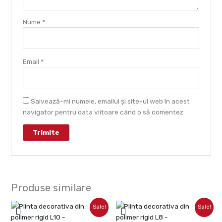
Nume
*
Email
*
Salvează-mi numele, emailul și site-ul web în acest
navigator pentru data viitoare când o să comentez.
Produse similare
Prețul
Prețul
Prețul
Prețul
Sale!
Sale!
inițial
curent
inițial
curent
a
este:
a
este: