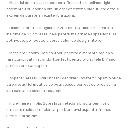
– Material de calitate superioara: Realizat din polimer rigid,
acest brau nu doar ca are un aspect estetic placut, dar este si
extrem de durabil si rezistent la uzura.
– Dimensiuni: Cu o lungime de 200 cm, o latime de 1.1 cm si o
inaltime de 2.1 cm, este ideal pentru majoritatea spatiilor si se
potriveste perfect cu diverse stiluri de design interior.
– Instalare usoara: Designul sau permite o montare rapida si
fara complicatii, facandu-l perfect pentru proiectele DIY sau
pentru renovari rapide.
– Aspect versatil: Braul nostru decorativ poate fi vopsit in orice
culoare, astfel incat sa se potriveasca perfect cu orice tema
sau paleta de culori a incaperii.
– Intretinere simpla: Suprafata neteda a braului permite o
curatare rapida si eficienta, pastrandu-si aspectul frumos
pentru ani de zile.