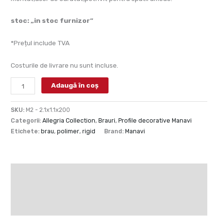
stoc: „in stoc furnizor”
*Prețul include TVA
Costurile de livrare nu sunt incluse.
Adaugă în coș
SKU:
M2 - 2.1x1.1x200
Categorii:
Allegria Collection
,
Brauri
,
Profile decorative Manavi
Etichete:
brau
,
polimer
,
rigid
Brand:
Manavi
Descriere
Informații suplimentare
Recenzii (0)