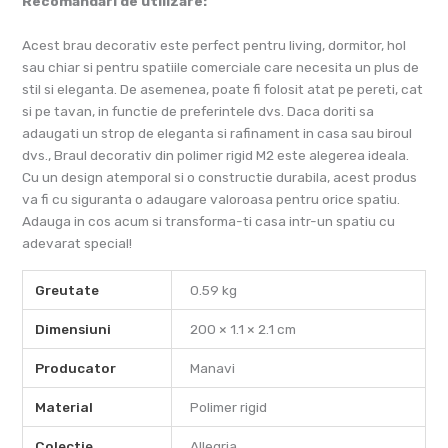
Recomandari de utilizare:
Acest brau decorativ este perfect pentru living, dormitor, hol
sau chiar si pentru spatiile comerciale care necesita un plus de
stil si eleganta. De asemenea, poate fi folosit atat pe pereti, cat
si pe tavan, in functie de preferintele dvs. Daca doriti sa
adaugati un strop de eleganta si rafinament in casa sau biroul
dvs., Braul decorativ din polimer rigid M2 este alegerea ideala.
Cu un design atemporal si o constructie durabila, acest produs
va fi cu siguranta o adaugare valoroasa pentru orice spatiu.
Adauga in cos acum si transforma-ti casa intr-un spatiu cu
adevarat special!
Greutate
0.59 kg
Dimensiuni
200 × 1.1 × 2.1 cm
Producator
Manavi
Material
Polimer rigid
Colectie
Allegria