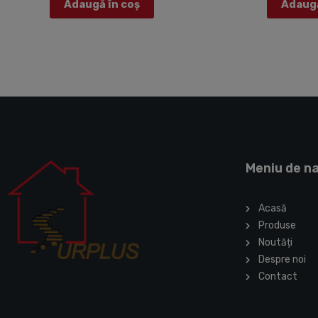
Adaugă în coș
Adaugă
5
5
Meniu de n
Acasă
Produse
Noutăți
Despre noi
Contact