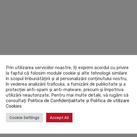
Prin utilizarea serviciilor noastre, îți exprimi acordul cu privire
(0)
la faptul că folosim module cookie și alte tehnologii similare
în scopul îmbunătățirii și al personalizării conținutului nostru,
în vederea analizării traficului, a furnizării de publicitate și a
protecției anti-spam și anti-malware, precum și împotriva
utilizării neautorizate. Pentru mai multe detalii, vă rugăm să
 solventi sau diluanti,
consultați
Politica de Confidențialitate și Politica de utilizare
Cookies
Cookie Settings
Accept All
au micile imperfectiuni,
ine un ambient placut iluminat,