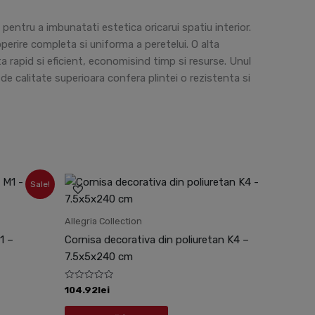
 pentru a imbunatati estetica oricarui spatiu interior.
perire completa si uniforma a peretelui. O alta
ta rapid si eficient, economisind timp si resurse. Unul
de calitate superioara confera plintei o rezistenta si
Sale!
Allegria Collection
1 –
Cornisa decorativa din poliuretan K4 –
7.5x5x240 cm
Evaluat
104.92
lei
la
0
din