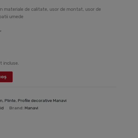
din materiale de calitate, usor de montat, usor de
spatii umede
”
t incluse.
coș
on
,
Plinte
,
Profile decorative Manavi
gid
Brand:
Manavi