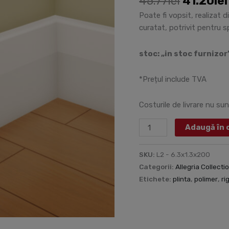
45.77
lei
41.20
lei
-
6.3x1.3x200
Poate fi vopsit, realizat 
cm
curatat, potrivit pentru 
stoc: „in stoc furnizor
*Prețul include TVA
Costurile de livrare nu sun
Adaugă în 
SKU:
L2 - 6.3x1.3x200
Categorii:
Allegria Collecti
Etichete:
plinta
,
polimer
,
ri