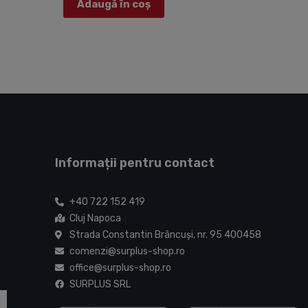
Adaugă în coș
5
Informații pentru contact
+40 722 152 419
Cluj Napoca
Strada Constantin Brâncuşi, nr. 95 400458
comenzi@surplus-shop.ro
office@surplus-shop.ro
SURPLUS SRL