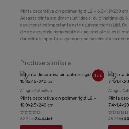
Plinta decorativa din polimer rigid L2 – 6.3×1.3×200 cm e
Aceasta plinta are dimensiuni ideale, cu o inaltime de 
caracteristica importanta este usurinta montajului. Cu aj
dintre aspectele remarcabile ale acestei plinte este mat
durabilitate sporita, asigurandu-se ca aceasta va raman
Produse similare
Prețul
Prețul
Pr
Sale!
inițial
curent
ini
a
este:
a
fost:
74.44lei.
fo
Allegria Collection
Allegria Col
82.71lei.
48
Plinta decorativa din polimer rigid L8 –
Plinta dec
10.8×2.5×240 cm
7.4×1.4×2
Evaluat
Evaluat
82.71
lei
74.44
lei
48.29
lei
43
la
la
0
0
din
din