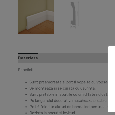
Descriere
Informații suplimentare
Recenzii 
Beneficii:
Sunt preamorsate si pot fi vopsite cu vopsea fara
Se monteaza si se curata cu usurinta,
Sunt pretabile in spatiile cu umiditate ridicata,
Pe langa rolul decorativ, mascheaza si cablurile s
Pot fi folosite alaturi de banda led pentru a obt
Rezista la socuri si lovituri