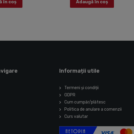
 în coș
Adaugă în coș
5
avigare
Informații utile
Termeni și condiții
GDPR
Cum cumpăr/plătesc
Politica de anulare a comenzii
Curs valutar