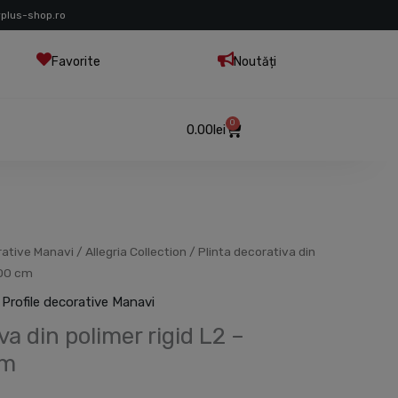
rplus-shop.ro
Favorite
Noutăți
0
Cart
0.00
lei
Prețul
rative Manavi
/
Allegria Collection
/ Plinta decorativa din
curent
200 cm
este:
,
Profile decorative Manavi
41.20lei.
va din polimer rigid L2 –
.
cm