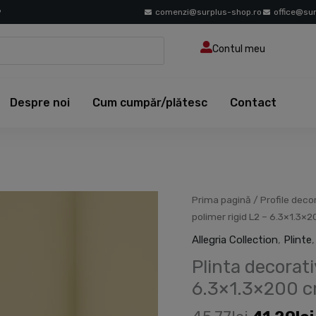
9
comenzi@surplus-shop.ro
office@su
Contul meu
Despre noi
Cum cumpăr/plătesc
Contact
Prețul
Cantitate
Prima pagină
/
Profile deco
inițial
Plinta
polimer rigid L2 – 6.3×1.3×
a
decorativa
Allegria Collection
,
Plinte
fost:
din
Plinta decorati
45.77lei
polimer
rigid
6.3×1.3×200 
L2