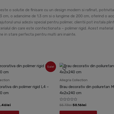
ste o solutie de finisare cu un design modern si rafinat, potrivita
6.3 cm, o adancime de 1.3 cm si o lungime de 200 cm, oferind o aco
utorul unui adeziv special pentru polimer, clientii pot instala plin
erialul din care este confectionata – polimer rigid. Acest material 
e in stare perfecta pentru multi ani inainte.
ețul
Prețul
Prețul
Prețul
Sale!
țial
curent
inițial
curent
este:
a
este:
st:
43.46lei.
fost:
50.16lei.
lection
Allegria Collection
.29lei.
55.73lei.
orativa din polimer rigid L4 –
Brau decorativ din poliuretan M
00 cm
4x2x240 cm
Evaluat
.46
lei
55.73
lei
50.16
lei
la
0
din