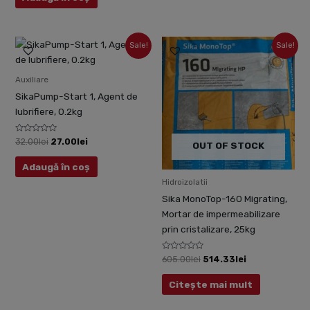
5
Prețul
Prețul
Prețul
Prețul
Sale!
Sale!
inițial
curent
inițial
curent
a
este:
a
este:
fost:
27.00lei.
fost:
514.33lei.
Auxiliare
32.00lei.
605.00lei.
SikaPump-Start 1, Agent de
lubrifiere, 0.2kg
Evaluat
32.00
lei
27.00
lei
OUT OF STOCK
la
0
din
Adaugă în coș
5
Hidroizolatii
Sika MonoTop-160 Migrating,
Mortar de impermeabilizare
prin cristalizare, 25kg
Evaluat
605.00
lei
514.33
lei
la
0
din
Citește mai mult
5