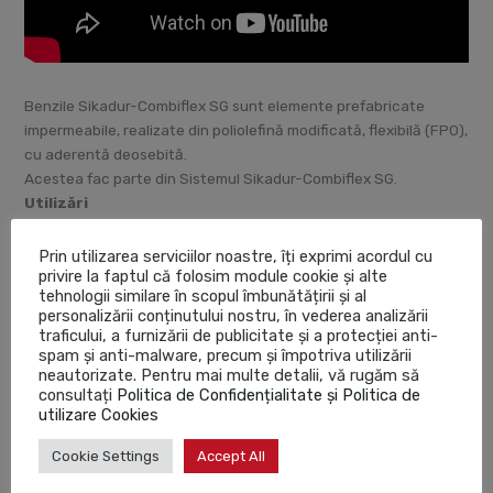
Benzile Sikadur-Combiflex SG sunt elemente prefabricate
impermeabile, realizate din poliolefină modificată, flexibilă (FPO),
cu aderentă deosebită.
Acestea fac parte din Sistemul Sikadur-Combiflex SG.
Utilizări
 Ca benzi de etanşare în cadrul Sistemului Sikadur-Combiflex
Prin utilizarea serviciilor noastre, îți exprimi acordul cu
SG
privire la faptul că folosim module cookie și alte
tehnologii similare în scopul îmbunătățirii și al
Caracteristici / Avantaje
personalizării conținutului nostru, în vederea analizării
traficului, a furnizării de publicitate și a protecției anti-
 Aderentă deosebită, fără a necesita activare la locul de
spam și anti-malware, precum și împotriva utilizării
punere în operă
neautorizate. Pentru mai multe detalii, vă rugăm să
consultați
Politica de Confidențialitate și Politica de
 Flexibilitate sporită
utilizare Cookies
 Rezistentă la intemperii şi la apă
 Rezistentă la penetrarea rădăcinilor
Cookie Settings
Accept All
 Rezistentă bună la multe solutii chimice
 Rezistentă UV