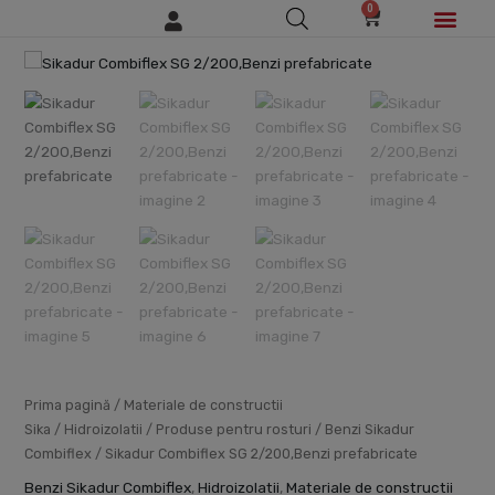
0
Skip
Cart
to
content
Cantitate
Sikadur
Combiflex
SG
2/200,Benzi
prefabricate
Prima pagină
/
Materiale de constructii
Sika
/
Hidroizolatii
/
Produse pentru rosturi
/
Benzi Sikadur
Combiflex
/ Sikadur Combiflex SG 2/200,Benzi prefabricate
Benzi Sikadur Combiflex
,
Hidroizolatii
,
Materiale de constructii