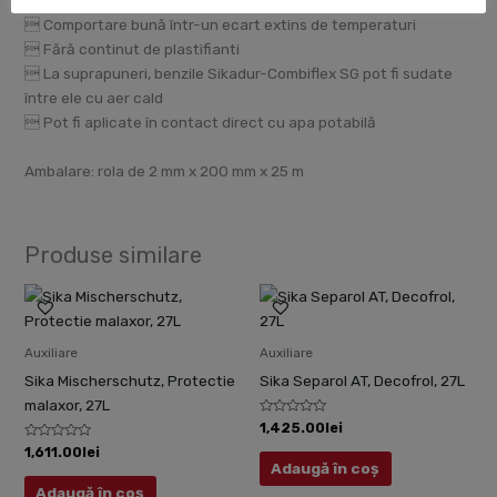
 Comportare bună într-un ecart extins de temperaturi
 Fără continut de plastifianti
 La suprapuneri, benzile Sikadur-Combiflex SG pot fi sudate
între ele cu aer cald
 Pot fi aplicate în contact direct cu apa potabilă
Ambalare: rola de 2 mm x 200 mm x 25 m
Produse similare
Auxiliare
Auxiliare
Sika Mischerschutz, Protectie
Sika Separol AT, Decofrol, 27L
malaxor, 27L
Evaluat
1,425.00
lei
la
Evaluat
0
1,611.00
lei
la
din
Adaugă în coș
0
5
din
Adaugă în coș