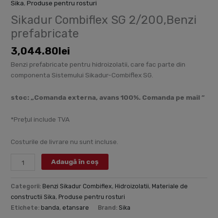
Sika
,
Produse pentru rosturi
Sikadur Combiflex SG 2/200,Benzi
prefabricate
3,044.80
lei
Benzi prefabricate pentru hidroizolatii, care fac parte din
componenta Sistemului Sikadur-Combiflex SG.
stoc: „Comanda externa, avans 100%. Comanda pe mail ”
*Prețul include TVA
Costurile de livrare nu sunt incluse.
Adaugă în coș
Categorii:
Benzi Sikadur Combiflex
,
Hidroizolatii
,
Materiale de
constructii Sika
,
Produse pentru rosturi
Etichete:
banda
,
etansare
Brand:
Sika