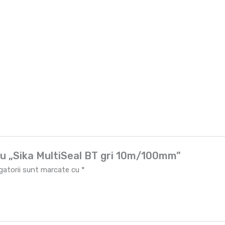
tru „Sika MultiSeal BT gri 10m/100mm”
igatorii sunt marcate cu
*