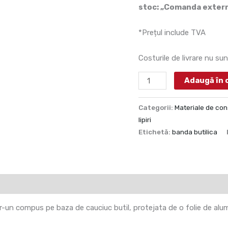
stoc: „Comanda extern
*Prețul include TVA
Costurile de livrare nu sun
Adaugă în 
Categorii:
Materiale de cons
lipiri
Etichetă:
banda butilica
-un compus pe baza de cauciuc butil, protejata de o folie de alum