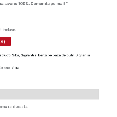
a, avans 100%. Comanda pe mail ”
t incluse.
coș
tructii Sika
,
Sigilanti si benzi pe baza de butil
,
Sigilari si
Brand:
Sika
iniu ranforsata.