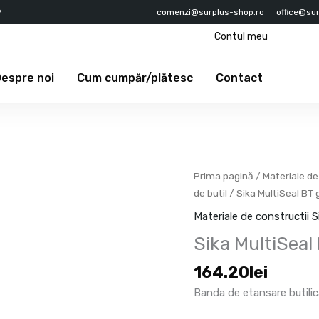
9
comenzi@surplus-shop.ro
office@su
Contul meu
espre noi
Cum cumpăr/plătesc
Contact
Cantitate
Prima pagină
/
Materiale de
Sika
de butil
/ Sika MultiSeal B
MultiSeal
Materiale de constructii S
BT
Sika MultiSea
gri
10m/100mm
164.20
lei
Banda de etansare butilic