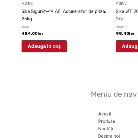
Aditivi
Aditivi
Sika Sigunit-49 AF, Accelerator de priza,
Sika WT 20
25kg
2kg
Evaluat
Evaluat
484.00
lei
98.40
lei
la
la
0
0
din
din
Adaugă în coș
Adaugă
5
5
Meniu de nav
Acasă
Produse
Noutăți
Despre noi