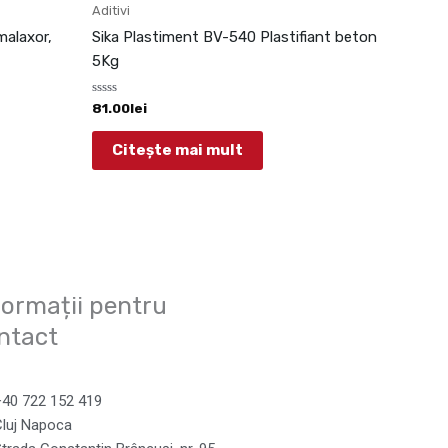
Aditivi
malaxor,
Sika Plastiment BV-540 Plastifiant beton
5Kg
Evaluat
81.00
lei
la
0
din
Citește mai mult
5
formații pentru
ntact
+40 722 152 419
luj Napoca