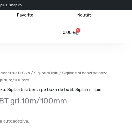
rplus-shop.ro
Favorite
Noutăți
0
Cart
0.00
lei
 constructii Sika
/
Sigilari si lipiri
/
Sigilanti si benzi pe baza
T gri 10m/100mm
ika
,
Sigilanti si benzi pe baza de butil
,
Sigilari si lipiri
l BT gri 10m/100mm
a autoadeziva.