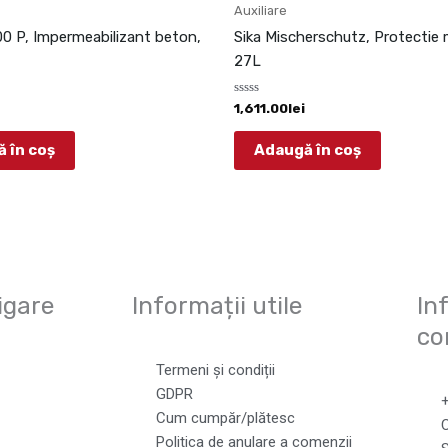
Auxiliare
0 P, Impermeabilizant beton,
Sika Mischerschutz, Protectie 
27L
Evaluat
1,611.00
lei
la
0
din
 în coș
Adaugă în coș
5
igare
Informații utile
In
co
Termeni și condiții
GDPR
Cum cumpăr/plătesc
C
Politica de anulare a comenzii