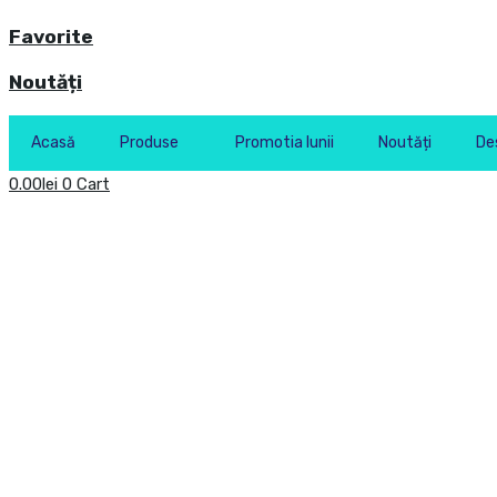
Favorite
Noutăți
Acasă
Produse
Promotia lunii
Noutăți
De
0.00
lei
0
Cart