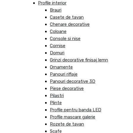
Profile interior
Brauri
Casete de tavan
Chenare decorative
Coloane
Console si nise
Cornise
Domuri
Grinzi decorative finisaj lemn
Ornamente
Panouri riflaje
Panouri decorative 3D
Piese decorative
Pilastri
Plinte
Profile pentru banda LED
Profile mascare galerie
Rozete de tavan
Scafe