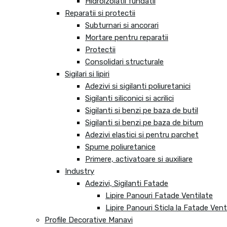
Hidroizolatii fundatii
Reparatii si protectii
Subturnari si ancorari
Mortare pentru reparatii
Protectii
Consolidari structurale
Sigilari si lipiri
Adezivi si sigilanti poliuretanici
Sigilanti siliconici si acrilici
Sigilanti si benzi pe baza de butil
Sigilanti si benzi pe baza de bitum
Adezivi elastici si pentru parchet
Spume poliuretanice
Primere, activatoare si auxiliare
Industry
Adezivi, Sigilanti Fatade
Lipire Panouri Fatade Ventilate
Lipire Panouri Sticla la Fatade Vent
Profile Decorative Manavi