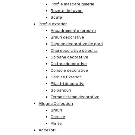
Profile mascare galerie
Rozete de tavan
Scafe
Profile exterior
Ancadramente ferestre
Brâuri decorative
Capace decorative de gard
Chei decorative de bolta
Coloane decorative
Coltare decorative
Console decorative
Cornise Exterior
Pilastri decorativi
Solbancuri
Termosisteme decorative
Allegria Collection
Brauri
Cornise
Plinte
Accesorii