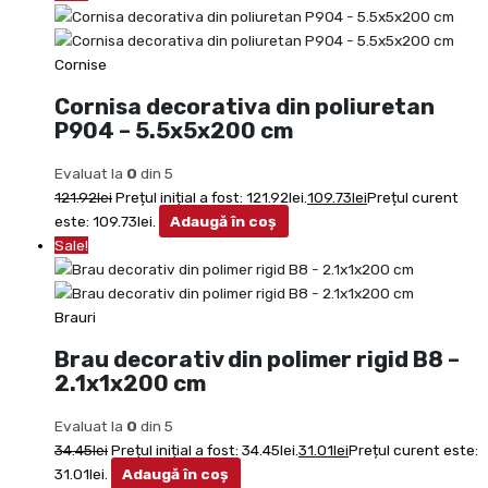
Cornise
Cornisa decorativa din poliuretan
P904 – 5.5x5x200 cm
Evaluat la
0
din 5
121.92
lei
Prețul inițial a fost: 121.92lei.
109.73
lei
Prețul curent
este: 109.73lei.
Adaugă în coș
Sale!
Brauri
Brau decorativ din polimer rigid B8 –
2.1x1x200 cm
Evaluat la
0
din 5
34.45
lei
Prețul inițial a fost: 34.45lei.
31.01
lei
Prețul curent este:
31.01lei.
Adaugă în coș