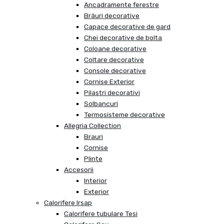
Ancadramente ferestre
Brâuri decorative
Capace decorative de gard
Chei decorative de bolta
Coloane decorative
Coltare decorative
Console decorative
Cornise Exterior
Pilastri decorativi
Solbancuri
Termosisteme decorative
Allegria Collection
Brauri
Cornise
Plinte
Accesorii
Interior
Exterior
Calorifere Irsap
Calorifere tubulare Tesi