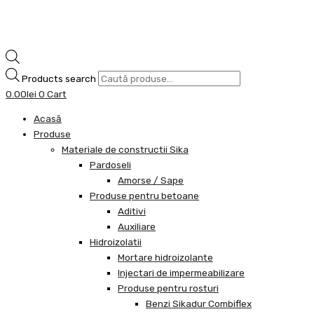
Products search
0.00
lei
0
Cart
Acasă
Produse
Materiale de constructii Sika
Pardoseli
Amorse / Sape
Produse pentru betoane
Aditivi
Auxiliare
Hidroizolatii
Mortare hidroizolante
Injectari de impermeabilizare
Produse pentru rosturi
Benzi Sikadur Combiflex