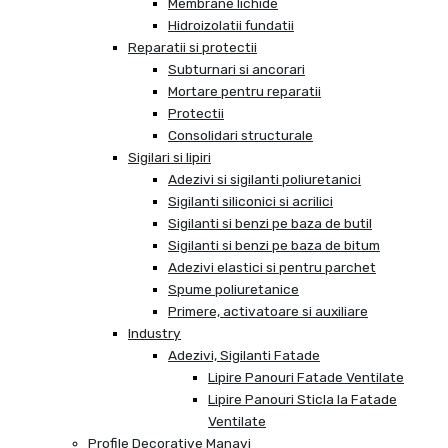
Membrane lichide
Hidroizolatii fundatii
Reparatii si protectii
Subturnari si ancorari
Mortare pentru reparatii
Protectii
Consolidari structurale
Sigilari si lipiri
Adezivi si sigilanti poliuretanici
Sigilanti siliconici si acrilici
Sigilanti si benzi pe baza de butil
Sigilanti si benzi pe baza de bitum
Adezivi elastici si pentru parchet
Spume poliuretanice
Primere, activatoare si auxiliare
Industry
Adezivi, Sigilanti Fatade
Lipire Panouri Fatade Ventilate
Lipire Panouri Sticla la Fatade
Ventilate
Profile Decorative Manavi