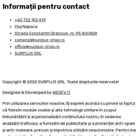
Informații pentru contact
+40 722 152 419
Cluj Napoca
Strada Constantin Brâncuşi, nr. 95 400458
comenzi@surplus-shop.ro
office@surplus-shop.ro
SURPLUS SRL
Copyright © 2022 SURPLUS SRL. Toate drepturile rezervate!
Designed & Developed by
WEDEV IT
Prin utilizarea serviciilor noastre, îți exprimi acordul cu privire la faptul
că folosim module cookie și alte tehnologii similare în scopul
îmbunătățirii și al personalizării conținutului nostru, în vederea
analizării traficului, a furnizării de publicitate și a protecției anti-spam
și anti-malware, precum și împotriva utilizării neautorizate. Pentru ma