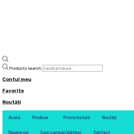
Products search
Contul meu
Favorite
Noutăți
Acasă
Produse
Promotia lunii
Noutăți
Despre noi
Cum cumpăr/plătesc
Contact