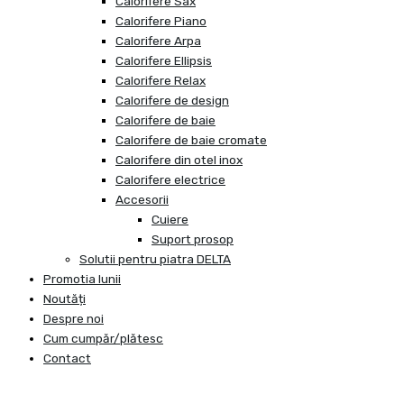
Calorifere Sax
Calorifere Piano
Calorifere Arpa
Calorifere Ellipsis
Calorifere Relax
Calorifere de design
Calorifere de baie
Calorifere de baie cromate
Calorifere din otel inox
Calorifere electrice
Accesorii
Cuiere
Suport prosop
Solutii pentru piatra DELTA
Promotia lunii
Noutăți
Despre noi
Cum cumpăr/plătesc
Contact