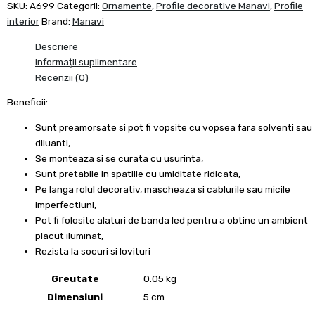
SKU:
A699
Categorii:
Ornamente
,
Profile decorative Manavi
,
Profile
interior
Brand:
Manavi
Descriere
Informații suplimentare
Recenzii (0)
Beneficii:
Sunt preamorsate si pot fi vopsite cu vopsea fara solventi sau
diluanti,
Se monteaza si se curata cu usurinta,
Sunt pretabile in spatiile cu umiditate ridicata,
Pe langa rolul decorativ, mascheaza si cablurile sau micile
imperfectiuni,
Pot fi folosite alaturi de banda led pentru a obtine un ambient
placut iluminat,
Rezista la socuri si lovituri
Greutate
0.05 kg
Dimensiuni
5 cm