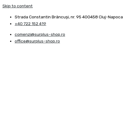
Skip to content
Strada Constantin Brâncuşi, nr. 95 400458 Cluj-Napoca
+40 722 152 419
comenzi@surplus-shop.ro
office@surplus-shop.ro