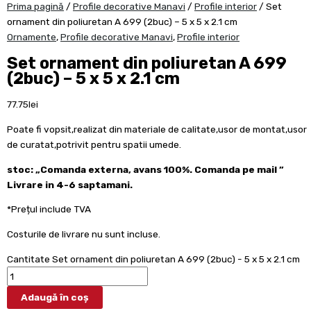
Prima pagină
/
Profile decorative Manavi
/
Profile interior
/ Set
ornament din poliuretan A 699 (2buc) – 5 x 5 x 2.1 cm
Ornamente
,
Profile decorative Manavi
,
Profile interior
Set ornament din poliuretan A 699
(2buc) – 5 x 5 x 2.1 cm
77.75
lei
Poate fi vopsit,realizat din materiale de calitate,usor de montat,usor
de curatat,potrivit pentru spatii umede.
stoc: „Comanda externa, avans 100%. Comanda pe mail ”
Livrare in 4-6 saptamani.
*Prețul include TVA
Costurile de livrare nu sunt incluse.
Cantitate Set ornament din poliuretan A 699 (2buc) - 5 x 5 x 2.1 cm
Adaugă în coș