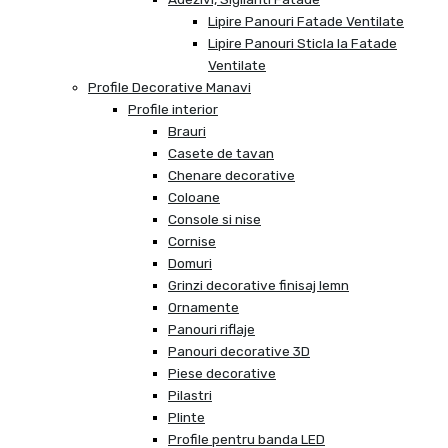
Lipire Panouri Fatade Ventilate
Lipire Panouri Sticla la Fatade
Ventilate
Profile Decorative Manavi
Profile interior
Brauri
Casete de tavan
Chenare decorative
Coloane
Console si nise
Cornise
Domuri
Grinzi decorative finisaj lemn
Ornamente
Panouri riflaje
Panouri decorative 3D
Piese decorative
Pilastri
Plinte
Profile pentru banda LED