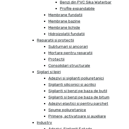
Benzi din PVC Sika Waterbar
Profile expandabile
Membrane fundatii
Membrane bazine
Membrane lichide
Hidroizolatii fundatii
Reparatii si protectii
Subturnari si ancorari
Mortare pentru reparatii
Protectii
Consolidari structurale
Sigilari si lipiri
Adezivi si sigilanti poliuretanici
Sigilanti siliconici si acrilici
Sigilanti si benzi pe baza de butil
Sigilanti si benzi pe baza de bitum
Adezivi elastici si pentru parchet
Spume poliuretanice
Primere, activatoare si auxiliare
Industry
Adezivi, Sigilanti Fatade