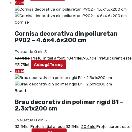
Sale!
Cornise
Cornisa decorativa din poliuretan
P902 – 4.6×4.6×200 cm
Evaluat la
0
din 5
104.14
lei
Prețul inițial a fost: 104.14lei.
93.73
lei
Prețul curent este
93.73lei.
Adaugă în coș
Sale!
Brauri
Brau decorativ din polimer rigid B1 –
2.3x1x200 cm
Evaluat la
0
din 5
33.84
lei
Prețul inițial a fost: 33.84lei.
30.46
lei
Prețul curent este: