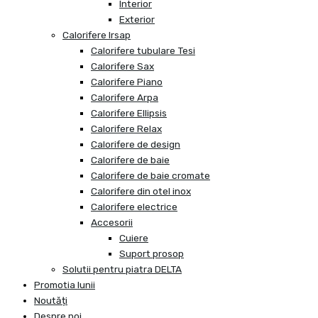
Interior
Exterior
Calorifere Irsap
Calorifere tubulare Tesi
Calorifere Sax
Calorifere Piano
Calorifere Arpa
Calorifere Ellipsis
Calorifere Relax
Calorifere de design
Calorifere de baie
Calorifere de baie cromate
Calorifere din otel inox
Calorifere electrice
Accesorii
Cuiere
Suport prosop
Solutii pentru piatra DELTA
Promotia lunii
Noutăți
Despre noi