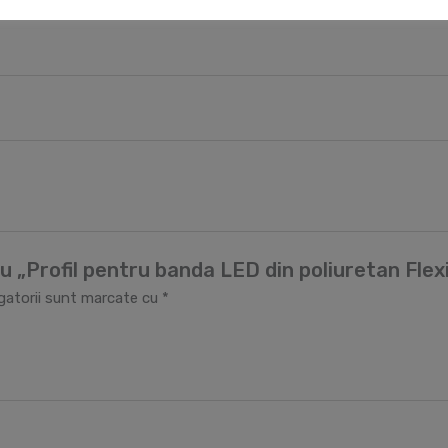
tru „Profil pentru banda LED din poliuretan Fl
igatorii sunt marcate cu
*