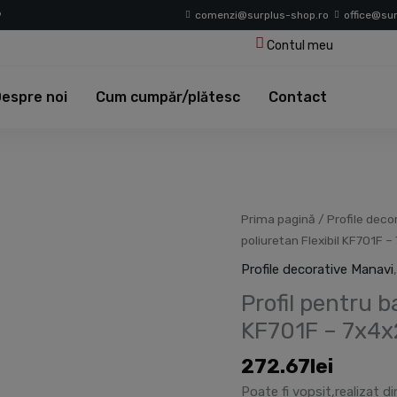
9
comenzi@surplus-shop.ro
office@su
Contul meu
espre noi
Cum cumpăr/plătesc
Contact
Cantitate
Prima pagină
/
Profile deco
Profil
poliuretan Flexibil KF701F 
pentru
Profile decorative Manavi
banda
Profil pentru b
LED
din
KF701F – 7x4
poliuretan
272.67
lei
Flexibil
KF701F
Poate fi vopsit,realizat d