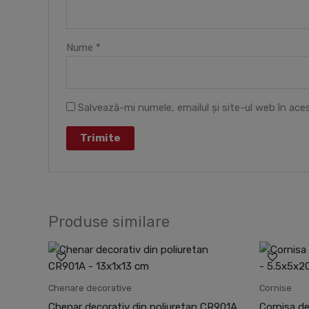
Nume
*
Salvează-mi numele, emailul și site-ul web în ac
Produse similare
Pr
ini
a
fo
Chenare decorative
Cornise
12
Chenar decorativ din poliuretan CR901A
Cornisa de