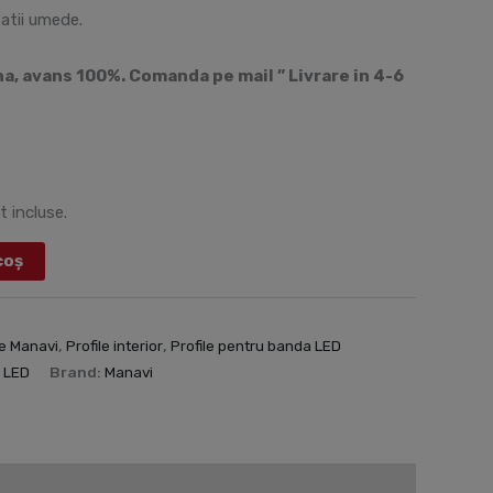
patii umede.
, avans 100%. Comanda pe mail ” Livrare in 4-6
t incluse.
coș
ve Manavi
,
Profile interior
,
Profile pentru banda LED
e LED
Brand:
Manavi