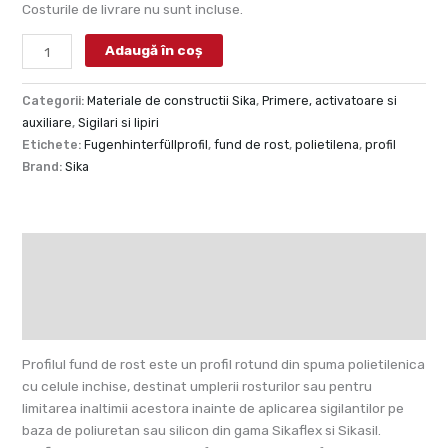
Costurile de livrare nu sunt incluse.
Adaugă în coș
Categorii:
Materiale de constructii Sika
,
Primere, activatoare si
auxiliare
,
Sigilari si lipiri
Etichete:
Fugenhinterfüllprofil
,
fund de rost
,
polietilena
,
profil
Brand:
Sika
Descriere
Fișă tehnică
Recenzii (0)
Profilul fund de rost este un profil rotund din spuma polietilenica
cu celule inchise, destinat umplerii rosturilor sau pentru
limitarea inaltimii acestora inainte de aplicarea sigilantilor pe
baza de poliuretan sau silicon din gama Sikaflex si Sikasil.