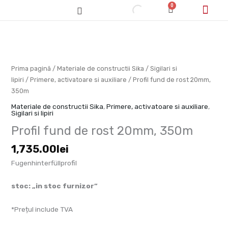
Skip
0
Cart
to
content
Cum cumpăr/pl
Cantitate
Profil
fund
de
Prima pagină
/
Materiale de constructii Sika
/
Sigilari si
rost
lipiri
/
Primere, activatoare si auxiliare
/ Profil fund de rost 20mm,
20mm,
350m
350m
Materiale de constructii Sika
,
Primere, activatoare si auxiliare
,
Sigilari si lipiri
Profil fund de rost 20mm, 350m
1,735.00
lei
Fugenhinterfüllprofil
stoc: „in stoc furnizor”
*Prețul include TVA