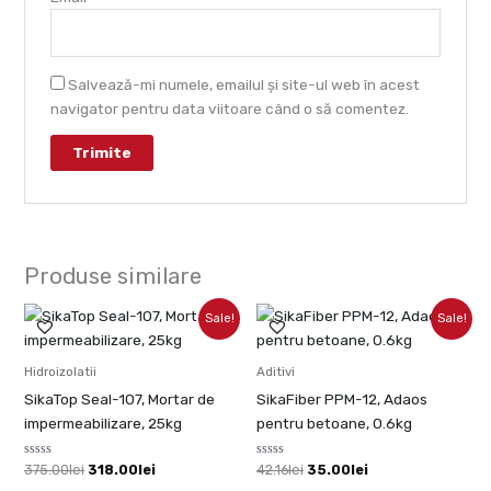
Salvează-mi numele, emailul și site-ul web în acest
navigator pentru data viitoare când o să comentez.
Produse similare
Prețul
Prețul
Prețul
Prețul
Sale!
Sale!
inițial
curent
inițial
curent
a
este:
a
este:
fost:
318.00lei.
fost:
35.00lei.
Hidroizolatii
Aditivi
375.00lei.
42.16lei.
SikaTop Seal-107, Mortar de
SikaFiber PPM-12, Adaos
impermeabilizare, 25kg
pentru betoane, 0.6kg
Evaluat
Evaluat
375.00
lei
318.00
lei
42.16
lei
35.00
lei
la
la