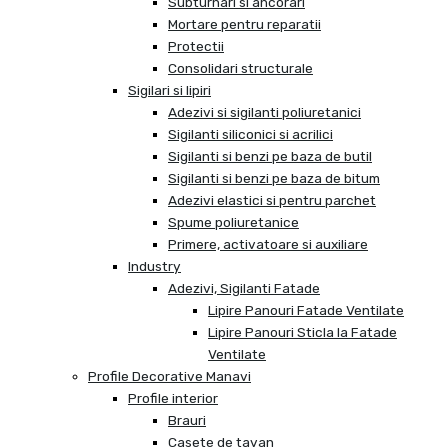
Subturnari si ancorari
Mortare pentru reparatii
Protectii
Consolidari structurale
Sigilari si lipiri
Adezivi si sigilanti poliuretanici
Sigilanti siliconici si acrilici
Sigilanti si benzi pe baza de butil
Sigilanti si benzi pe baza de bitum
Adezivi elastici si pentru parchet
Spume poliuretanice
Primere, activatoare si auxiliare
Industry
Adezivi, Sigilanti Fatade
Lipire Panouri Fatade Ventilate
Lipire Panouri Sticla la Fatade
Ventilate
Profile Decorative Manavi
Profile interior
Brauri
Casete de tavan