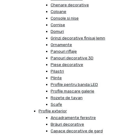
Chenare decorative
Coloane
Console si nise
Cornise
Domuri
Grinzi decorative finisaj lemn
Ornamente
Panouri riflaje
Panouri decorative 3D
Piese decorative
Pilastri
Plinte
Profile pentru banda LED
Profile mascare galerie
Rozete de tavan
Scafe
Profile exterior
Ancadramente ferestre
Brâuri decorative
Capace decorative de gard