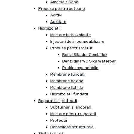
Amorse / Sape
Produse pentru betoane
Aditivi
Auxiliare
Hidroizolatii
Mortare hidroizolante
Injectari de impermeabilizare
Produse pentru rosturi
Benzi Sikadur Combiflex
Benzi din PVC Sika Waterbar
Profile expandabile
Membrane fundatii
Membrane bazine
Membrane lichide
Hidroizolatii fundatii
Reparatii si protectii
Subturnari si ancorari
Mortare pentru reparatii
Protectii
Consolidari structurale
Sigilari si lipiri