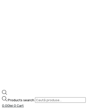
Products search
0.00
lei
0
Cart