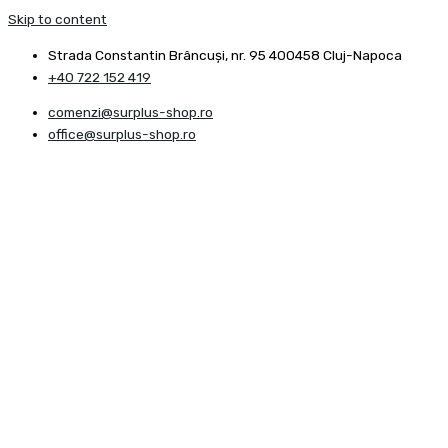
Skip to content
Strada Constantin Brâncuşi, nr. 95 400458 Cluj-Napoca
+40 722 152 419
comenzi@surplus-shop.ro
office@surplus-shop.ro