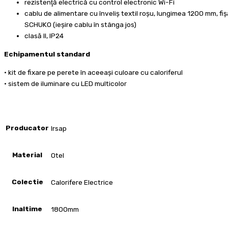
rezistenţă electrică cu control electronic Wi-Fi
cablu de alimentare cu înveliş textil roşu, lungimea 1200 mm, fiş
SCHUKO (ieşire cablu în stânga jos)
clasă II, IP24
Echipamentul standard
• kit de fixare pe perete în aceeaşi culoare cu caloriferul
• sistem de iluminare cu LED multicolor
Producator
Irsap
Material
Otel
Colectie
Calorifere Electrice
Inaltime
1800mm