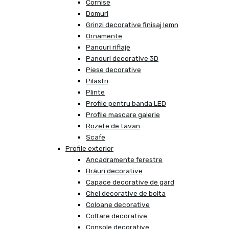
Cornise
Domuri
Grinzi decorative finisaj lemn
Ornamente
Panouri riflaje
Panouri decorative 3D
Piese decorative
Pilastri
Plinte
Profile pentru banda LED
Profile mascare galerie
Rozete de tavan
Scafe
Profile exterior
Ancadramente ferestre
Brâuri decorative
Capace decorative de gard
Chei decorative de bolta
Coloane decorative
Coltare decorative
Console decorative