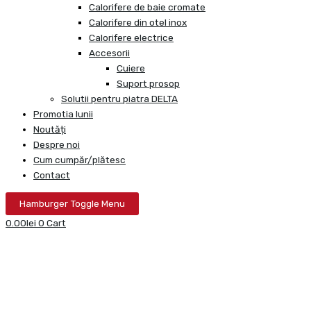
Calorifere de baie cromate
Calorifere din otel inox
Calorifere electrice
Accesorii
Cuiere
Suport prosop
Solutii pentru piatra DELTA
Promotia lunii
Noutăți
Despre noi
Cum cumpăr/plătesc
Contact
Hamburger Toggle Menu
0.00
lei
0
Cart