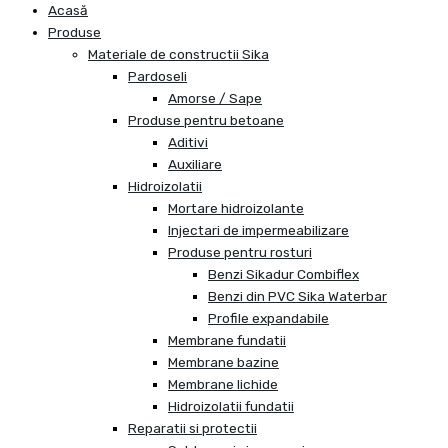
Acasă
Produse
Materiale de constructii Sika
Pardoseli
Amorse / Sape
Produse pentru betoane
Aditivi
Auxiliare
Hidroizolatii
Mortare hidroizolante
Injectari de impermeabilizare
Produse pentru rosturi
Benzi Sikadur Combiflex
Benzi din PVC Sika Waterbar
Profile expandabile
Membrane fundatii
Membrane bazine
Membrane lichide
Hidroizolatii fundatii
Reparatii si protectii