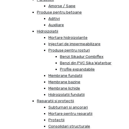
Amorse / Sape
Produse pentru betoane
Aditivi
Auxiliare
Hidroizolatii
Mortare hidroizolante
Injectari de impermeabilizare
Produse pentru rosturi
Benzi Sikadur Combiflex
Benzi din PVC Sika Waterbar
Profile expandabile
Membrane fundatii
Membrane bazine
Membrane lichide
Hidroizolatii fundatii
Reparatii si protectii
Subturnari si ancorari
Mortare pentru reparatii
Protectii
Consolidari structurale