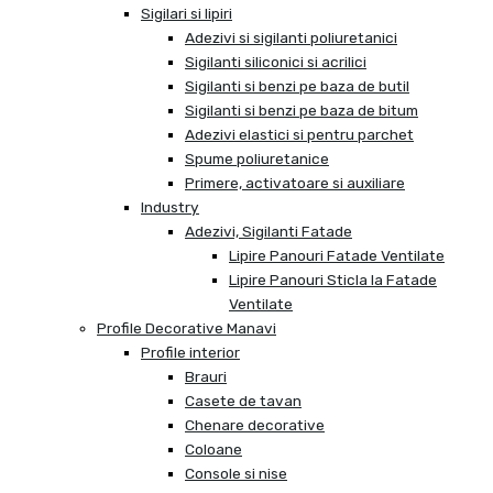
Sigilari si lipiri
Adezivi si sigilanti poliuretanici
Sigilanti siliconici si acrilici
Sigilanti si benzi pe baza de butil
Sigilanti si benzi pe baza de bitum
Adezivi elastici si pentru parchet
Spume poliuretanice
Primere, activatoare si auxiliare
Industry
Adezivi, Sigilanti Fatade
Lipire Panouri Fatade Ventilate
Lipire Panouri Sticla la Fatade
Ventilate
Profile Decorative Manavi
Profile interior
Brauri
Casete de tavan
Chenare decorative
Coloane
Console si nise