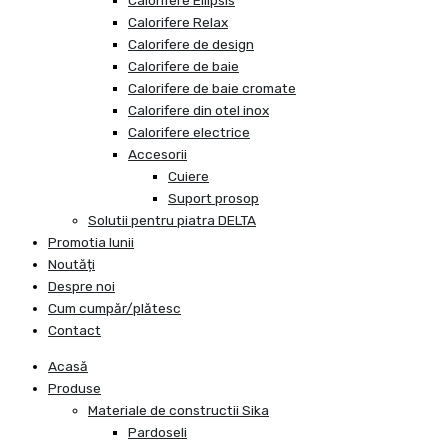
Calorifere Ellipsis
Calorifere Relax
Calorifere de design
Calorifere de baie
Calorifere de baie cromate
Calorifere din otel inox
Calorifere electrice
Accesorii
Cuiere
Suport prosop
Solutii pentru piatra DELTA
Promotia lunii
Noutăți
Despre noi
Cum cumpăr/plătesc
Contact
Acasă
Produse
Materiale de constructii Sika
Pardoseli