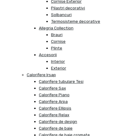
Cornise Exterior
Pilastri decorativi
Solbancuri
Termosisteme decorative
Allegria Collection
Brauri
Cornise
Plinte
Accesorii
Interior
Exterior
Calorifere Irsap
Calorifere tubulare Tesi
Calorifere Sax
Calorifere Piano
Calorifere Arpa
Calorifere Ellipsis
Calorifere Relax
Calorifere de design
Calorifere de baie
Calorifere de baie cromate