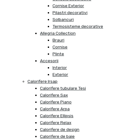
Cornise Exterior
Pilastri decorativi
Solbancuri
Termosisteme decorative
Allegria Collection
Brauri
Cornise
Plinte
Accesorii
Interior
Exterior
Calorifere Irsap
Calorifere tubulare Tesi
Calorifere Sax
Calorifere Piano
Calorifere Arpa
Calorifere Ellipsis
Calorifere Relax
Calorifere de design
Calorifere de baie