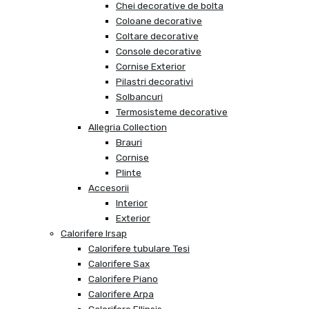
Chei decorative de bolta
Coloane decorative
Coltare decorative
Console decorative
Cornise Exterior
Pilastri decorativi
Solbancuri
Termosisteme decorative
Allegria Collection
Brauri
Cornise
Plinte
Accesorii
Interior
Exterior
Calorifere Irsap
Calorifere tubulare Tesi
Calorifere Sax
Calorifere Piano
Calorifere Arpa