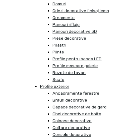
Domuri
Grinzi decorative finisaj lemn
Ornamente
Panouri riflaje
Panouri decorative 3D
Piese decorative
Pilastri
Plinte
Profile pentru banda LED
Profile mascare galerie
Rozete de tavan
Scafe
Profile exterior
Ancadramente ferestre
Brâuri decorative
Capace decorative de gard
Chei decorative de bolta
Coloane decorative
Coltare decorative
Console decorative