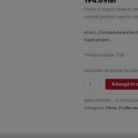
194.69
lei
-
12.9x1.9x200
Poate fi vopsit,realizat d
cm
curatat,potrivit pentru s
stoc: „Comanda externa
saptamani.
*Prețul include TVA
Costurile de livrare nu sun
Adaugă în 
SKU:
HCR509 - 12.9x1.9x20
Categorii:
Plinte
,
Profile d