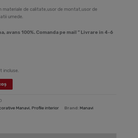
in materiale de calitate,usor de montat,usor de
patii umede.
, avans 100%. Comanda pe mail ” Livrare in 4-6
t incluse.
coș
0
ecorative Manavi
,
Profile interior
Brand:
Manavi