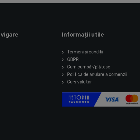
avigare
Informații utile
Termeni și condiții
GDPR
Cum cumpăr/plătesc
Politica de anulare a comenzii
Curs valutar