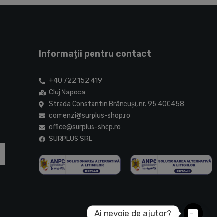
Informații pentru contact
+40 722 152 419
Cluj Napoca
Strada Constantin Brâncuşi, nr. 95 400458
comenzi@surplus-shop.ro
office@surplus-shop.ro
SURPLUS SRL
Ai nevoie de ajutor?