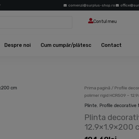
9
comenzi@surplus-shop.ro
office@su
Contul meu
Despre noi
Cum cumpăr/plătesc
Contact
Cantitate
Prima pagină
/
Profile deco
Plinta
polimer rigid HCR509 – 12.
decorativa
Plinte
,
Profile decorative
din
Plinta decorat
polimer
rigid
12.9×1.9×200 
HCR509