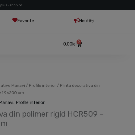
rplus-shop.ro
Favorite
Noutăți
0
Cart
0.00
lei
rative Manavi
/
Profile interior
/ Plinta decorativa din
9×1.9×200 cm
 Manavi
,
Profile interior
iva din polimer rigid HCR509 –
cm