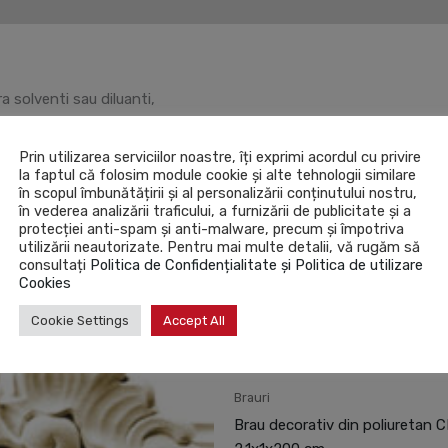
(0)
 solventi sau diluanti,
Prin utilizarea serviciilor noastre, îți exprimi acordul cu privire
au micile imperfectiuni,
la faptul că folosim module cookie și alte tehnologii similare
în scopul îmbunătățirii și al personalizării conținutului nostru,
ine un ambient placut iluminat,
în vederea analizării traficului, a furnizării de publicitate și a
protecției anti-spam și anti-malware, precum și împotriva
utilizării neautorizate. Pentru mai multe detalii, vă rugăm să
consultați
Politica de Confidențialitate și Politica de utilizare
Cookies
Cookie Settings
Accept All
Brauri
Brau decorativ din poliuretan 