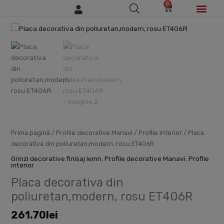
0
Skip
Cart
to
content
Cantitate
Placa
decorativa
din
poliuretan,modern,
rosu
ET406R
Prima pagină
/
Profile decorative Manavi
/
Profile interior
/ Placa
decorativa din poliuretan,modern, rosu ET406R
Grinzi decorative finisaj lemn
,
Profile decorative Manavi
,
Profile
interior
Placa decorativa din
poliuretan,modern, rosu ET406R
261.70
lei