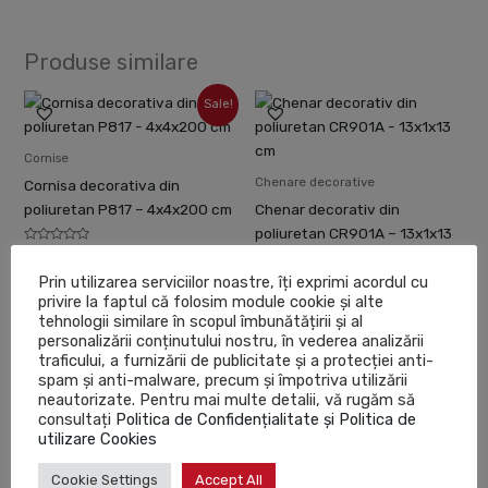
Produse similare
Prețul
Prețul
Sale!
inițial
curent
a
este:
fost:
86.94lei.
Cornise
96.60lei.
Chenare decorative
Cornisa decorativa din
poliuretan P817 – 4x4x200 cm
Chenar decorativ din
poliuretan CR901A – 13x1x13
Evaluat
96.60
lei
86.94
lei
cm
la
0
Prin utilizarea serviciilor noastre, îți exprimi acordul cu
din
Adaugă în coș
privire la faptul că folosim module cookie și alte
5
Evaluat
38.19
lei
la
tehnologii similare în scopul îmbunătățirii și al
0
din
personalizării conținutului nostru, în vederea analizării
Adaugă în coș
5
traficului, a furnizării de publicitate și a protecției anti-
spam și anti-malware, precum și împotriva utilizării
neautorizate. Pentru mai multe detalii, vă rugăm să
Prețul
Prețul
Prețul
Prețul
consultați
Politica de Confidențialitate și Politica de
Sale!
Sale!
inițial
curent
inițial
curent
utilizare Cookies
a
este:
a
este:
fost:
111.69lei.
fost:
60.09lei.
Brauri
Brauri
Cookie Settings
Accept All
124.10lei.
66.77lei.