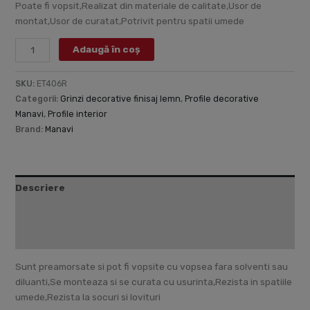
Poate fi vopsit,Realizat din materiale de calitate,Usor de
montat,Usor de curatat,Potrivit pentru spatii umede
Adaugă în coș
SKU:
ET406R
Categorii:
Grinzi decorative finisaj lemn
,
Profile decorative
Manavi
,
Profile interior
Brand:
Manavi
Descriere
Informații suplimentare
Recenzii (0)
Sunt preamorsate si pot fi vopsite cu vopsea fara solventi sau
diluanti,Se monteaza si se curata cu usurinta,Rezista in spatiile
umede,Rezista la socuri si lovituri