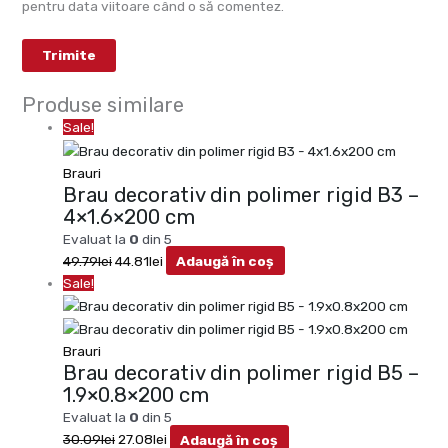
pentru data viitoare când o să comentez.
Produse similare
Sale!
Brauri
Brau decorativ din polimer rigid B3 –
4×1.6×200 cm
Evaluat la
0
din 5
49.79
lei
44.81
lei
Adaugă în coș
Sale!
Brauri
Brau decorativ din polimer rigid B5 –
1.9×0.8×200 cm
Evaluat la
0
din 5
30.09
lei
27.08
lei
Adaugă în coș