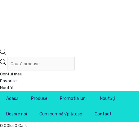
Contul meu
Favorite
Noutăți
Acasă
Produse
Promotia lunii
Noutăți
Despre noi
Cum cumpăr/plătesc
Contact
0.00
lei
0
Cart