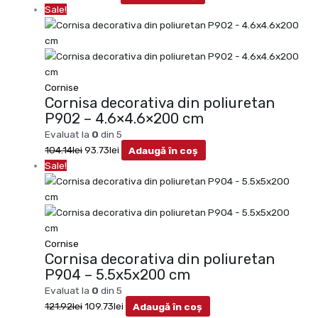
Sale!
Cornise
Cornisa decorativa din poliuretan
P902 – 4.6×4.6×200 cm
Evaluat la
0
din 5
104.14
lei
93.73
lei
Adaugă în coș
Sale!
Cornise
Cornisa decorativa din poliuretan
P904 – 5.5x5x200 cm
Evaluat la
0
din 5
121.92
lei
109.73
lei
Adaugă în coș