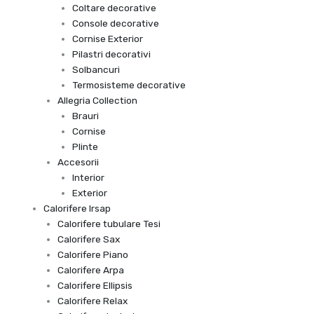
Coltare decorative
Console decorative
Cornise Exterior
Pilastri decorativi
Solbancuri
Termosisteme decorative
Allegria Collection
Brauri
Cornise
Plinte
Accesorii
Interior
Exterior
Calorifere Irsap
Calorifere tubulare Tesi
Calorifere Sax
Calorifere Piano
Calorifere Arpa
Calorifere Ellipsis
Calorifere Relax