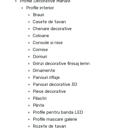
Profile Decorative Manavi
Profile interior
Brauri
Casete de tavan
Chenare decorative
Coloane
Console si nise
Cornise
Domuri
Grinzi decorative finisaj lemn
Ornamente
Panouri riflaje
Panouri decorative 3D
Piese decorative
Pilastri
Plinte
Profile pentru banda LED
Profile mascare galerie
Rozete de tavan