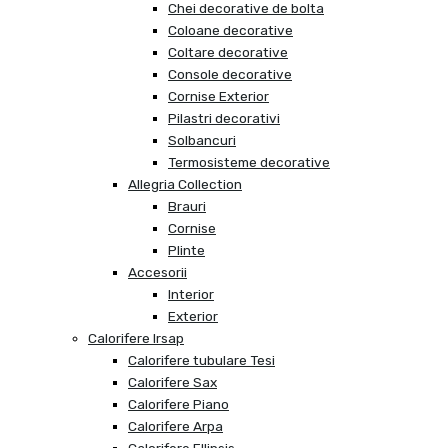
Chei decorative de bolta
Coloane decorative
Coltare decorative
Console decorative
Cornise Exterior
Pilastri decorativi
Solbancuri
Termosisteme decorative
Allegria Collection
Brauri
Cornise
Plinte
Accesorii
Interior
Exterior
Calorifere Irsap
Calorifere tubulare Tesi
Calorifere Sax
Calorifere Piano
Calorifere Arpa