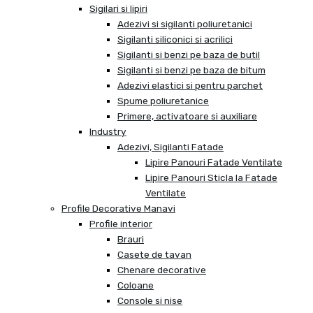
Sigilari si lipiri
Adezivi si sigilanti poliuretanici
Sigilanti siliconici si acrilici
Sigilanti si benzi pe baza de butil
Sigilanti si benzi pe baza de bitum
Adezivi elastici si pentru parchet
Spume poliuretanice
Primere, activatoare si auxiliare
Industry
Adezivi, Sigilanti Fatade
Lipire Panouri Fatade Ventilate
Lipire Panouri Sticla la Fatade
Ventilate
Profile Decorative Manavi
Profile interior
Brauri
Casete de tavan
Chenare decorative
Coloane
Console si nise