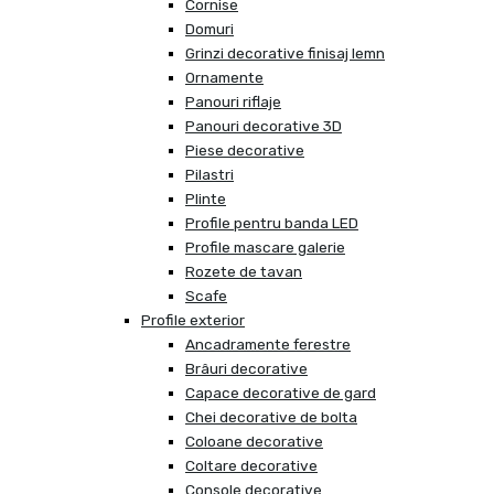
Cornise
Domuri
Grinzi decorative finisaj lemn
Ornamente
Panouri riflaje
Panouri decorative 3D
Piese decorative
Pilastri
Plinte
Profile pentru banda LED
Profile mascare galerie
Rozete de tavan
Scafe
Profile exterior
Ancadramente ferestre
Brâuri decorative
Capace decorative de gard
Chei decorative de bolta
Coloane decorative
Coltare decorative
Console decorative