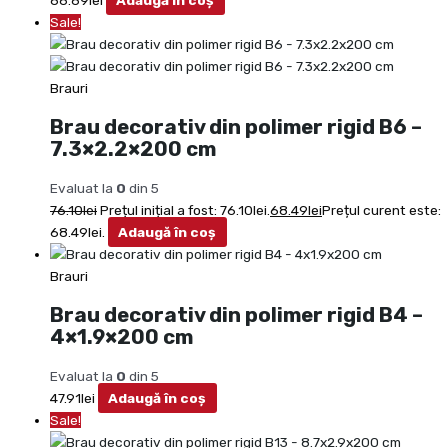
Sale!
Brauri
Brau decorativ din polimer rigid B6 –
7.3×2.2×200 cm
Evaluat la
0
din 5
76.10
lei
Prețul inițial a fost: 76.10lei.
68.49
lei
Prețul curent este:
68.49lei.
Adaugă în coș
Brauri
Brau decorativ din polimer rigid B4 –
4×1.9×200 cm
Evaluat la
0
din 5
47.91
lei
Adaugă în coș
Sale!