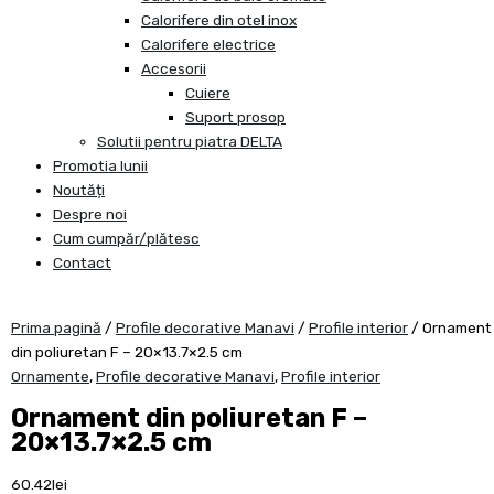
Calorifere din otel inox
Calorifere electrice
Accesorii
Cuiere
Suport prosop
Solutii pentru piatra DELTA
Promotia lunii
Noutăți
Despre noi
Cum cumpăr/plătesc
Contact
Prima pagină
/
Profile decorative Manavi
/
Profile interior
/ Ornament
din poliuretan F – 20×13.7×2.5 cm
Ornamente
,
Profile decorative Manavi
,
Profile interior
Ornament din poliuretan F –
20×13.7×2.5 cm
60.42
lei