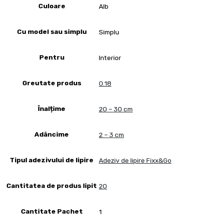
Culoare
Alb
Cu model sau simplu
Simplu
Pentru
Interior
Greutate produs
0.18
Înalțime
20 – 30 cm
Adâncime
2 – 3 cm
Tipul adezivului de lipire
Adeziv de lipire Fixx&Go
Cantitatea de produs lipit
20
Cantitate Pachet
1