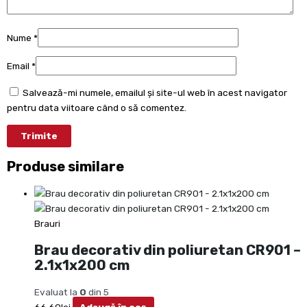
Nume
*
Email
*
Salvează-mi numele, emailul și site-ul web în acest navigator
pentru data viitoare când o să comentez.
Produse similare
Brauri
Brau decorativ din poliuretan CR901 –
2.1x1x200 cm
Evaluat la
0
din 5
66.69
lei
Adaugă în coș