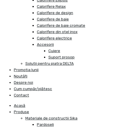
Calorifere Ellipsis
Calorifere Relax
Calorifere de design
Calorifere de baie
Calorifere de baie cromate
Calorifere din otel inox
Calorifere electrice
Accesorii
Cuiere
Suport prosop
Solutii pentru piatra DELTA
Promotia lunii
Noutăți
Despre noi
Cum cumpăr/plătesc
Contact
Acasă
Produse
Materiale de constructii Sika
Pardoseli