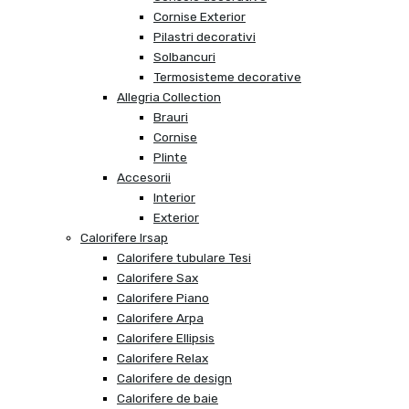
Cornise Exterior
Pilastri decorativi
Solbancuri
Termosisteme decorative
Allegria Collection
Brauri
Cornise
Plinte
Accesorii
Interior
Exterior
Calorifere Irsap
Calorifere tubulare Tesi
Calorifere Sax
Calorifere Piano
Calorifere Arpa
Calorifere Ellipsis
Calorifere Relax
Calorifere de design
Calorifere de baie