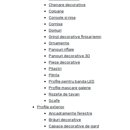
Chenare decorative
Coloane
Console si nise
Cornise
Domuri
Grinzi decorative finisaj lemn
Ornamente
Panouri riflaje
Panouri decorative 3D
Piese decorative
Pilastri
Plinte
Profile pentru banda LED
Profile mascare galerie
Rozete de tavan
Scafe
Profile exterior
Ancadramente ferestre
Brâuri decorative
Capace decorative de gard