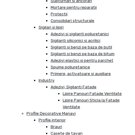
Subturnari si ancorari
Mortare pentru reparatii
Protectii
Consolidari structurale
Sigilari si lipiri
Adezivi si sigilanti poliuretanici
Sigilanti siliconici si acrilici
Sigilanti si benzi pe baza de butil
Sigilanti si benzi pe baza de bitum
Adezivi elastici si pentru parchet
Spume poliuretanice
Primere, activatoare si auxiliare
Industry
Adezivi, Sigilanti Fatade
Lipire Panouri Fatade Ventilate
Lipire Panouri Sticla la Fatade
Ventilate
Profile Decorative Manavi
Profile interior
Brauri
Casete de tavan