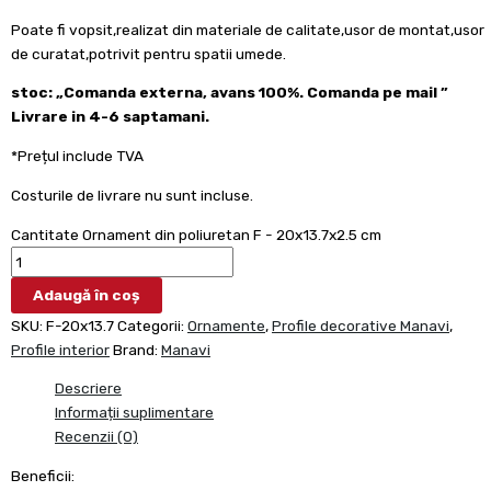
Poate fi vopsit,realizat din materiale de calitate,usor de montat,usor
de curatat,potrivit pentru spatii umede.
stoc: „Comanda externa, avans 100%. Comanda pe mail ”
Livrare in 4-6 saptamani.
*Prețul include TVA
Costurile de livrare nu sunt incluse.
Cantitate Ornament din poliuretan F - 20x13.7x2.5 cm
Adaugă în coș
SKU:
F-20x13.7
Categorii:
Ornamente
,
Profile decorative Manavi
,
Profile interior
Brand:
Manavi
Descriere
Informații suplimentare
Recenzii (0)
Beneficii: