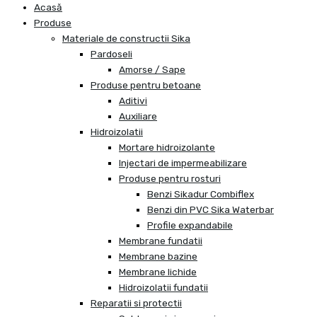
Acasă
Produse
Materiale de constructii Sika
Pardoseli
Amorse / Sape
Produse pentru betoane
Aditivi
Auxiliare
Hidroizolatii
Mortare hidroizolante
Injectari de impermeabilizare
Produse pentru rosturi
Benzi Sikadur Combiflex
Benzi din PVC Sika Waterbar
Profile expandabile
Membrane fundatii
Membrane bazine
Membrane lichide
Hidroizolatii fundatii
Reparatii si protectii