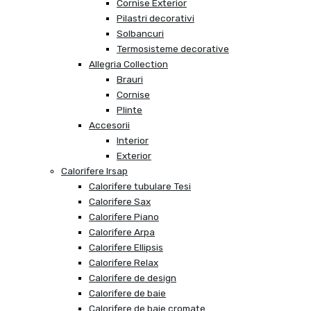
Cornise Exterior
Pilastri decorativi
Solbancuri
Termosisteme decorative
Allegria Collection
Brauri
Cornise
Plinte
Accesorii
Interior
Exterior
Calorifere Irsap
Calorifere tubulare Tesi
Calorifere Sax
Calorifere Piano
Calorifere Arpa
Calorifere Ellipsis
Calorifere Relax
Calorifere de design
Calorifere de baie
Calorifere de baie cromate