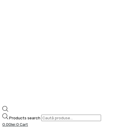
Products search
0.00
lei
0
Cart