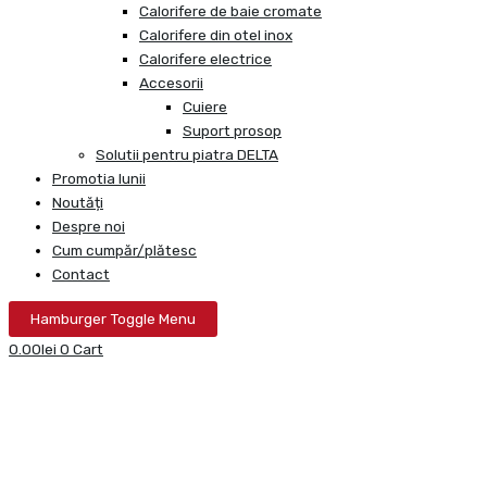
Calorifere de baie cromate
Calorifere din otel inox
Calorifere electrice
Accesorii
Cuiere
Suport prosop
Solutii pentru piatra DELTA
Promotia lunii
Noutăți
Despre noi
Cum cumpăr/plătesc
Contact
Hamburger Toggle Menu
0.00
lei
0
Cart