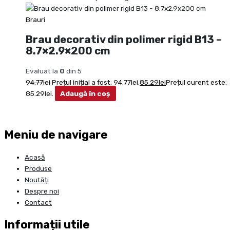
Brauri
Brau decorativ din polimer rigid B13 –
8.7×2.9×200 cm
Evaluat la
0
din 5
94.77
lei
Prețul inițial a fost: 94.77lei.
85.29
lei
Prețul curent este:
85.29lei.
Adaugă în coș
Meniu de navigare
Acasă
Produse
Noutăți
Despre noi
Contact
Informații utile