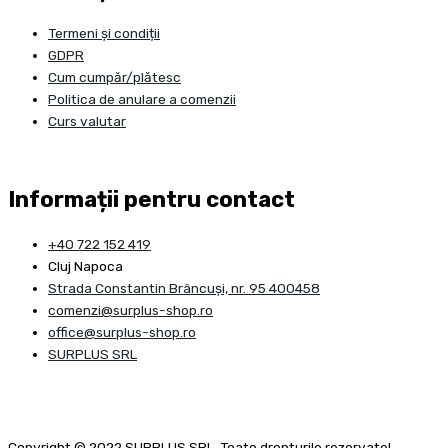
Termeni și condiții
GDPR
Cum cumpăr/plătesc
Politica de anulare a comenzii
Curs valutar
Informații pentru contact
+40 722 152 419
Cluj Napoca
Strada Constantin Brâncuşi, nr. 95 400458
comenzi@surplus-shop.ro
office@surplus-shop.ro
SURPLUS SRL
Copyright © 2022 SURPLUS SRL. Toate drepturile rezervate!