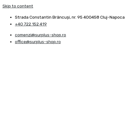
Skip to content
Strada Constantin Brâncuşi, nr. 95 400458 Cluj-Napoca
+40 722 152 419
comenzi@surplus-shop.ro
office@surplus-shop.ro