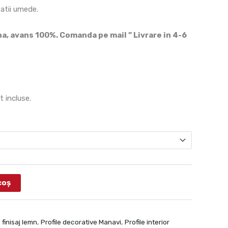
patii umede.
, avans 100%. Comanda pe mail ” Livrare in 4-6
t incluse.
coș
 finisaj lemn
,
Profile decorative Manavi
,
Profile interior