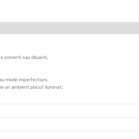
(0)
 solventi sau diluanti,
au micile imperfectiuni,
ine un ambient placut iluminat,