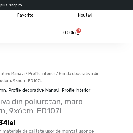
rplus-shop.ro
Favorite
Noutăți
0
Cart
0.00
lei
Interval
rative Manavi
/
Profile interior
/ Grinda decorativa din
de
modern, 9x6cm, ED107L
prețuri:
lemn
,
Profile decorative Manavi
,
Profile interior
239.12lei
iva din poliuretan, maro
până
la
rn, 9x6cm, ED107L
441.34lei
34
lei
in materiale de calitate,usor de montat,usor de