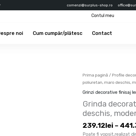
9
comenzi@surplus-shop.ro
office@su
Contul meu
espre noi
Cum cumpăr/plătesc
Contact
Cantitate
Prima pagină
/
Profile deco
Grinda
poliuretan, maro deschis, 
decorativa
Grinzi decorative finisaj 
din
Grinda decorat
poliuretan,
maro
deschis, mode
deschis,
239.12
lei
–
441.
modern,
9x6cm,
Poate fi vopsit,realizat d