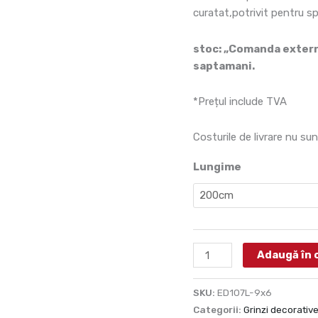
ED107L
curatat,potrivit pentru s
stoc: „Comanda externa
saptamani.
*Prețul include TVA
Costurile de livrare nu sun
Lungime
Adaugă în 
SKU:
ED107L-9x6
Categorii:
Grinzi decorative