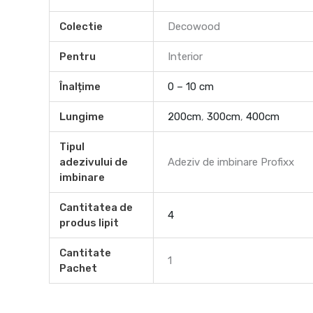
Colectie
Decowood
Pentru
Interior
Înalțime
0 – 10 cm
Lungime
200cm
,
300cm
,
400cm
Tipul
adezivului de
Adeziv de imbinare Profixx
imbinare
Cantitatea de
4
produs lipit
Cantitate
1
Pachet