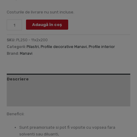
Costurile de livrare nu sunt incluse.
Adaugă în coș
SKU:
PL250 - 11x2x200
Categorii:
Pilastri
,
Profile decorative Manavi
,
Profile interior
Brand:
Manavi
Descriere
Informații suplimentare
Recenzii (0)
Beneficii:
Sunt preamorsate si pot fi vopsite cu vopsea fara
solventi sau diluanti,