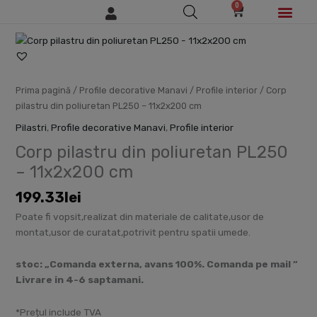
0
Skip
Cart
to
content
Cantitate
Corp
pilastru
din
Prima pagină
/
Profile decorative Manavi
/
Profile interior
/ Corp
poliuretan
pilastru din poliuretan PL250 – 11x2x200 cm
PL250
Pilastri
,
Profile decorative Manavi
,
Profile interior
-
Corp pilastru din poliuretan PL250
11x2x200
cm
– 11x2x200 cm
199.33
lei
Poate fi vopsit,realizat din materiale de calitate,usor de
montat,usor de curatat,potrivit pentru spatii umede.
stoc: „Comanda externa, avans 100%. Comanda pe mail ”
Livrare in 4-6 saptamani.
*Prețul include TVA