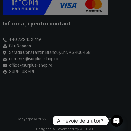
Informații pentru contact
+40 722 152 419
Cluj Napoca
Strada Constantin Brâncuşi, nr. 95 400458
comenzi@surplus-shop.ro
office@surplus-shop.ro
SURPLUS SRL
Copyright © 2022 SURPLUS SRL. Toate drepturile rezervate!
Ai nevoie de ajutor?
Open c
Designed & Developed by
WEDEV IT