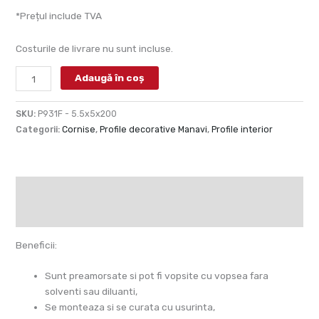
*Prețul include TVA
Costurile de livrare nu sunt incluse.
Adaugă în coș
SKU:
P931F - 5.5x5x200
Categorii:
Cornise
,
Profile decorative Manavi
,
Profile interior
Descriere
Informații suplimentare
Beneficii:
Sunt preamorsate si pot fi vopsite cu vopsea fara
solventi sau diluanti,
Se monteaza si se curata cu usurinta,