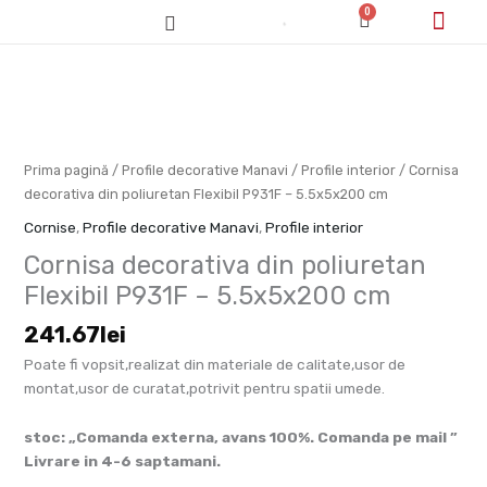
Skip
0
Cart
to
content
Cum cumpăr/pl
Cantitate
Cornisa
decorativa
din
poliuretan
Prima pagină
/
Profile decorative Manavi
/
Profile interior
/ Cornisa
Flexibil
decorativa din poliuretan Flexibil P931F – 5.5x5x200 cm
P931F
Cornise
,
Profile decorative Manavi
,
Profile interior
-
Cornisa decorativa din poliuretan
5.5x5x200
cm
Flexibil P931F – 5.5x5x200 cm
241.67
lei
Poate fi vopsit,realizat din materiale de calitate,usor de
montat,usor de curatat,potrivit pentru spatii umede.
stoc: „Comanda externa, avans 100%. Comanda pe mail ”
Livrare in 4-6 saptamani.