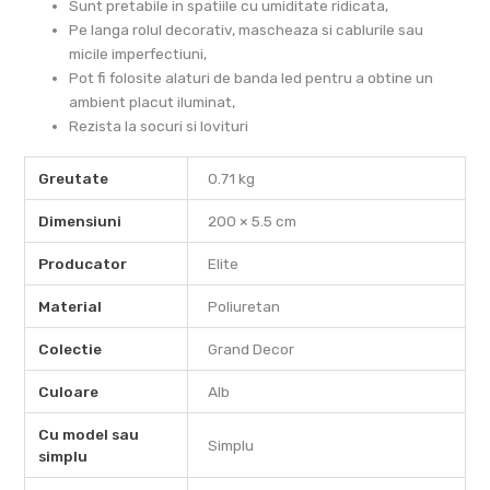
Sunt pretabile in spatiile cu umiditate ridicata,
Pe langa rolul decorativ, mascheaza si cablurile sau
micile imperfectiuni,
Pot fi folosite alaturi de banda led pentru a obtine un
ambient placut iluminat,
Rezista la socuri si lovituri
Greutate
0.71 kg
Dimensiuni
200 × 5.5 cm
Producator
Elite
Material
Poliuretan
Colectie
Grand Decor
Culoare
Alb
Cu model sau
Simplu
simplu