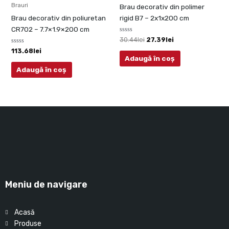
Brauri
Brau decorativ din polimer
Brau decorativ din poliuretan
rigid B7 – 2x1x200 cm
CR702 – 7.7×1.9×200 cm
Evaluat
30.44
lei
27.39
lei
la
Evaluat
0
113.68
lei
la
din
Adaugă în coș
0
5
din
Adaugă în coș
5
Meniu de navigare
Acasă
Produse