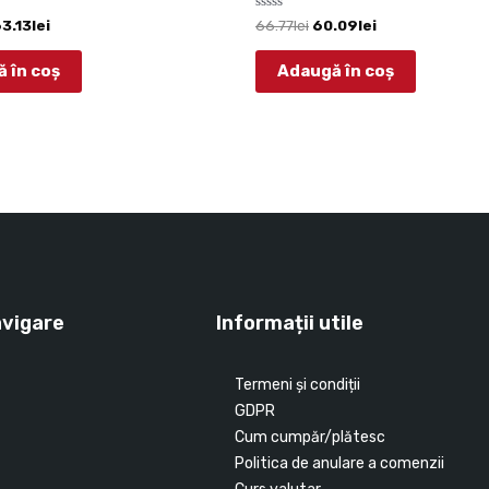
Evaluat
63.13
lei
66.77
lei
60.09
lei
la
0
din
 în coș
Adaugă în coș
5
avigare
Informații utile
Termeni și condiții
GDPR
Cum cumpăr/plătesc
Politica de anulare a comenzii