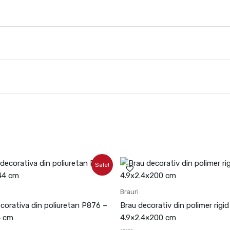
ețul
Prețul
Prețul
Prețul
Sale!
ițial
curent
inițial
curent
este:
a
este:
st:
163.13lei.
fost:
60.09lei.
Brauri
1.26lei.
66.77lei.
corativa din poliuretan P876 –
Brau decorativ din polimer rigi
4 cm
4.9×2.4×200 cm