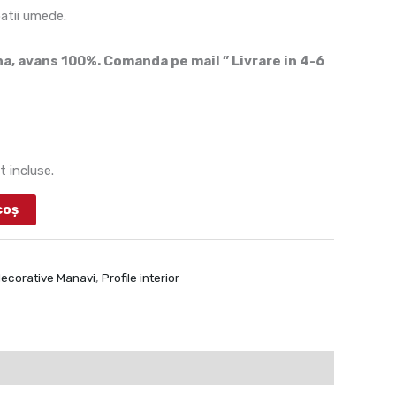
patii umede.
, avans 100%. Comanda pe mail ” Livrare in 4-6
t incluse.
coș
 decorative Manavi
,
Profile interior