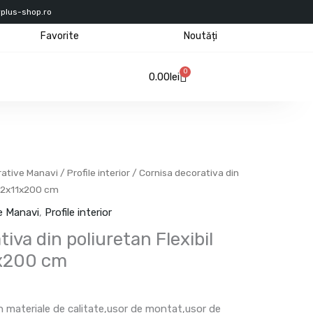
rplus-shop.ro
Favorite
Noutăți
0
Cart
0.00
lei
rative Manavi
/
Profile interior
/ Cornisa decorativa din
 12x11x200 cm
ve Manavi
,
Profile interior
iva din poliuretan Flexibil
1x200 cm
in materiale de calitate,usor de montat,usor de