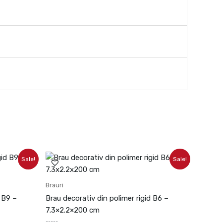
Prețul
Prețul
Sale!
Sale!
inițial
curent
a
este:
fost:
68.49lei.
Brauri
76.10lei.
d B9 –
Brau decorativ din polimer rigid B6 –
7.3×2.2×200 cm