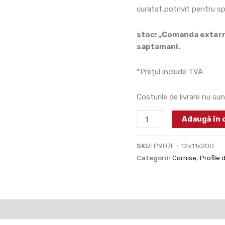
cm
curatat,potrivit pentru s
stoc: „Comanda externa
saptamani.
*Prețul include TVA
Costurile de livrare nu sun
Adaugă în 
SKU:
P907F - 12x11x200
Categorii:
Cornise
,
Profile