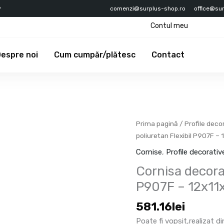
9
comenzi@surplus-shop.ro
office@su
Contul meu
espre noi
Cum cumpăr/plătesc
Contact
Cantitate
Prima pagină
/
Profile deco
Cornisa
poliuretan Flexibil P907F –
decorativa
Cornise
,
Profile decorati
din
Cornisa decorat
poliuretan
Flexibil
P907F – 12x1
P907F
581.16
lei
-
12x11x200
Poate fi vopsit,realizat d