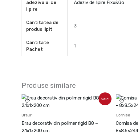
adezivului de
Adeziv de lipire Fixx&Go
lipire
Cantitatea de
3
produs lipit
Cantitate
1
Pachet
Produse similare
Prețul
Prețul
Pr
Sale!
inițial
curent
in
a
este:
a
fost:
31.01lei.
fo
Brauri
Cornise
34.45lei.
18
Brau decorativ din polimer rigid B8 –
Cornisa de
2.1x1x200 cm
8×8.5×24