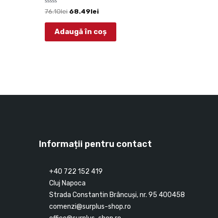
Evaluat
76.10
lei
68.49
lei
la
0
din
Adaugă în coș
5
Informații pentru contact
+40 722 152 419
Cluj Napoca
Strada Constantin Brâncuşi, nr. 95 400458
comenzi@surplus-shop.ro