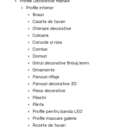
Profile Decorative Manavi
Profile interior
Brauri
Casete de tavan
Chenare decorative
Coloane
Console si nise
Cornise
Domuri
Grinzi decorative finisaj lemn
Ornamente
Panouri riflaje
Panouri decorative 3D
Piese decorative
Pilastri
Plinte
Profile pentru banda LED
Profile mascare galerie
Rozete de tavan