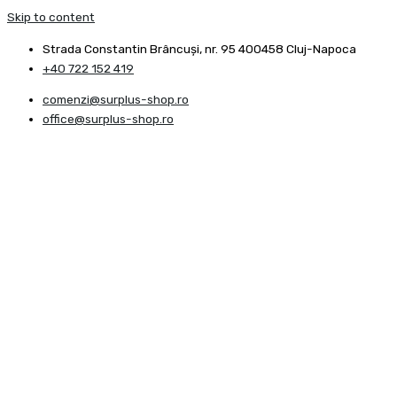
Skip to content
Strada Constantin Brâncuşi, nr. 95 400458 Cluj-Napoca
+40 722 152 419
comenzi@surplus-shop.ro
office@surplus-shop.ro