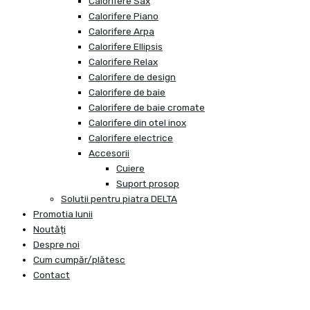
Calorifere Sax
Calorifere Piano
Calorifere Arpa
Calorifere Ellipsis
Calorifere Relax
Calorifere de design
Calorifere de baie
Calorifere de baie cromate
Calorifere din otel inox
Calorifere electrice
Accesorii
Cuiere
Suport prosop
Solutii pentru piatra DELTA
Promotia lunii
Noutăți
Despre noi
Cum cumpăr/plătesc
Contact