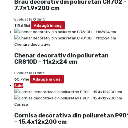
Brau decorativ din poliuretan CR702 –
7.7×1.9×200 cm
Evaluat la
0
din 5
113.68
lei
Adaugă în coș
Chenare decorative
Chenar decorativ din poliuretan
CR810D – 11x2x24 cm
Evaluat la
0
din 5
60.79
lei
Adaugă în coș
Sale!
Cornise
Cornisa decorativa din poliuretan P90
– 15.4x12x200 cm