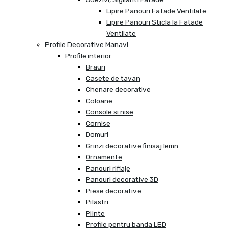
Lipire Panouri Fatade Ventilate
Lipire Panouri Sticla la Fatade
Ventilate
Profile Decorative Manavi
Profile interior
Brauri
Casete de tavan
Chenare decorative
Coloane
Console si nise
Cornise
Domuri
Grinzi decorative finisaj lemn
Ornamente
Panouri riflaje
Panouri decorative 3D
Piese decorative
Pilastri
Plinte
Profile pentru banda LED