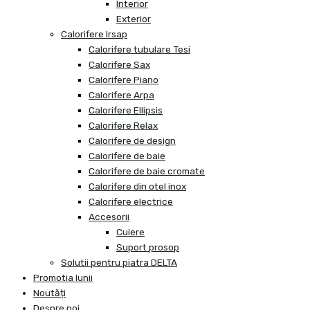
Interior
Exterior
Calorifere Irsap
Calorifere tubulare Tesi
Calorifere Sax
Calorifere Piano
Calorifere Arpa
Calorifere Ellipsis
Calorifere Relax
Calorifere de design
Calorifere de baie
Calorifere de baie cromate
Calorifere din otel inox
Calorifere electrice
Accesorii
Cuiere
Suport prosop
Solutii pentru piatra DELTA
Promotia lunii
Noutăți
Despre noi