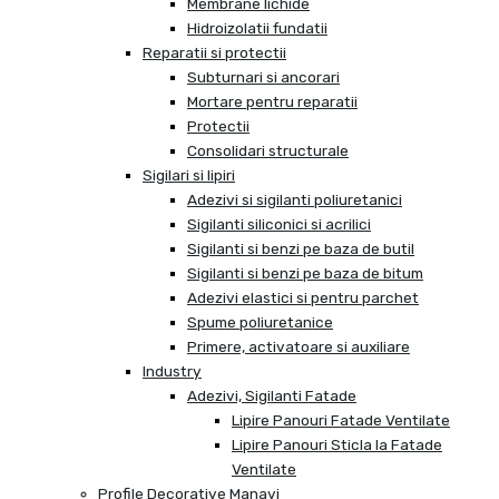
Membrane lichide
Hidroizolatii fundatii
Reparatii si protectii
Subturnari si ancorari
Mortare pentru reparatii
Protectii
Consolidari structurale
Sigilari si lipiri
Adezivi si sigilanti poliuretanici
Sigilanti siliconici si acrilici
Sigilanti si benzi pe baza de butil
Sigilanti si benzi pe baza de bitum
Adezivi elastici si pentru parchet
Spume poliuretanice
Primere, activatoare si auxiliare
Industry
Adezivi, Sigilanti Fatade
Lipire Panouri Fatade Ventilate
Lipire Panouri Sticla la Fatade
Ventilate
Profile Decorative Manavi