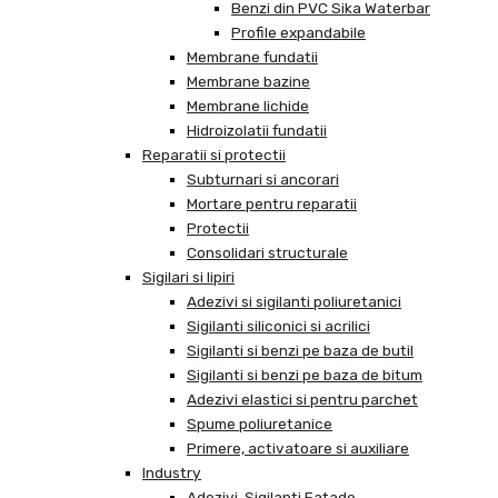
Benzi din PVC Sika Waterbar
Profile expandabile
Membrane fundatii
Membrane bazine
Membrane lichide
Hidroizolatii fundatii
Reparatii si protectii
Subturnari si ancorari
Mortare pentru reparatii
Protectii
Consolidari structurale
Sigilari si lipiri
Adezivi si sigilanti poliuretanici
Sigilanti siliconici si acrilici
Sigilanti si benzi pe baza de butil
Sigilanti si benzi pe baza de bitum
Adezivi elastici si pentru parchet
Spume poliuretanice
Primere, activatoare si auxiliare
Industry
Adezivi, Sigilanti Fatade