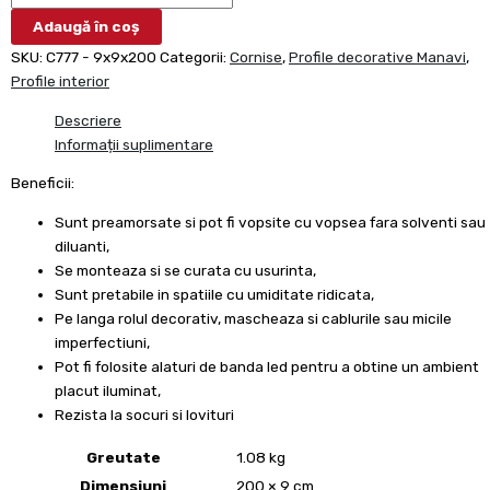
Adaugă în coș
SKU:
C777 - 9x9x200
Categorii:
Cornise
,
Profile decorative Manavi
,
Profile interior
Descriere
Informații suplimentare
Beneficii:
Sunt preamorsate si pot fi vopsite cu vopsea fara solventi sau
diluanti,
Se monteaza si se curata cu usurinta,
Sunt pretabile in spatiile cu umiditate ridicata,
Pe langa rolul decorativ, mascheaza si cablurile sau micile
imperfectiuni,
Pot fi folosite alaturi de banda led pentru a obtine un ambient
placut iluminat,
Rezista la socuri si lovituri
Greutate
1.08 kg
Dimensiuni
200 × 9 cm