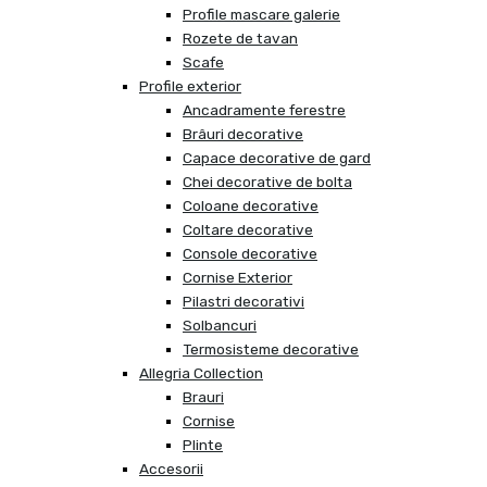
Profile mascare galerie
Rozete de tavan
Scafe
Profile exterior
Ancadramente ferestre
Brâuri decorative
Capace decorative de gard
Chei decorative de bolta
Coloane decorative
Coltare decorative
Console decorative
Cornise Exterior
Pilastri decorativi
Solbancuri
Termosisteme decorative
Allegria Collection
Brauri
Cornise
Plinte
Accesorii