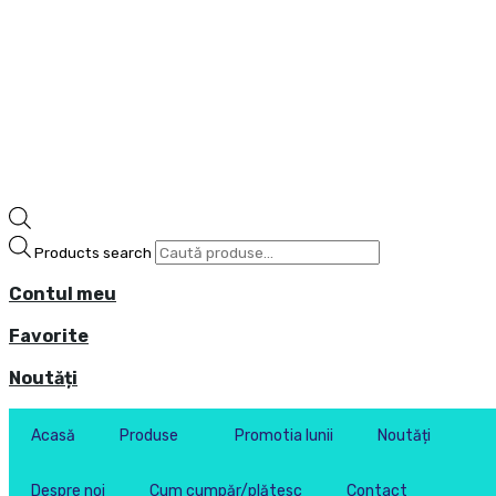
Products search
Contul meu
Favorite
Noutăți
Acasă
Produse
Promotia lunii
Noutăți
Despre noi
Cum cumpăr/plătesc
Contact