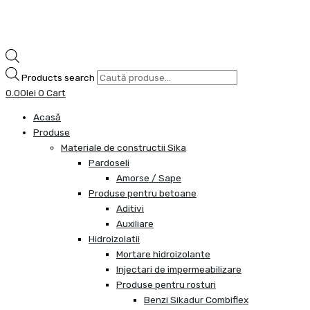
Products search
0.00
lei
0
Cart
Acasă
Produse
Materiale de constructii Sika
Pardoseli
Amorse / Sape
Produse pentru betoane
Aditivi
Auxiliare
Hidroizolatii
Mortare hidroizolante
Injectari de impermeabilizare
Produse pentru rosturi
Benzi Sikadur Combiflex