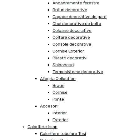
Ancadramente ferestre
Brâuri decorative
Capace decorative de gard
Chei decorative de bolta
Coloane decorative
Coltare decorative
Console decorative
Cornise Exterior
Pilastri decorativi
Solbancuri
Termosisteme decorative
Allegria Collection
Brauri
Cornise
Plinte
Accesorii
Interior
Exterior
Calorifere Irsap
Calorifere tubulare Tesi