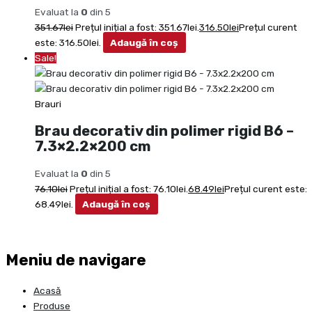
Evaluat la
0
din 5
351.67
lei
Prețul inițial a fost: 351.67lei.
316.50
lei
Prețul curent
este: 316.50lei.
Adaugă în coș
Sale!
Brauri
Brau decorativ din polimer rigid B6 –
7.3×2.2×200 cm
Evaluat la
0
din 5
76.10
lei
Prețul inițial a fost: 76.10lei.
68.49
lei
Prețul curent este:
68.49lei.
Adaugă în coș
Meniu de navigare
Acasă
Produse