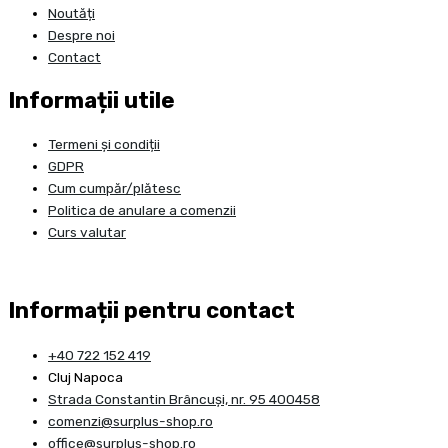
Noutăți
Despre noi
Contact
Informații utile
Termeni și condiții
GDPR
Cum cumpăr/plătesc
Politica de anulare a comenzii
Curs valutar
Informații pentru contact
+40 722 152 419
Cluj Napoca
Strada Constantin Brâncuşi, nr. 95 400458
comenzi@surplus-shop.ro
office@surplus-shop.ro