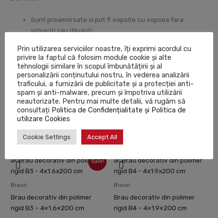
Sunt preamorsate si pot fi vopsite cu vopsea fara
solventi sau diluanti,
Se monteaza si se curata cu usurinta,
Prin utilizarea serviciilor noastre, îți exprimi acordul cu
Sunt pretabile in spatiile cu umiditate ridicata,
privire la faptul că folosim module cookie și alte
Pe langa rolul decorativ, mascheaza si cablurile sau
tehnologii similare în scopul îmbunătățirii și al
micile imperfectiuni,
personalizării conținutului nostru, în vederea analizării
traficului, a furnizării de publicitate și a protecției anti-
Pot fi folosite alaturi de banda led pentru a obtine un
spam și anti-malware, precum și împotriva utilizării
ambient placut iluminat,
neautorizate. Pentru mai multe detalii, vă rugăm să
Rezista la socuri si lovituri
consultați
Politica de Confidențialitate și Politica de
utilizare Cookies
Cookie Settings
Accept All
Produse similare
Prețul
Prețul
Sale!
inițial
curent
a
este:
fost:
44.81lei.
Brauri
Brauri
49.79lei.
Brau decorativ din polimer
Brau decorativ din polimer
rigid B3 – 4×1.6×200 cm
rigid B4 – 4×1.9×200 cm