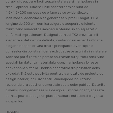
durabil si usor, care faciliteaza instalarea si manipularea in
timpul aplicarii. Dimensiunile acestei cornise sunt de
4.6×4.6×200 cm, ceea ce o face sa se evidentieze prin
inaltimea si adancimea sa generoasa si profilul bogat. Cu o
lungime de 200 cm, cornisa asigura o acoperire eficienta,
minimizand numarul de imbinari si oferind un finisaj estetic
uniform si impresionant. Designul cornisei TK2 prezinta linii
elegante si detalii bine definite, conferind un aspect rafinat si
elegant incaperilor. Una dintre principalele avantaje ale
corniselor din polistiren dens extrudat este usurinta in instalare.
Acestea pot fi lipite pe perete sau tavan cu ajutorul adezivilor
speciali, iar datorita materialului usor, manipularea lor este
convenabila si facila. Cornisa decorativa din polistiren dens
extrudat TK2 este potrivita pentru o varietate de proiecte de
design interior, inclusiv pentru amenajarea locuintelor
rezidentiale, a spatiilor comerciale sau a celor publice. Datorita
dimensiunilor generoase si a designului impresionant, aceasta
cornisa poate adauga un plus de valoare estetica si eleganta
incaperilor.
Beneficii: