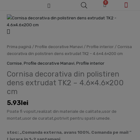
0
Skip
Cart
to
content
Cantitate
Cornisa
decorativa
din
polistiren
Prima pagină
/
Profile decorative Manavi
/
Profile interior
/ Cornisa
dens
decorativa din polistiren dens extrudat TK2 – 4.6×4.6×200 cm
extrudat
Cornise
,
Profile decorative Manavi
,
Profile interior
TK2
Cornisa decorativa din polistiren
-
4.6x4.6x200
dens extrudat TK2 – 4.6×4.6×200
cm
cm
5.93
lei
Poate fi vopsit,realizat din materiale de calitate,usor de
montat,usor de curatat,potrivit pentru spatii umede.
stoc: „Comanda externa, avans 100%. Comanda pe mail ”
Livrare in 1-2 saptamani.