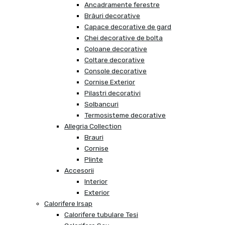
Ancadramente ferestre
Brâuri decorative
Capace decorative de gard
Chei decorative de bolta
Coloane decorative
Coltare decorative
Console decorative
Cornise Exterior
Pilastri decorativi
Solbancuri
Termosisteme decorative
Allegria Collection
Brauri
Cornise
Plinte
Accesorii
Interior
Exterior
Calorifere Irsap
Calorifere tubulare Tesi