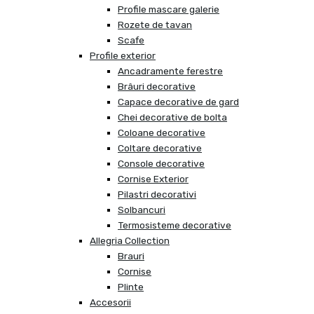
Profile mascare galerie
Rozete de tavan
Scafe
Profile exterior
Ancadramente ferestre
Brâuri decorative
Capace decorative de gard
Chei decorative de bolta
Coloane decorative
Coltare decorative
Console decorative
Cornise Exterior
Pilastri decorativi
Solbancuri
Termosisteme decorative
Allegria Collection
Brauri
Cornise
Plinte
Accesorii