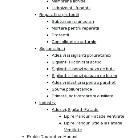
Membrane lichide
Hidroizolatii fundatii
Reparatii si protectii
Subturnari si ancorari
Mortare pentru reparatii
Protectii
Consolidari structurale
Sigilari si lipiri
Adezivi si sigilanti poliuretanici
Sigilanti siliconici si acrilici
Sigilanti si benzi pe baza de butil
Sigilanti si benzi pe baza de bitum
Adezivi elastici si pentru parchet
Spume poliuretanice
Primere, activatoare si auxiliare
Industry
Adezivi, Sigilanti Fatade
Lipire Panouri Fatade Ventilate
Lipire Panouri Sticla la Fatade
Ventilate
Profile Decorative Manavi