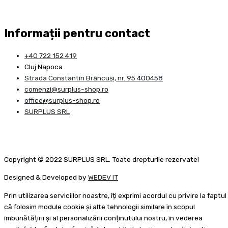
Informații pentru contact
+40 722 152 419
Cluj Napoca
Strada Constantin Brâncuşi, nr. 95 400458
comenzi@surplus-shop.ro
office@surplus-shop.ro
SURPLUS SRL
Copyright © 2022 SURPLUS SRL. Toate drepturile rezervate!
Designed & Developed by
WEDEV IT
Prin utilizarea serviciilor noastre, îți exprimi acordul cu privire la faptul
că folosim module cookie și alte tehnologii similare în scopul
îmbunătățirii și al personalizării conținutului nostru, în vederea