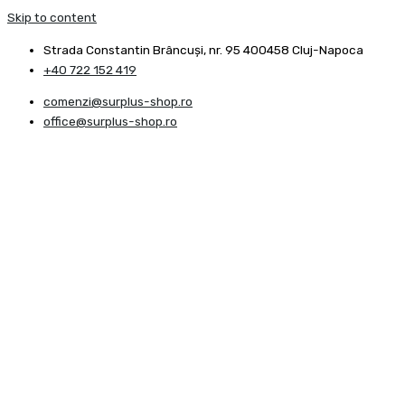
Skip to content
Strada Constantin Brâncuşi, nr. 95 400458 Cluj-Napoca
+40 722 152 419
comenzi@surplus-shop.ro
office@surplus-shop.ro