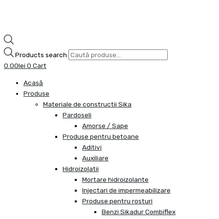
Products search
0.00
lei
0
Cart
Acasă
Produse
Materiale de constructii Sika
Pardoseli
Amorse / Sape
Produse pentru betoane
Aditivi
Auxiliare
Hidroizolatii
Mortare hidroizolante
Injectari de impermeabilizare
Produse pentru rosturi
Benzi Sikadur Combiflex