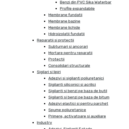
Benzi din PVC Sika Waterbar
Profile expandabile
Membrane fundatii
Membrane bazine
Membrane lichide
Hidroizolatii fundatii
Reparatii si protectii
Subturnari si ancorari
Mortare pentru reparatii
Protectii
Consolidari structurale
Sigilari si lipiri
Adezivi si sigilanti poliuretanici
Sigilanti siliconici si acrilici
Sigilanti si benzi pe baza de butil
Sigilanti si benzi pe baza de bitum
Adezivi elastici si pentru parchet
Spume poliuretanice
Primere, activatoare si auxiliare
Industry
Adezivi, Sigilanti Fatade