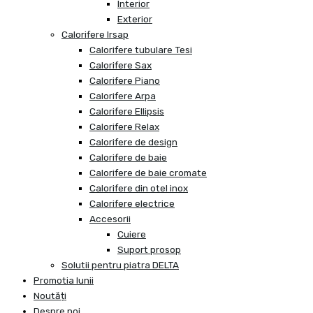
Interior
Exterior
Calorifere Irsap
Calorifere tubulare Tesi
Calorifere Sax
Calorifere Piano
Calorifere Arpa
Calorifere Ellipsis
Calorifere Relax
Calorifere de design
Calorifere de baie
Calorifere de baie cromate
Calorifere din otel inox
Calorifere electrice
Accesorii
Cuiere
Suport prosop
Solutii pentru piatra DELTA
Promotia lunii
Noutăți
Despre noi