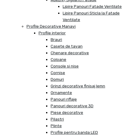
Lipire Panouri Fatade Ventilate
Lipire Panouri Sticla la Fatade
Ventilate
Profile Decorative Manavi
Profile interior
Brauri
Casete de tavan
Chenare decorative
Coloane
Console si nise
Cornise
Domuri
Grinzi decorative finisaj lemn
Ornamente
Panouri riflaje
Panouri decorative 3D
Piese decorative
Pilastri
Plinte
Profile pentru banda LED