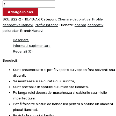
Adaugă în coș
SKU:
B22-2 - 18x18x1.6
Categorii:
Chenare decorative
,
Profile
decorative Manavi
,
Profile interior
Etichete:
chenar
,
decorativ
,
poliuretan
Brand:
Manavi
Descriere
Informații suplimentare
Recenzii (0)
Beneficii:
Sunt preamorsate si pot fi vopsite cu vopsea fara solventi sau
diluanti,
Se monteaza si se curata cu usurinta,
Sunt pretabile in spatiile cu umiditate ridicata,
Pe langa rolul decorativ, mascheaza si cablurile sau micile
imperfectiuni,
Pot fi folosite alaturi de banda led pentru a obtine un ambient
placut iluminat,
Rezista la socuri si lovituri