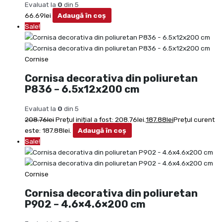
Evaluat la
0
din 5
66.69
lei
Adaugă în coș
Sale!
Cornise
Cornisa decorativa din poliuretan
P836 – 6.5x12x200 cm
Evaluat la
0
din 5
208.76
lei
Prețul inițial a fost: 208.76lei.
187.88
lei
Prețul curent
este: 187.88lei.
Adaugă în coș
Sale!
Cornise
Cornisa decorativa din poliuretan
P902 – 4.6×4.6×200 cm