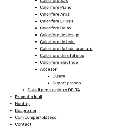
Calorifere Sax
Calorifere Piano
Calorifere Arpa
Calorifere Ellipsis
Calorifere Relax
Calorifere de design
Calorifere de baie
Calorifere de baie cromate
Calorifere din otel inox
Calorifere electrice
Accesorii
Cuiere
Suport prosop
Solutii pentru piatra DELTA
Promotia lunii
Noutăți
Despre noi
Cum cumpăr/plătesc
Contact