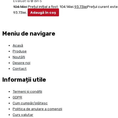
Evaluat la
0
din 5
104.14
lei
Prețul inițial a fost: 104.14lei.
93.73
lei
Prețul curent este
93.73lei.
Adaugă în coș
Meniu de navigare
Acasă
Produse
Noutăți
Despre noi
Contact
Informații utile
Termeni și condiții
GDPR
Cum cumpăr/plătesc
Politica de anulare a comenzii
Curs valutar