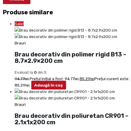
Produse similare
Sale!
Brauri
Brau decorativ din polimer rigid B13 –
8.7×2.9×200 cm
Evaluat la
0
din 5
94.77
lei
Prețul inițial a fost: 94.77lei.
85.29
lei
Prețul curent este:
85.29lei.
Adaugă în coș
Brauri
Brau decorativ din poliuretan CR901 –
2.1x1x200 cm