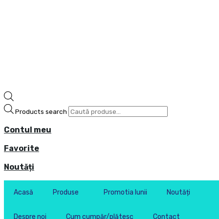
Products search
Contul meu
Favorite
Noutăți
Acasă
Produse
Promotia lunii
Noutăți
Despre noi
Cum cumpăr/plătesc
Contact