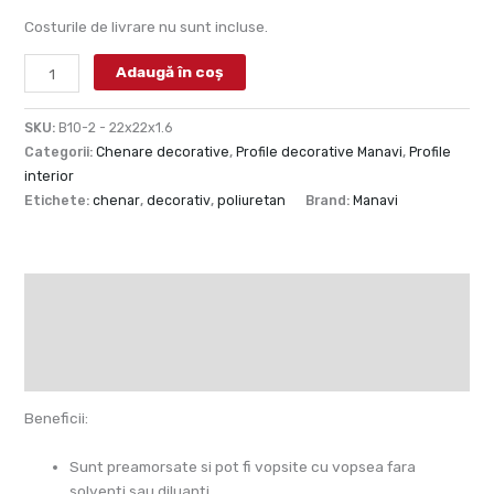
Costurile de livrare nu sunt incluse.
Adaugă în coș
SKU:
B10-2 - 22x22x1.6
Categorii:
Chenare decorative
,
Profile decorative Manavi
,
Profile
interior
Etichete:
chenar
,
decorativ
,
poliuretan
Brand:
Manavi
Descriere
Informații suplimentare
Recenzii (0)
Beneficii:
Sunt preamorsate si pot fi vopsite cu vopsea fara
solventi sau diluanti,