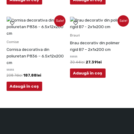
5
5
Prețul
Prețul
Prețul
Prețul
Sale!
Sale!
inițial
curent
inițial
curent
a
este:
a
este:
fost:
187.88lei.
fost:
27.39lei.
Brauri
208.76lei.
30.44lei.
Cornise
Brau decorativ din polimer
Cornisa decorativa din
rigid B7 – 2x1x200 cm
poliuretan P836 – 6.5x12x200
Evaluat
30.44
lei
27.39
lei
cm
la
0
din
Adaugă în coș
Evaluat
5
208.76
lei
187.88
lei
la
0
din
Adaugă în coș
5