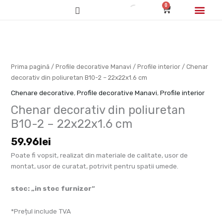
Skip
0
Cart
to
content
Cum cumpăr/pl
Cantitate
Chenar
decorativ
din
Prima pagină
/
Profile decorative Manavi
/
Profile interior
/ Chenar
poliuretan
decorativ din poliuretan B10-2 – 22x22x1.6 cm
B10-
Chenare decorative
,
Profile decorative Manavi
,
Profile interior
2
Chenar decorativ din poliuretan
-
22x22x1.6
B10-2 – 22x22x1.6 cm
cm
59.96
lei
Poate fi vopsit, realizat din materiale de calitate, usor de
montat, usor de curatat, potrivit pentru spatii umede.
stoc: „in stoc furnizor”
*Prețul include TVA