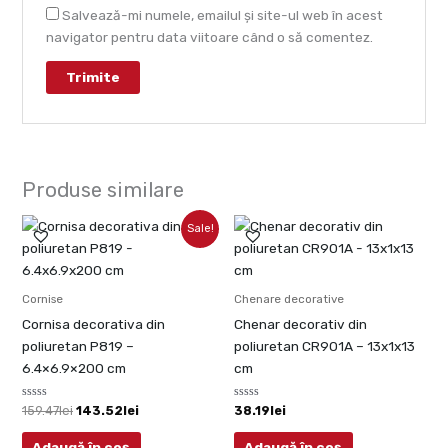
Salvează-mi numele, emailul și site-ul web în acest
navigator pentru data viitoare când o să comentez.
Produse similare
Prețul
Prețul
Sale!
inițial
curent
a
este:
fost:
143.52lei.
159.47lei.
Cornise
Chenare decorative
Cornisa decorativa din
Chenar decorativ din
poliuretan P819 –
poliuretan CR901A – 13x1x13
6.4×6.9×200 cm
cm
Evaluat
Evaluat
159.47
lei
143.52
lei
38.19
lei
la
la
0
0
din
din
Adaugă în coș
Adaugă în coș