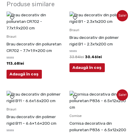
Produse similare
Prețul
Prețul
Sale!
inițial
curent
a
este:
fost:
30.46lei.
Brauri
33.84lei.
Brauri
Brau decorativ din polimer
Brau decorativ din poliuretan
rigid B1 – 2.3x1x200 cm
CR702 – 7.7×1.9×200 cm
Evaluat
33.84
lei
30.46
lei
la
Evaluat
0
113.68
lei
la
din
Adaugă în coș
0
5
din
Adaugă în coș
5
Prețul
Prețul
Sale!
inițial
curent
a
este:
fost:
187.88lei.
Brauri
208.76lei.
Cornise
Brau decorativ din polimer
rigid B11 – 6.6×1.6×200 cm
Cornisa decorativa din
poliuretan P836 – 6.5x12x200