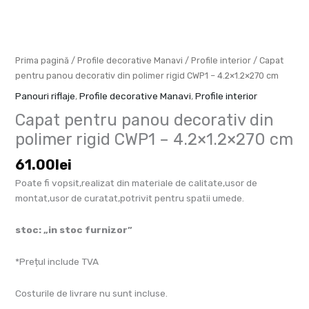
CWP1
-
4.2x1.2x270
cm
Prima pagină
/
Profile decorative Manavi
/
Profile interior
/ Capat
pentru panou decorativ din polimer rigid CWP1 – 4.2×1.2×270 cm
Panouri riflaje
,
Profile decorative Manavi
,
Profile interior
Capat pentru panou decorativ din
polimer rigid CWP1 – 4.2×1.2×270 cm
61.00
lei
Poate fi vopsit,realizat din materiale de calitate,usor de
montat,usor de curatat,potrivit pentru spatii umede.
stoc: „in stoc furnizor”
*Prețul include TVA
Costurile de livrare nu sunt incluse.