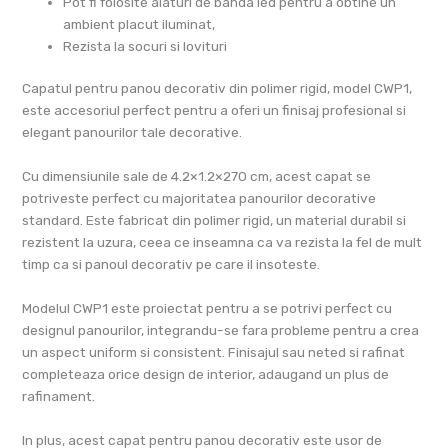
Pot fi folosite alaturi de banda led pentru a obtine un
ambient placut iluminat,
Rezista la socuri si lovituri
Capatul pentru panou decorativ din polimer rigid, model CWP1,
este accesoriul perfect pentru a oferi un finisaj profesional si
elegant panourilor tale decorative.
Cu dimensiunile sale de 4.2×1.2×270 cm, acest capat se
potriveste perfect cu majoritatea panourilor decorative
standard. Este fabricat din polimer rigid, un material durabil si
rezistent la uzura, ceea ce inseamna ca va rezista la fel de mult
timp ca si panoul decorativ pe care il insoteste.
Modelul CWP1 este proiectat pentru a se potrivi perfect cu
designul panourilor, integrandu-se fara probleme pentru a crea
un aspect uniform si consistent. Finisajul sau neted si rafinat
completeaza orice design de interior, adaugand un plus de
rafinament.
In plus, acest capat pentru panou decorativ este usor de