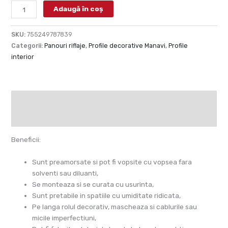
Adaugă în coș
SKU:
755249787839
Categorii:
Panouri riflaje
,
Profile decorative Manavi
,
Profile
interior
Descriere
Informații suplimentare
Beneficii:
Sunt preamorsate si pot fi vopsite cu vopsea fara
solventi sau diluanti,
Se monteaza si se curata cu usurinta,
Sunt pretabile in spatiile cu umiditate ridicata,
Pe langa rolul decorativ, mascheaza si cablurile sau
micile imperfectiuni,