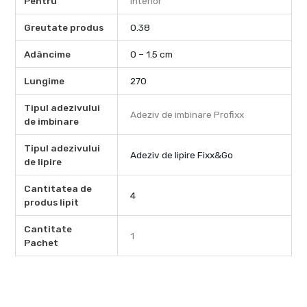
Pentru
Interior
Greutate produs
0.38
Adâncime
0 – 1.5 cm
Lungime
270
Tipul adezivului
Adeziv de imbinare Profixx
de imbinare
Tipul adezivului
Adeziv de lipire Fixx&Go
de lipire
Cantitatea de
4
produs lipit
Cantitate
1
Pachet