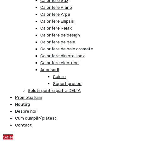
Calorifere Sax
Calorifere Piano
Calorifere Arpa
Calorifere Ellipsis
Calorifere Relax
Calorifere de design
Calorifere de baie
Calorifere de baie cromate
Calorifere din otel inox
Calorifere electrice
Accesorii
Cuiere
Suport prosop
Solutii pentru piatra DELTA
Promotia lunii
Noutăți
Despre noi
Cum cumpăr/plătesc
Contact
Sale!