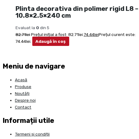
Plinta decorativa din polimer rigid L8 –
10.8×2.5×240 cm
Evaluat la
0
din 5
82.71
lei
Prețul inițial a fost: 82.71lei.
74.44
lei
Prețul curent este:
74.44lei.
Adaugă în coș
Meniu de navigare
Acasă
Produse
Noutăți
Despre noi
Contact
Informații utile
Termeni și condiții