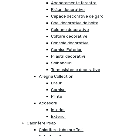
Ancadramente ferestre
Brâuri decorative
Capace decorative de gard
Chei decorative de bolta
Coloane decorative
Coltare decorative
Console decorative
Cornise Exterior
Pilastri decorativi
Solbancuri
Termosisteme decorative
Allegria Collection
Brauri
Cornise
Plinte
Accesorii
Interior
Exterior
Calorifere Irsap
Calorifere tubulare Tesi