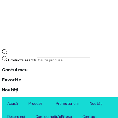
Products search
Contul meu
Favorite
Noutăți
Acasă
Produse
Promotia lunii
Noutăți
Despre noi
Cum cumpăr/plătesc
Contact