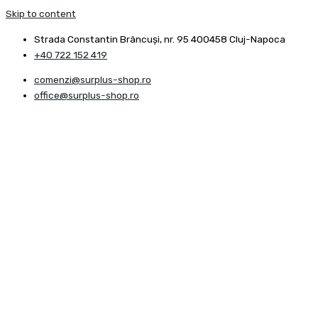
Skip to content
Strada Constantin Brâncuşi, nr. 95 400458 Cluj-Napoca
+40 722 152 419
comenzi@surplus-shop.ro
office@surplus-shop.ro