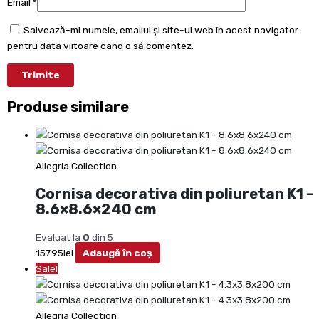
Email
*
Salvează-mi numele, emailul și site-ul web în acest navigator
pentru data viitoare când o să comentez.
Produse similare
Allegria Collection
Cornisa decorativa din poliuretan K1 –
8.6×8.6×240 cm
Evaluat la
0
din 5
157.95
lei
Adaugă în coș
Sale!
Allegria Collection