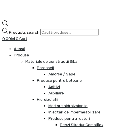
Products search
0.00
lei
0
Cart
Acasă
Produse
Materiale de constructii Sika
Pardoseli
Amorse / Sape
Produse pentru betoane
Aditivi
Auxiliare
Hidroizolatii
Mortare hidroizolante
Injectari de impermeabilizare
Produse pentru rosturi
Benzi Sikadur Combiflex