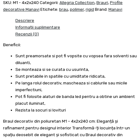
SKU:
M1 - 4x2x240
Categorii:
Allegria Collection
,
Brauri
,
Profile
decorative Manavi
Etichete:
brau
,
polimer
,
rigid
Brand:
Manavi
Descriere
Informații suplimentare
Recenzii (0)
Beneficii:
Sunt preamorsate si pot fi vopsite cu vopsea fara solventi sau
diluanti,
Se monteaza si se curata cu usurinta,
Sunt pretabile in spatiile cu umiditate ridicata,
Pe langa rolul decorativ, mascheaza si cablurile sau micile
imperfectiuni,
Pot fi folosite alaturi de banda led pentru a obtine un ambient
placut iluminat,
Rezista la socuri si lovituri
Braul decorativ din poliuretan M1 – 4x2x240 cm: Eleganță și
rafinament pentru designul interior Transformă-ți locuința într-un
spațiu deosebit de elegant și sofisticat cu Braul decorativ din