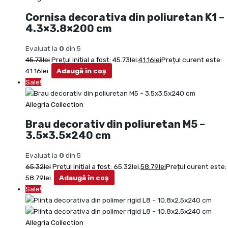
Cornisa decorativa din poliuretan K1 –
4.3×3.8×200 cm
Evaluat la
0
din 5
45.73
lei
Prețul inițial a fost: 45.73lei.
41.16
lei
Prețul curent este:
41.16lei.
Adaugă în coș
Sale!
Allegria Collection
Brau decorativ din poliuretan M5 –
3.5×3.5×240 cm
Evaluat la
0
din 5
65.32
lei
Prețul inițial a fost: 65.32lei.
58.79
lei
Prețul curent este:
58.79lei.
Adaugă în coș
Sale!
Allegria Collection