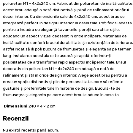
poliuretan M1 – 4x2x240 cm. Fabricat din poliuretan de înaltă calitate
acest brau adaugă o notă distinctivă și plină de rafinament oricărui
decor interior. Cu dimensiunile sale de 4x2x240 cm, acest brau se
integrează perfect în designul interior al casei tale. Poți folosi acesta
pentru a încadra cu eleganță tavanurile, pereții sau chiar ușile,
aducând un aspect vizual deosebit în orice încăpere. Materialul de
înaltă calitate conferă braului durabilitate și rezistență la deteriorare,
astfel încât să îți poți bucura de frumusețea și eleganța sa pe termen
lung. Instalarea acestuia este ușoară și rapidă, oferindu-ți
posibilitatea de a transforma rapid aspectul încăperilor tale. Braul
decorativ din poliuretan M1 – 4x2x240 cm adaugă o notă de
rafinament și stil în orice design interior. Alege acest brau pentru a
crea un spațiu distinctiv și plin de personalitate, care să reflecte
gusturile și preferințele tale în materie de design. Bucură-te de
frumusețea și eleganța pe care acest brau le aduce în casa ta.
Dimensiuni
240 × 4 × 2 cm
Recenzii
Nu există recenzii până acum.