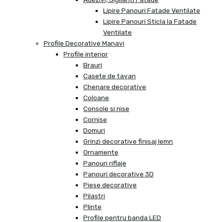
Lipire Panouri Fatade Ventilate
Lipire Panouri Sticla la Fatade
Ventilate
Profile Decorative Manavi
Profile interior
Brauri
Casete de tavan
Chenare decorative
Coloane
Console si nise
Cornise
Domuri
Grinzi decorative finisaj lemn
Ornamente
Panouri riflaje
Panouri decorative 3D
Piese decorative
Pilastri
Plinte
Profile pentru banda LED