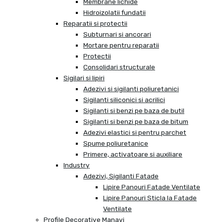
Membrane lichide
Hidroizolatii fundatii
Reparatii si protectii
Subturnari si ancorari
Mortare pentru reparatii
Protectii
Consolidari structurale
Sigilari si lipiri
Adezivi si sigilanti poliuretanici
Sigilanti siliconici si acrilici
Sigilanti si benzi pe baza de butil
Sigilanti si benzi pe baza de bitum
Adezivi elastici si pentru parchet
Spume poliuretanice
Primere, activatoare si auxiliare
Industry
Adezivi, Sigilanti Fatade
Lipire Panouri Fatade Ventilate
Lipire Panouri Sticla la Fatade
Ventilate
Profile Decorative Manavi