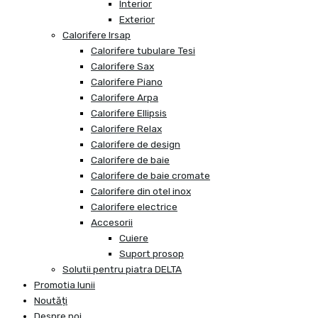
Interior
Exterior
Calorifere Irsap
Calorifere tubulare Tesi
Calorifere Sax
Calorifere Piano
Calorifere Arpa
Calorifere Ellipsis
Calorifere Relax
Calorifere de design
Calorifere de baie
Calorifere de baie cromate
Calorifere din otel inox
Calorifere electrice
Accesorii
Cuiere
Suport prosop
Solutii pentru piatra DELTA
Promotia lunii
Noutăți
Despre noi