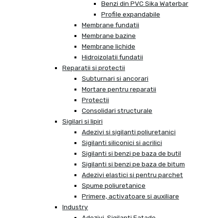
Benzi din PVC Sika Waterbar
Profile expandabile
Membrane fundatii
Membrane bazine
Membrane lichide
Hidroizolatii fundatii
Reparatii si protectii
Subturnari si ancorari
Mortare pentru reparatii
Protectii
Consolidari structurale
Sigilari si lipiri
Adezivi si sigilanti poliuretanici
Sigilanti siliconici si acrilici
Sigilanti si benzi pe baza de butil
Sigilanti si benzi pe baza de bitum
Adezivi elastici si pentru parchet
Spume poliuretanice
Primere, activatoare si auxiliare
Industry
Adezivi, Sigilanti Fatade