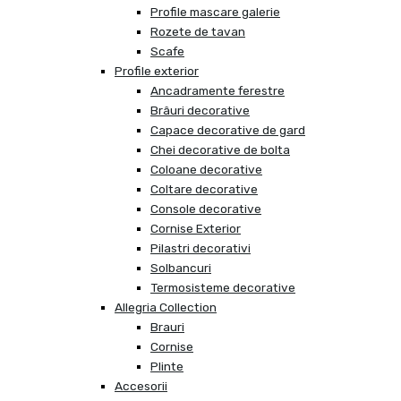
Profile mascare galerie
Rozete de tavan
Scafe
Profile exterior
Ancadramente ferestre
Brâuri decorative
Capace decorative de gard
Chei decorative de bolta
Coloane decorative
Coltare decorative
Console decorative
Cornise Exterior
Pilastri decorativi
Solbancuri
Termosisteme decorative
Allegria Collection
Brauri
Cornise
Plinte
Accesorii