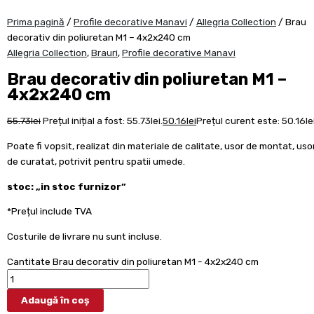
Prima pagină
/
Profile decorative Manavi
/
Allegria Collection
/ Brau
decorativ din poliuretan M1 – 4x2x240 cm
Allegria Collection
,
Brauri
,
Profile decorative Manavi
Brau decorativ din poliuretan M1 –
4x2x240 cm
55.73
lei
Prețul inițial a fost: 55.73lei.
50.16
lei
Prețul curent este: 50.16lei
Poate fi vopsit, realizat din materiale de calitate, usor de montat, uso
de curatat, potrivit pentru spatii umede.
stoc: „in stoc furnizor”
*Prețul include TVA
Costurile de livrare nu sunt incluse.
Cantitate Brau decorativ din poliuretan M1 - 4x2x240 cm
Adaugă în coș