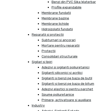
Benzi din PVC Sika Waterbar
Profile expandabile
Membrane fundatii
Membrane bazine
Membrane lichide
Hidroizolatii fundatii
Reparatii si protectii
Subturnari si ancorari
Mortare pentru reparatii
Protectii
Consolidari structurale
Sigilari si lipiri
Adezivi si sigilanti poliuretanici
Sigilanti siliconici si acrilici
Sigilanti si benzi pe baza de butil
Sigilanti si benzi pe baza de bitum
Adezivi elastici si pentru parchet
Spume poliuretanice
Primere, activatoare si auxiliare
Industry
Adezivi, Sigilanti Fatade