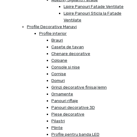
Lipire Panouri Fatade Ventilate
Lipire Panouri Sticla la Fatade
Ventilate
Profile Decorative Manavi
Profile interior
Brauri
Casete de tavan
Chenare decorative
Coloane
Console si nise
Cornise
Domuri
Grinzi decorative finisaj lemn
Ornamente
Panouri riflaje
Panouri decorative 3D
Piese decorative
Pilastri
Plinte
Profile pentru banda LED