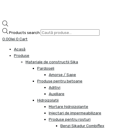
Products search
0.00
lei
0
Cart
Acasă
Produse
Materiale de constructii Sika
Pardoseli
Amorse / Sape
Produse pentru betoane
Aditivi
Auxiliare
Hidroizolatii
Mortare hidroizolante
Injectari de impermeabilizare
Produse pentru rosturi
Benzi Sikadur Combiflex