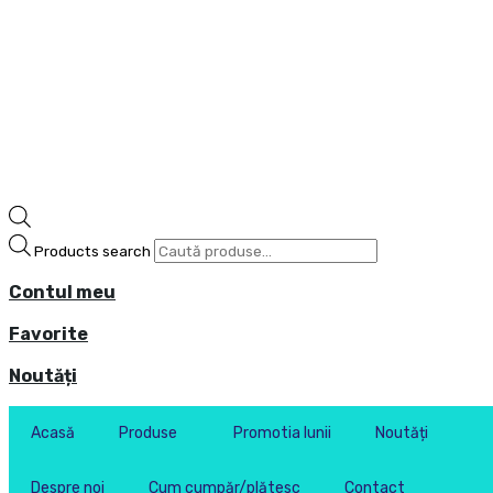
Products search
Contul meu
Favorite
Noutăți
Acasă
Produse
Promotia lunii
Noutăți
Despre noi
Cum cumpăr/plătesc
Contact