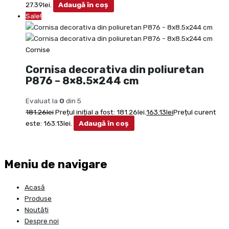
27.39lei.
Adaugă în coș
Sale!
Cornise
Cornisa decorativa din poliuretan
P876 – 8×8.5×244 cm
Evaluat la
0
din 5
181.26
lei
Prețul inițial a fost: 181.26lei.
163.13
lei
Prețul curent
este: 163.13lei.
Adaugă în coș
Meniu de navigare
Acasă
Produse
Noutăți
Despre noi