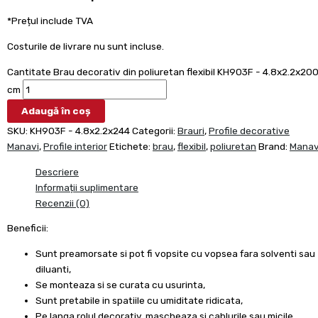
*Prețul include TVA
Costurile de livrare nu sunt incluse.
Cantitate Brau decorativ din poliuretan flexibil KH903F - 4.8x2.2x20
cm
Adaugă în coș
SKU:
KH903F - 4.8x2.2x244
Categorii:
Brauri
,
Profile decorative
Manavi
,
Profile interior
Etichete:
brau
,
flexibil
,
poliuretan
Brand:
Manav
Descriere
Informații suplimentare
Recenzii (0)
Beneficii:
Sunt preamorsate si pot fi vopsite cu vopsea fara solventi sau
diluanti,
Se monteaza si se curata cu usurinta,
Sunt pretabile in spatiile cu umiditate ridicata,
Pe langa rolul decorativ, mascheaza si cablurile sau micile