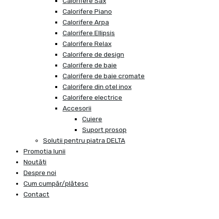
Calorifere Sax
Calorifere Piano
Calorifere Arpa
Calorifere Ellipsis
Calorifere Relax
Calorifere de design
Calorifere de baie
Calorifere de baie cromate
Calorifere din otel inox
Calorifere electrice
Accesorii
Cuiere
Suport prosop
Solutii pentru piatra DELTA
Promotia lunii
Noutăți
Despre noi
Cum cumpăr/plătesc
Contact