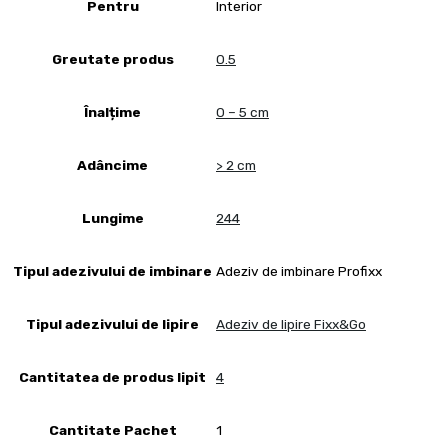
Pentru
Interior
Greutate produs
0.5
Înalțime
0 – 5 cm
Adâncime
> 2 cm
Lungime
244
Tipul adezivului de imbinare
Adeziv de imbinare Profixx
Tipul adezivului de lipire
Adeziv de lipire Fixx&Go
Cantitatea de produs lipit
4
Cantitate Pachet
1