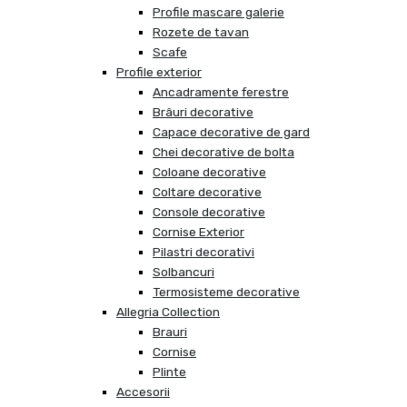
Profile mascare galerie
Rozete de tavan
Scafe
Profile exterior
Ancadramente ferestre
Brâuri decorative
Capace decorative de gard
Chei decorative de bolta
Coloane decorative
Coltare decorative
Console decorative
Cornise Exterior
Pilastri decorativi
Solbancuri
Termosisteme decorative
Allegria Collection
Brauri
Cornise
Plinte
Accesorii