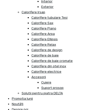
Interior
Exterior
Calorifere Irsap
Calorifere tubulare Tesi
Calorifere Sax
Calorifere Piano
Calorifere Arpa
Calorifere Ellipsis
Calorifere Relax
Calorifere de design
Calorifere de baie
Calorifere de baie cromate
Calorifere din otel inox
Calorifere electrice
Accesorii
Cuiere
Suport prosop
Solutii pentru piatra DELTA
Promotia lunii
Noutăți
Despre noi