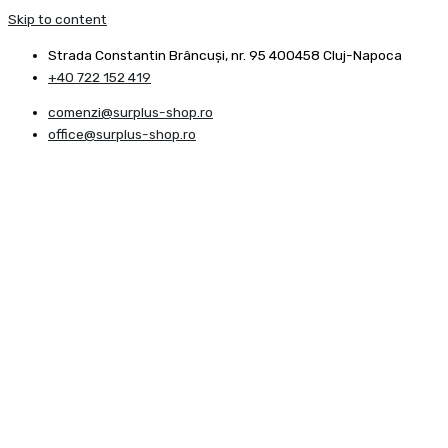
Skip to content
Strada Constantin Brâncuşi, nr. 95 400458 Cluj-Napoca
+40 722 152 419
comenzi@surplus-shop.ro
office@surplus-shop.ro