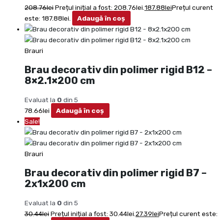
208.76
lei
Prețul inițial a fost: 208.76lei.
187.88
lei
Prețul curent
este: 187.88lei.
Adaugă în coș
Brauri
Brau decorativ din polimer rigid B12 –
8×2.1×200 cm
Evaluat la
0
din 5
78.66
lei
Adaugă în coș
Sale!
Brauri
Brau decorativ din polimer rigid B7 –
2x1x200 cm
Evaluat la
0
din 5
30.44
lei
Prețul inițial a fost: 30.44lei.
27.39
lei
Prețul curent este: