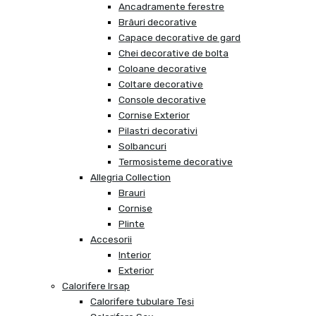
Ancadramente ferestre
Brâuri decorative
Capace decorative de gard
Chei decorative de bolta
Coloane decorative
Coltare decorative
Console decorative
Cornise Exterior
Pilastri decorativi
Solbancuri
Termosisteme decorative
Allegria Collection
Brauri
Cornise
Plinte
Accesorii
Interior
Exterior
Calorifere Irsap
Calorifere tubulare Tesi