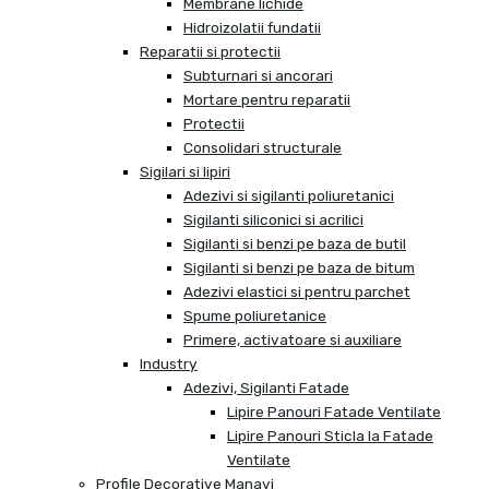
Membrane lichide
Hidroizolatii fundatii
Reparatii si protectii
Subturnari si ancorari
Mortare pentru reparatii
Protectii
Consolidari structurale
Sigilari si lipiri
Adezivi si sigilanti poliuretanici
Sigilanti siliconici si acrilici
Sigilanti si benzi pe baza de butil
Sigilanti si benzi pe baza de bitum
Adezivi elastici si pentru parchet
Spume poliuretanice
Primere, activatoare si auxiliare
Industry
Adezivi, Sigilanti Fatade
Lipire Panouri Fatade Ventilate
Lipire Panouri Sticla la Fatade
Ventilate
Profile Decorative Manavi