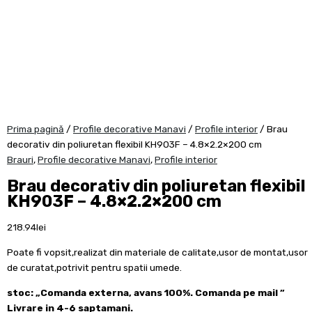
Prima pagină
/
Profile decorative Manavi
/
Profile interior
/ Brau
decorativ din poliuretan flexibil KH903F – 4.8×2.2×200 cm
Brauri
,
Profile decorative Manavi
,
Profile interior
Brau decorativ din poliuretan flexibil
KH903F – 4.8×2.2×200 cm
218.94
lei
Poate fi vopsit,realizat din materiale de calitate,usor de montat,usor
de curatat,potrivit pentru spatii umede.
stoc: „Comanda externa, avans 100%. Comanda pe mail ”
Livrare in 4-6 saptamani.