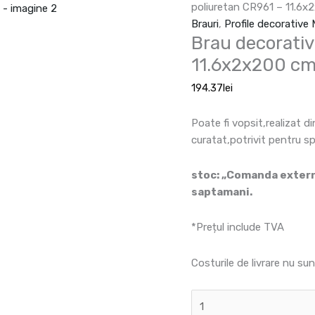
poliuretan CR961 – 11.6
Brauri
,
Profile decorative
Brau decorativ
11.6x2x200 c
194.37
lei
Poate fi vopsit,realizat d
curatat,potrivit pentru s
stoc: „Comanda externa
saptamani.
*Prețul include TVA
Costurile de livrare nu sun