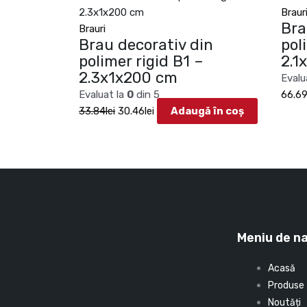
33.84lei.
Braur
Bra
Brauri
Brau decorativ din
pol
polimer rigid B1 –
2.1
2.3x1x200 cm
Evalu
Evaluat la
0
din 5
66.6
33.84
lei
30.46
lei
Adaugă în coș
Meniu de n
Acasă
Produse
Noutăți