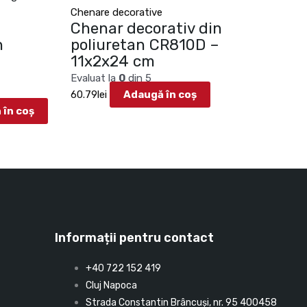
Chenare decorative
Chenar decorativ din
n
poliuretan CR810D –
11x2x24 cm
Evaluat la
0
din 5
60.79
lei
Adaugă în coș
 în coș
Informații pentru contact
+40 722 152 419
Cluj Napoca
Strada Constantin Brâncuşi, nr. 95 400458