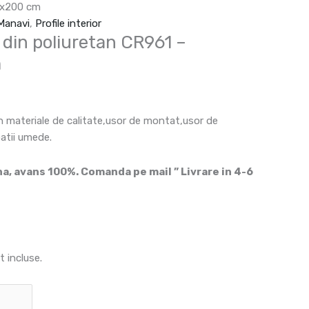
x2x200 cm
 Manavi
,
Profile interior
 din poliuretan CR961 –
m
in materiale de calitate,usor de montat,usor de
patii umede.
, avans 100%. Comanda pe mail ” Livrare in 4-6
t incluse.