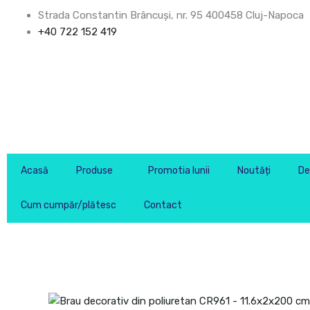
Skip
Strada Constantin Brâncuşi, nr. 95 400458 Cluj-Napoca
to
+40 722 152 419
content
Acasă
Produse
Promotia lunii
Noutăți
De
Cum cumpăr/plătesc
Contact