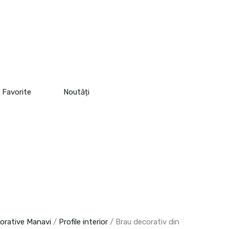
Favorite
Noutăți
corative Manavi
/
Profile interior
/ Brau decorativ din