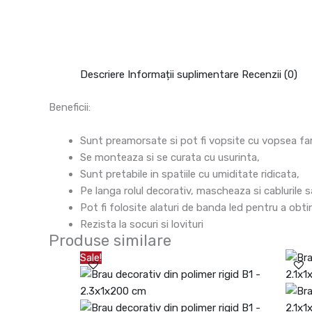
Descriere
Informații suplimentare
Recenzii (0)
Beneficii:
Sunt preamorsate si pot fi vopsite cu vopsea fara
Se monteaza si se curata cu usurinta,
Sunt pretabile in spatiile cu umiditate ridicata,
Pe langa rolul decorativ, mascheaza si cablurile s
Pot fi folosite alaturi de banda led pentru a obt
Rezista la socuri si lovituri
Produse similare
Prețul
Prețul
Sale!
inițial
curent
a
este:
fost:
30.46lei.