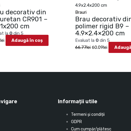
66.77lei.
i
u decorativ din
Brauri
iuretan CR901 –
Brau decorativ di
x1x200 cm
polimer rigid B9 –
4.9×2.4×200 cm
at la
0
din 5
9
lei
Adaugă în coș
Evaluat la
0
din 5
66.77
lei
60.09
lei
Adaugă
avigare
Informații utile
Termeni și condiții
GDPR
Cum cumpăr/plătesc