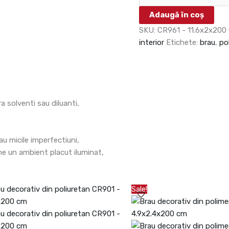
Adaugă în coș
SKU:
CR961 - 11.6x2x200
interior
Etichete:
brau
,
po
 solventi sau diluanti,
au micile imperfectiuni,
ine un ambient placut iluminat,
Prețul
Prețul
Sale!
inițial
curent
a
este:
fost:
60.09lei.