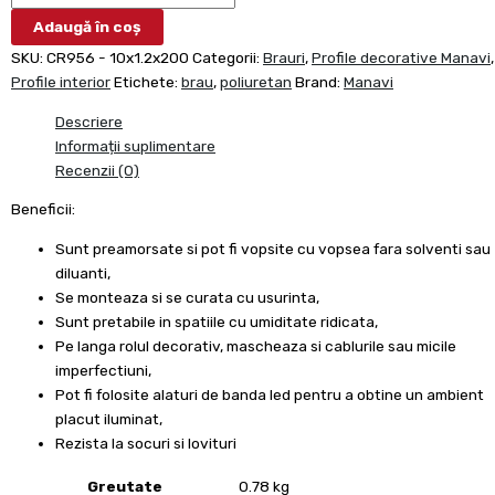
Adaugă în coș
SKU:
CR956 - 10x1.2x200
Categorii:
Brauri
,
Profile decorative Manavi
,
Profile interior
Etichete:
brau
,
poliuretan
Brand:
Manavi
Descriere
Informații suplimentare
Recenzii (0)
Beneficii:
Sunt preamorsate si pot fi vopsite cu vopsea fara solventi sau
diluanti,
Se monteaza si se curata cu usurinta,
Sunt pretabile in spatiile cu umiditate ridicata,
Pe langa rolul decorativ, mascheaza si cablurile sau micile
imperfectiuni,
Pot fi folosite alaturi de banda led pentru a obtine un ambient
placut iluminat,
Rezista la socuri si lovituri
Greutate
0.78 kg