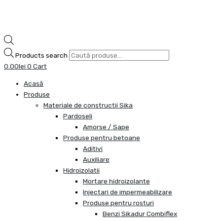
Products search
0.00
lei
0
Cart
Acasă
Produse
Materiale de constructii Sika
Pardoseli
Amorse / Sape
Produse pentru betoane
Aditivi
Auxiliare
Hidroizolatii
Mortare hidroizolante
Injectari de impermeabilizare
Produse pentru rosturi
Benzi Sikadur Combiflex