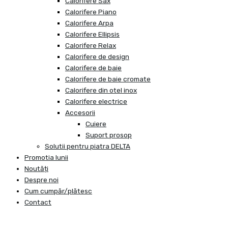
Calorifere Sax
Calorifere Piano
Calorifere Arpa
Calorifere Ellipsis
Calorifere Relax
Calorifere de design
Calorifere de baie
Calorifere de baie cromate
Calorifere din otel inox
Calorifere electrice
Accesorii
Cuiere
Suport prosop
Solutii pentru piatra DELTA
Promotia lunii
Noutăți
Despre noi
Cum cumpăr/plătesc
Contact