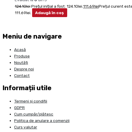
124.10
lei
Prețul inițial a fost: 124.10lei.
111.69
lei
Prețul curent este
111.69lei.
Adaugă în coș
Meniu de navigare
Acasă
Produse
Noutăți
Despre noi
Contact
Informații utile
Termeni și condiții
GDPR
Cum cumpăr/plătesc
Politica de anulare a comenzii
Curs valutar