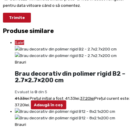
pentru data viitoare când o să comentez.
Produse similare
Sale!
Brauri
Brau decorativ din polimer rigid B2 –
2.7×2.7×200 cm
Evaluat la
0
din 5
41.33
lei
Prețul inițial a fost: 41.33lei.
37.20
lei
Prețul curent este:
37.20lei.
Adaugă în coș
Brauri