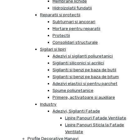
Membrane lichide
Hidroizolatii fundatii
Reparatii si protectii
Subturnari si ancorari
Mortare pentru reparatii
Protectii
Consolidari structurale
Sigilari si lipiri
Adezivi si sigilanti poliuretanici
Sigilanti siliconici si acrilici
Sigilanti si benzi pe baza de butil
Sigilanti si benzi pe baza de bitum
Adezivi elastici si pentru parchet
Spume poliuretanice
Primere, activatoare si auxiliare
Industry
Adezivi, Sigilanti Fatade
Lipire Panouri Fatade Ventilate
Lipire Panouri Sticla la Fatade
Ventilate
Profile Decorative Manavi