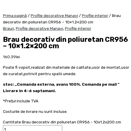
Prima pagină
/
Profile decorative Manavi
/
Profile interior
/ Brau
decorativ din poliuretan CR956 – 10×1.2×200 cm
Brauri
,
Profile decorative Manavi
,
Profile interior
Brau decorativ din poliuretan CR956
– 10×1.2×200 cm
160.39
lei
Poate fi vopsit,realizat din materiale de calitate,usor de montat,usor
de curatat,potrivit pentru spatii umede.
stoc: „Comanda externa, avans 100%. Comanda pe mail ”
Livrare in 4-6 saptamani.
*Prețul include TVA
Costurile de livrare nu sunt incluse.
Cantitate Brau decorativ din poliuretan CR956 - 10x1.2x200 cm