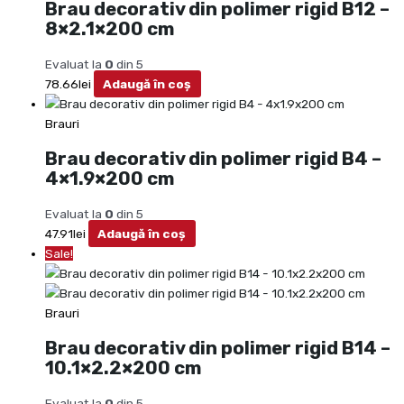
Brau decorativ din polimer rigid B12 –
8×2.1×200 cm
Evaluat la
0
din 5
78.66
lei
Adaugă în coș
Brauri
Brau decorativ din polimer rigid B4 –
4×1.9×200 cm
Evaluat la
0
din 5
47.91
lei
Adaugă în coș
Sale!
Brauri
Brau decorativ din polimer rigid B14 –
10.1×2.2×200 cm
Evaluat la
0
din 5