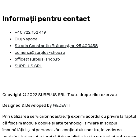
Informații pentru contact
+40 722 152 419
Cluj Napoca
Strada Constantin Brâncuşi, nr. 95 400458
comenzi@surplus-shop.ro
office@surplus-shop.ro
SURPLUS SRL
Copyright © 2022 SURPLUS SRL. Toate drepturile rezervate!
Designed & Developed by
WEDEV IT
Prin utilizarea serviciilor noastre, îți exprimi acordul cu privire la faptul
că folosim module cookie și alte tehnologii similare în scopul
îmbunătățirii și al personalizării conținutului nostru, în vederea
analizării traficului, a furnizării de publicitate și a protecției anti-spam