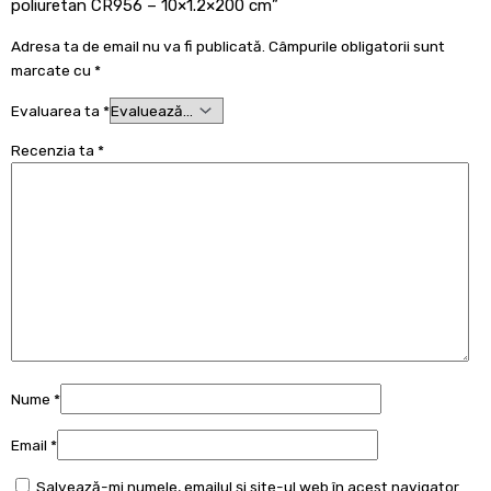
poliuretan CR956 – 10×1.2×200 cm”
Adresa ta de email nu va fi publicată.
Câmpurile obligatorii sunt
marcate cu
*
Evaluarea ta
*
Recenzia ta
*
Nume
*
Email
*
Salvează-mi numele, emailul și site-ul web în acest navigator