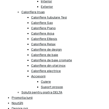
Interior
Exterior
Calorifere Irsap
Calorifere tubulare Tesi
Calorifere Sax
Calorifere Piano
Calorifere Arpa
Calorifere Ellipsis
Calorifere Relax
Calorifere de design
Calorifere de baie
Calorifere de baie cromate
Calorifere din otel inox
Calorifere electrice
Accesorii
Cuiere
Suport prosop
Solutii pentru piatra DELTA
Promotia lunii
Noutăți
Despre noi