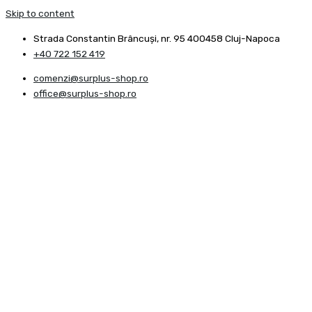
Skip to content
Strada Constantin Brâncuşi, nr. 95 400458 Cluj-Napoca
+40 722 152 419
comenzi@surplus-shop.ro
office@surplus-shop.ro