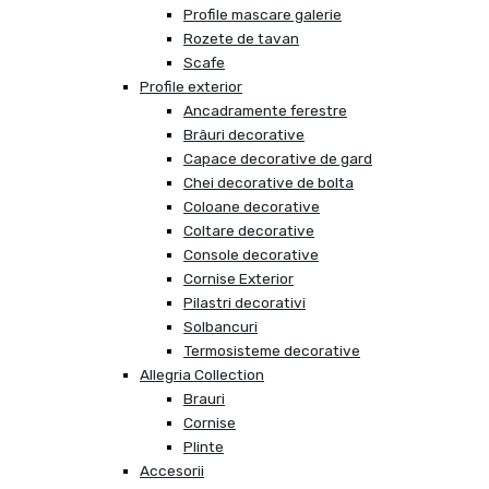
Profile mascare galerie
Rozete de tavan
Scafe
Profile exterior
Ancadramente ferestre
Brâuri decorative
Capace decorative de gard
Chei decorative de bolta
Coloane decorative
Coltare decorative
Console decorative
Cornise Exterior
Pilastri decorativi
Solbancuri
Termosisteme decorative
Allegria Collection
Brauri
Cornise
Plinte
Accesorii