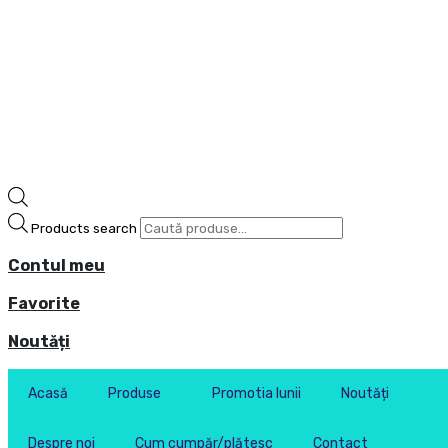
Products search
Contul meu
Favorite
Noutăți
Acasă
Produse
Promotia lunii
Noutăți
Despre noi
Cum cumpăr/plătesc
Contact