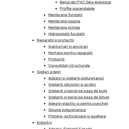
Benzi din PVC Sika Waterbar
Profile expandabile
Membrane fundatii
Membrane bazine
Membrane lichide
Hidroizolatii fundatii
Reparatii si protectii
Subturnari si ancorari
Mortare pentru reparatii
Protectii
Consolidari structurale
Sigilari si lipiri
Adezivi si sigilanti poliuretanici
Sigilanti siliconici si acrilici
Sigilanti si benzi pe baza de butil
Sigilanti si benzi pe baza de bitum
Adezivi elastici si pentru parchet
Spume poliuretanice
Primere, activatoare si auxiliare
Industry
Adezivi, Sigilanti Fatade