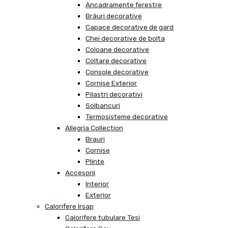
Ancadramente ferestre
Brâuri decorative
Capace decorative de gard
Chei decorative de bolta
Coloane decorative
Coltare decorative
Console decorative
Cornise Exterior
Pilastri decorativi
Solbancuri
Termosisteme decorative
Allegria Collection
Brauri
Cornise
Plinte
Accesorii
Interior
Exterior
Calorifere Irsap
Calorifere tubulare Tesi