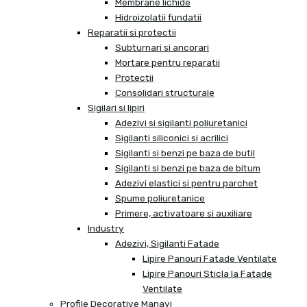
Membrane lichide
Hidroizolatii fundatii
Reparatii si protectii
Subturnari si ancorari
Mortare pentru reparatii
Protectii
Consolidari structurale
Sigilari si lipiri
Adezivi si sigilanti poliuretanici
Sigilanti siliconici si acrilici
Sigilanti si benzi pe baza de butil
Sigilanti si benzi pe baza de bitum
Adezivi elastici si pentru parchet
Spume poliuretanice
Primere, activatoare si auxiliare
Industry
Adezivi, Sigilanti Fatade
Lipire Panouri Fatade Ventilate
Lipire Panouri Sticla la Fatade
Ventilate
Profile Decorative Manavi