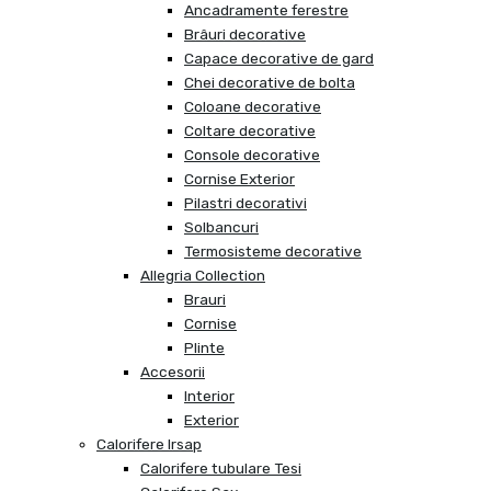
Ancadramente ferestre
Brâuri decorative
Capace decorative de gard
Chei decorative de bolta
Coloane decorative
Coltare decorative
Console decorative
Cornise Exterior
Pilastri decorativi
Solbancuri
Termosisteme decorative
Allegria Collection
Brauri
Cornise
Plinte
Accesorii
Interior
Exterior
Calorifere Irsap
Calorifere tubulare Tesi