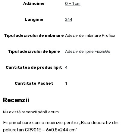
Adâncime
0 – 1 cm
Lungime
244
Tipul adezivului de imbinare
Adeziv de imbinare Profixx
Tipul adezivului de lipire
Adeziv de lipire Fixx&Go
Cantitatea de produs lipit
4
Cantitate Pachet
1
Recenzii
Nu există recenzii până acum.
Fii primul care scrii o recenzie pentru „Brau decorativ din
poliuretan CR901E – 6×0.8×244 cm”