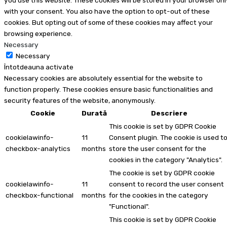
you use this website. These cookies will be stored in your browser onl
with your consent. You also have the option to opt-out of these
cookies. But opting out of some of these cookies may affect your
browsing experience.
Necessary
Necessary
Întotdeauna activate
Necessary cookies are absolutely essential for the website to
function properly. These cookies ensure basic functionalities and
security features of the website, anonymously.
Cookie
Durată
Descriere
This cookie is set by GDPR Cookie
cookielawinfo-
11
Consent plugin. The cookie is used t
checkbox-analytics
months
store the user consent for the
cookies in the category "Analytics".
The cookie is set by GDPR cookie
cookielawinfo-
11
consent to record the user consent
checkbox-functional
months
for the cookies in the category
"Functional".
This cookie is set by GDPR Cookie