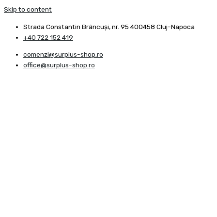
Skip to content
Strada Constantin Brâncuşi, nr. 95 400458 Cluj-Napoca
+40 722 152 419
comenzi@surplus-shop.ro
office@surplus-shop.ro