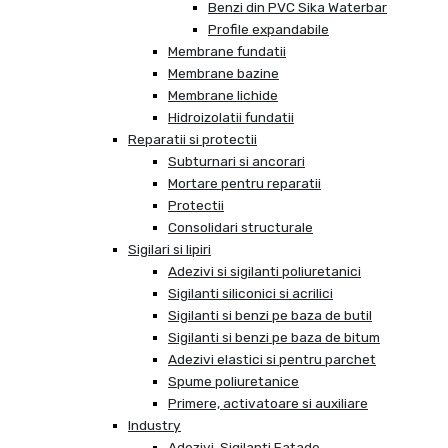
Benzi din PVC Sika Waterbar
Profile expandabile
Membrane fundatii
Membrane bazine
Membrane lichide
Hidroizolatii fundatii
Reparatii si protectii
Subturnari si ancorari
Mortare pentru reparatii
Protectii
Consolidari structurale
Sigilari si lipiri
Adezivi si sigilanti poliuretanici
Sigilanti siliconici si acrilici
Sigilanti si benzi pe baza de butil
Sigilanti si benzi pe baza de bitum
Adezivi elastici si pentru parchet
Spume poliuretanice
Primere, activatoare si auxiliare
Industry
Adezivi, Sigilanti Fatade