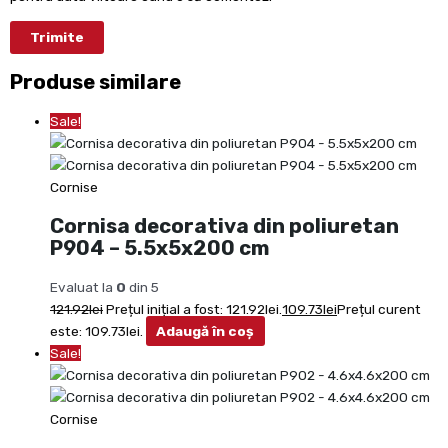
Produse similare
Sale!
Cornise
Cornisa decorativa din poliuretan
P904 – 5.5x5x200 cm
Evaluat la
0
din 5
121.92
lei
Prețul inițial a fost: 121.92lei.
109.73
lei
Prețul curent
este: 109.73lei.
Adaugă în coș
Sale!
Cornise