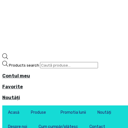
Products search
Contul meu
Favorite
Noutăți
Acasă
Produse
Promotia lunii
Noutăți
Despre noi
Cum cumpăr/plătesc
Contact