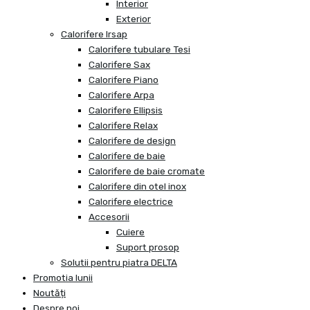
Interior
Exterior
Calorifere Irsap
Calorifere tubulare Tesi
Calorifere Sax
Calorifere Piano
Calorifere Arpa
Calorifere Ellipsis
Calorifere Relax
Calorifere de design
Calorifere de baie
Calorifere de baie cromate
Calorifere din otel inox
Calorifere electrice
Accesorii
Cuiere
Suport prosop
Solutii pentru piatra DELTA
Promotia lunii
Noutăți
Despre noi