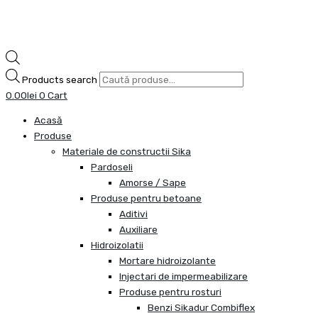
Products search
0.00
lei
0
Cart
Acasă
Produse
Materiale de constructii Sika
Pardoseli
Amorse / Sape
Produse pentru betoane
Aditivi
Auxiliare
Hidroizolatii
Mortare hidroizolante
Injectari de impermeabilizare
Produse pentru rosturi
Benzi Sikadur Combiflex