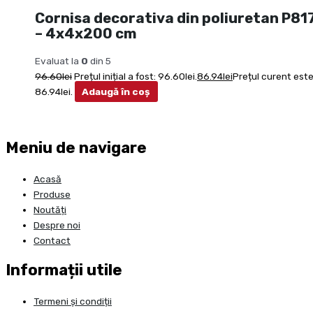
Cornisa decorativa din poliuretan P81
– 4x4x200 cm
Evaluat la
0
din 5
96.60
lei
Prețul inițial a fost: 96.60lei.
86.94
lei
Prețul curent este
86.94lei.
Adaugă în coș
Meniu de navigare
Acasă
Produse
Noutăți
Despre noi
Contact
Informații utile
Termeni și condiții