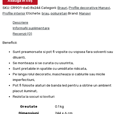
Adaugă în coș
SKU:
CR901-6x0.8x244
Categorii:
Brauri
,
Profile decorative Manavi
,
Profile interior
Etichete:
brau
,
poliuretan
Brand:
Manavi
Descriere
Informații suplimentare
Recenzii (0)
Beneficii:
Sunt preamorsate si pot fi vopsite cu vopsea fara solventi sau
diluanti,
Se monteaza si se curata cu usurinta,
Sunt pretabile in spatiile cu umiditate ridicata,
Pe langa rolul decorativ, mascheaza si cablurile sau micile
imperfectiuni,
Pot fi folosite alaturi de banda led pentru a obtine un ambient
placut iluminat,
Rezista la socuri si lovituri
Greutate
0.1 kg
Dimensiuni
244 × 6 cm