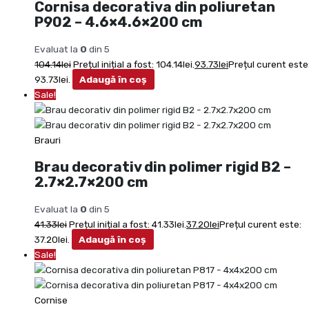
Cornisa decorativa din poliuretan
P902 – 4.6×4.6×200 cm
Evaluat la
0
din 5
104.14
lei
Prețul inițial a fost: 104.14lei.
93.73
lei
Prețul curent este
93.73lei.
Adaugă în coș
Sale!
Brauri
Brau decorativ din polimer rigid B2 –
2.7×2.7×200 cm
Evaluat la
0
din 5
41.33
lei
Prețul inițial a fost: 41.33lei.
37.20
lei
Prețul curent este:
37.20lei.
Adaugă în coș
Sale!
Cornise