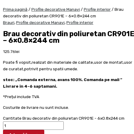
Prima pagină
/
Profile decorative Manavi
/
Profile interior
/ Brau
decorativ din poliuretan CR901E – 6×0.8×244 cm
Brauri
,
Profile decorative Manavi
,
Profile interior
Brau decorativ din poliuretan CR901
– 6×0.8×244 cm
125.76
lei
Poate fi vopsit,realizat din materiale de calitate,usor de montat,usor
de curatat,potrivit pentru spatii umede.
stoc: „Comanda externa, avans 100%. Comanda pe mail ”
Livrare in 4-6 saptamani.
*Prețul include TVA
Costurile de livrare nu sunt incluse.
Cantitate Brau decorativ din poliuretan CR901E - 6x0.8x244 cm