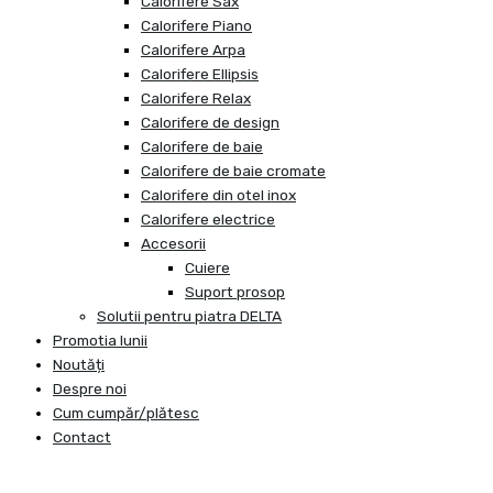
Calorifere Sax
Calorifere Piano
Calorifere Arpa
Calorifere Ellipsis
Calorifere Relax
Calorifere de design
Calorifere de baie
Calorifere de baie cromate
Calorifere din otel inox
Calorifere electrice
Accesorii
Cuiere
Suport prosop
Solutii pentru piatra DELTA
Promotia lunii
Noutăți
Despre noi
Cum cumpăr/plătesc
Contact