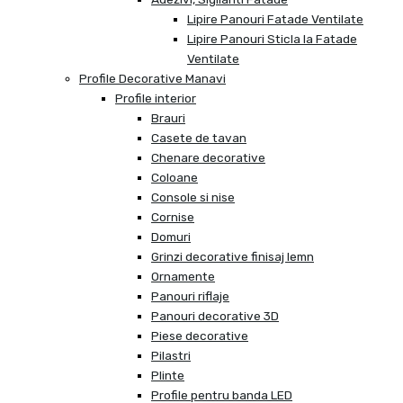
Lipire Panouri Fatade Ventilate
Lipire Panouri Sticla la Fatade
Ventilate
Profile Decorative Manavi
Profile interior
Brauri
Casete de tavan
Chenare decorative
Coloane
Console si nise
Cornise
Domuri
Grinzi decorative finisaj lemn
Ornamente
Panouri riflaje
Panouri decorative 3D
Piese decorative
Pilastri
Plinte
Profile pentru banda LED