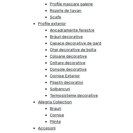
Profile mascare galerie
Rozete de tavan
Scafe
Profile exterior
Ancadramente ferestre
Brâuri decorative
Capace decorative de gard
Chei decorative de bolta
Coloane decorative
Coltare decorative
Console decorative
Cornise Exterior
Pilastri decorativi
Solbancuri
Termosisteme decorative
Allegria Collection
Brauri
Cornise
Plinte
Accesorii