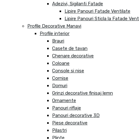
Adezivi, Sigilanti Fatade
Lipire Panouri Fatade Ventilate
Lipire Panouri Sticla la Fatade Vent
Profile Decorative Manavi
Profile interior
Brauri
Casete de tavan
Chenare decorative
Coloane
Console si nise
Cornise
Domuri
Grinzi decorative finisaj lemn
Ornamente
Panouri riflaje
Panouri decorative 3D
Piese decorative
Pilastri
Plinte