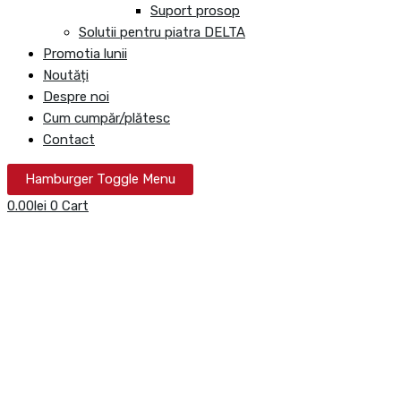
Suport prosop
Solutii pentru piatra DELTA
Promotia lunii
Noutăți
Despre noi
Cum cumpăr/plătesc
Contact
Hamburger Toggle Menu
0.00
lei
0
Cart