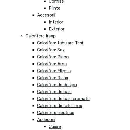
Cornise
Plinte
Accesorii
Interior
Exterior
Calorifere Irsap
Calorifere tubulare Tesi
Calorifere Sax
Calorifere Piano
Calorifere Arpa
Calorifere Ellipsis
Calorifere Relax
Calorifere de design
Calorifere de baie
Calorifere de baie cromate
Calorifere din otel inox
Calorifere electrice
Accesorii
Cuiere