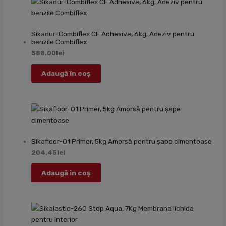
Sikadur-Combiflex CF Adhesive, 6kg, Adeziv pentru
benzile Combiflex
588.00
lei
Adaugă în coș
Sikafloor-01 Primer, 5kg Amorsă pentru șape cimentoase
204.45
lei
Adaugă în coș