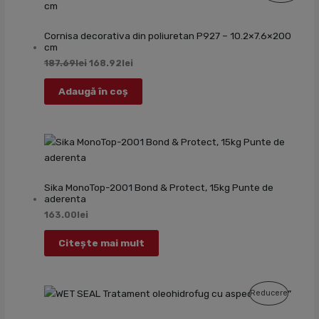
Cu
Cornisa decorativa din poliuretan P927 – 10.2×7.6×200
Redu
cm
187.69
lei
168.92
lei
Adaugă în coș
Sika MonoTop-2001 Bond & Protect, 15kg Punte de
aderenta
163.00
lei
Citește mai mult
Produs
Reducere
Cu