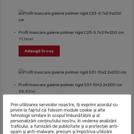
Profil mascare galerie polimer rigid C23-5.7×2.9×200 cm
71.16
lei
Adaugă în coș
Profil mascare galerie polimer rigid S31-10×2.2×200 cm
88.83
lei
Adaugă în coș
Prin utilizarea serviciilor noastre, îți exprimi acordul cu
privire la faptul că folosim module cookie și alte
tehnologii similare în scopul îmbunătățirii și al
personalizării conținutului nostru, în vederea analizării
traficului, a furnizării de publicitate și a protecției anti-
spam și anti-malware, precum și împotriva utilizării