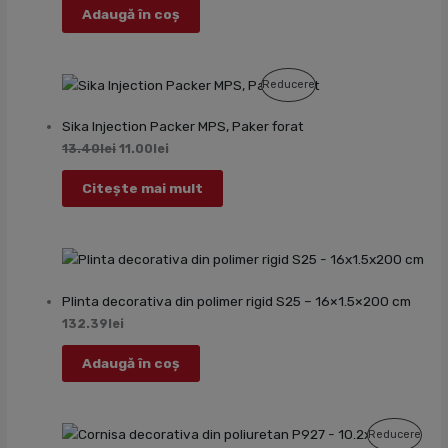
Adaugă în coș
Produs
Reducere
Cu
Sika Injection Packer MPS, Paker forat
Reducere
13.40
lei
11.00
lei
Citește mai mult
Plinta decorativa din polimer rigid S25 – 16×1.5×200 cm
132.39
lei
Adaugă în coș
Prod
Reducere