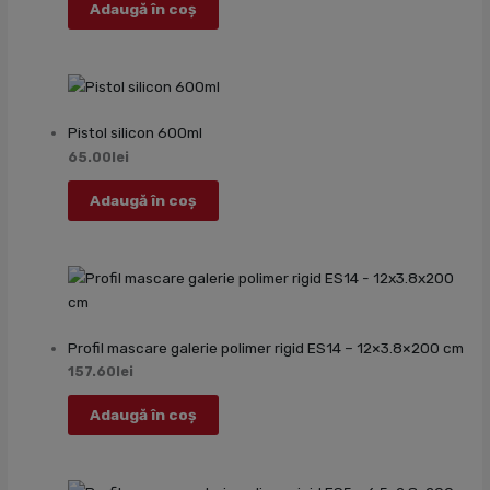
Adaugă în coș
Pistol silicon 600ml
65.00
lei
Adaugă în coș
Profil mascare galerie polimer rigid ES14 – 12×3.8×200 cm
157.60
lei
Adaugă în coș