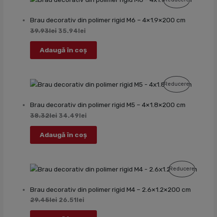
Cu
Brau decorativ din polimer rigid M6 – 4×1.9×200 cm
Reducere
39.93
lei
35.94
lei
Adaugă în coș
Produs
Reducere
Cu
Brau decorativ din polimer rigid M5 – 4×1.8×200 cm
Reducere
38.32
lei
34.49
lei
Adaugă în coș
Produs
Reducere
Cu
Brau decorativ din polimer rigid M4 – 2.6×1.2×200 cm
Reducer
29.45
lei
26.51
lei