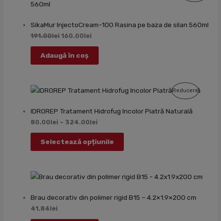
Cu
SikaMur InjectoCream-100 Rasina pe baza de silan 560ml
Redu
191.00
lei
160.00
lei
Adaugă în coș
Produs
Reducere
Cu
IDROREP Tratament Hidrofug Incolor Piatră Naturală
Reducer
80.00
lei
–
324.00
lei
Selectează opțiunile
Brau decorativ din polimer rigid B15 – 4.2×1.9×200 cm
41.84
lei