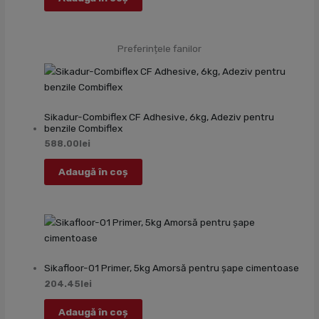
Preferințele fanilor
Sikadur-Combiflex CF Adhesive, 6kg, Adeziv pentru
benzile Combiflex
588.00
lei
Adaugă în coș
Sikafloor-01 Primer, 5kg Amorsă pentru șape cimentoase
204.45
lei
Adaugă în coș