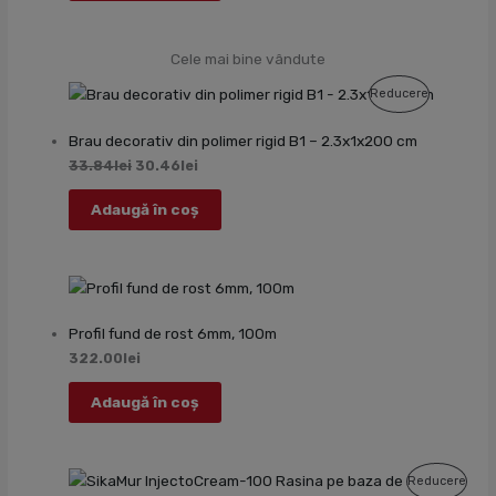
Cele mai bine vândute
Produs
Reducere
Cu
Brau decorativ din polimer rigid B1 – 2.3x1x200 cm
Reducere
33.84
lei
30.46
lei
Adaugă în coș
Profil fund de rost 6mm, 100m
322.00
lei
Adaugă în coș
Prod
Reducere