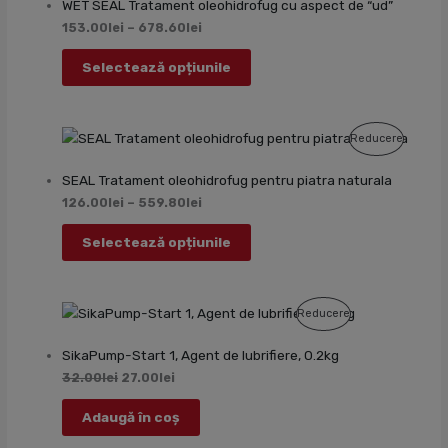
WET SEAL Tratament oleohidrofug cu aspect de “ud”
Reduce
153.00
lei
–
678.60
lei
Selectează opțiunile
Produs
Reducere
Cu
SEAL Tratament oleohidrofug pentru piatra naturala
Reducer
126.00
lei
–
559.80
lei
Selectează opțiunile
Produs
Reducere
Cu
SikaPump-Start 1, Agent de lubrifiere, 0.2kg
Reducere
32.00
lei
27.00
lei
Adaugă în coș