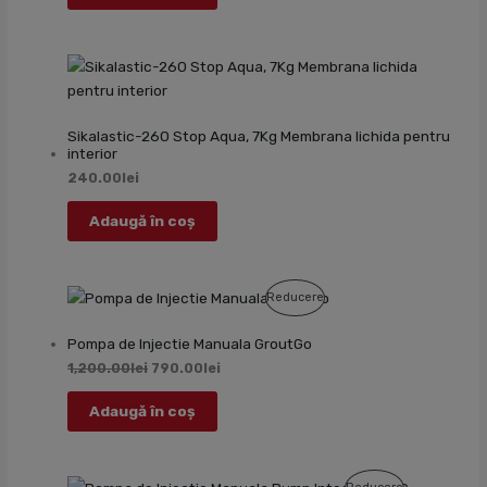
Sikalastic-260 Stop Aqua, 7Kg Membrana lichida pentru
interior
240.00
lei
Adaugă în coș
Produs
Reducere
Cu
Pompa de Injectie Manuala GroutGo
Reducere
1,200.00
lei
790.00
lei
Adaugă în coș
Produs