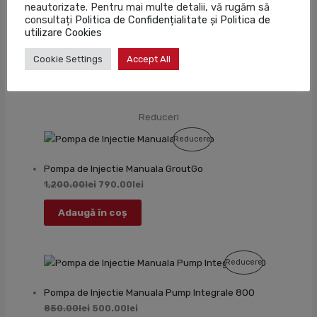
neautorizate. Pentru mai multe detalii, vă rugăm să
consultați
Politica de Confidențialitate și Politica de
Profil mascare galerie polimer rigid C17 – 9.3×9.5×200 cm
utilizare Cookies
152.42
lei
Cookie Settings
Accept All
Adaugă în coș
Reduceri
Produs
Reducere
Cu
Pompa de Injectie Manuala GroutGo
Reducere
1,200.00
lei
790.00
lei
Adaugă în coș
Produs
Reducere
Cu
Pompa de Injectie Manuala Pump Integrale 800
Reducere
850.00
lei
500.00
lei