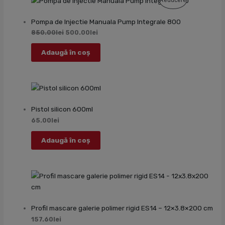
Reducere
Cu
Pompa de Injectie Manuala Pump Integrale 800
Reducere
850.00
lei
500.00
lei
Adaugă în coș
Pistol silicon 600ml
65.00
lei
Adaugă în coș
Profil mascare galerie polimer rigid ES14 – 12×3.8×200 cm
157.60
lei