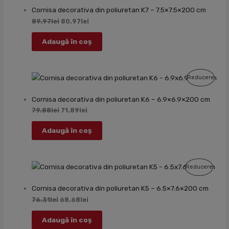
Cu
Cornisa decorativa din poliuretan K7 – 7.5×7.5×200 cm
Reduc
89.97
lei
80.97
lei
Adaugă în coș
Prod
Reducere
Cu
Cornisa decorativa din poliuretan K6 – 6.9×6.9×200 cm
Redu
79.88
lei
71.89
lei
Adaugă în coș
Produ
Reducere
Cu
Cornisa decorativa din poliuretan K5 – 6.5×7.6×200 cm
Reduc
76.31
lei
68.68
lei
Adaugă în coș