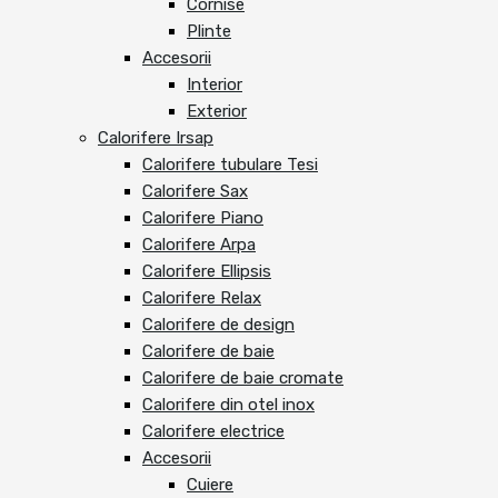
Cornise
Plinte
Accesorii
Interior
Exterior
Calorifere Irsap
Calorifere tubulare Tesi
Calorifere Sax
Calorifere Piano
Calorifere Arpa
Calorifere Ellipsis
Calorifere Relax
Calorifere de design
Calorifere de baie
Calorifere de baie cromate
Calorifere din otel inox
Calorifere electrice
Accesorii
Cuiere