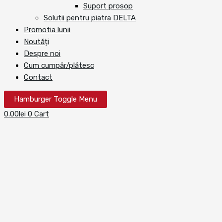
Suport prosop
Solutii pentru piatra DELTA
Promotia lunii
Noutăți
Despre noi
Cum cumpăr/plătesc
Contact
Hamburger Toggle Menu
0.00
lei
0
Cart