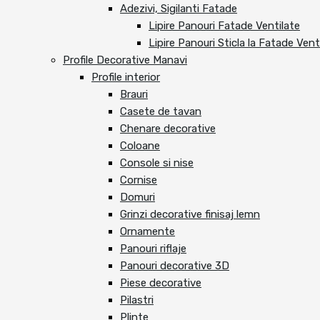
Adezivi, Sigilanti Fatade
Lipire Panouri Fatade Ventilate
Lipire Panouri Sticla la Fatade Vent
Profile Decorative Manavi
Profile interior
Brauri
Casete de tavan
Chenare decorative
Coloane
Console si nise
Cornise
Domuri
Grinzi decorative finisaj lemn
Ornamente
Panouri riflaje
Panouri decorative 3D
Piese decorative
Pilastri
Plinte