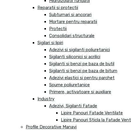
Hidroizolatii fundatii
Reparatii si protectii
Subturnari si ancorari
Mortare pentru reparatii
Protectii
Consolidari structurale
Sigilari si lipiri
Adezivi si sigilanti poliuretanici
Sigilanti siliconici si acrilici
Sigilanti si benzi pe baza de butil
Sigilanti si benzi pe baza de bitum
Adezivi elastici si pentru parchet
Spume poliuretanice
Primere, activatoare si auxiliare
Industry
Adezivi, Sigilanti Fatade
Lipire Panouri Fatade Ventilate
Lipire Panouri Sticla la Fatade Vent
Profile Decorative Manavi