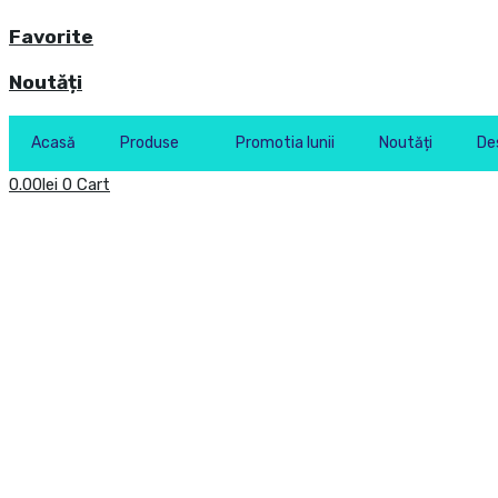
Favorite
Noutăți
Acasă
Produse
Promotia lunii
Noutăți
De
0.00
lei
0
Cart