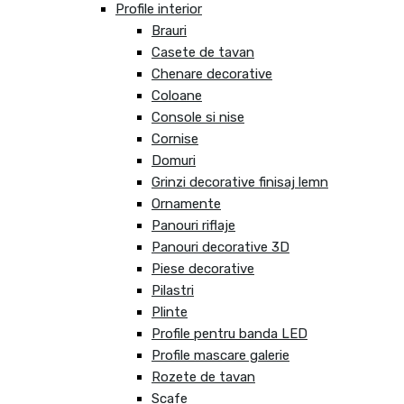
Profile interior
Brauri
Casete de tavan
Chenare decorative
Coloane
Console si nise
Cornise
Domuri
Grinzi decorative finisaj lemn
Ornamente
Panouri riflaje
Panouri decorative 3D
Piese decorative
Pilastri
Plinte
Profile pentru banda LED
Profile mascare galerie
Rozete de tavan
Scafe