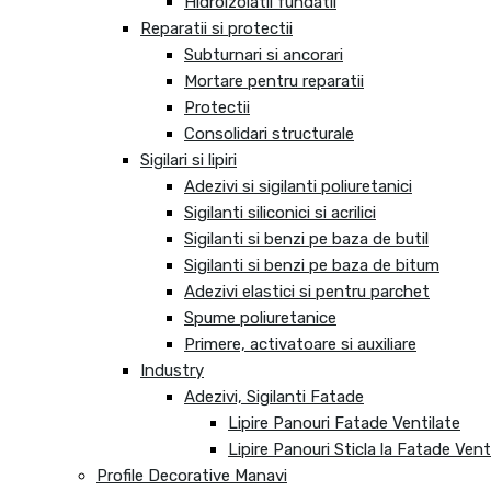
Hidroizolatii fundatii
Reparatii si protectii
Subturnari si ancorari
Mortare pentru reparatii
Protectii
Consolidari structurale
Sigilari si lipiri
Adezivi si sigilanti poliuretanici
Sigilanti siliconici si acrilici
Sigilanti si benzi pe baza de butil
Sigilanti si benzi pe baza de bitum
Adezivi elastici si pentru parchet
Spume poliuretanice
Primere, activatoare si auxiliare
Industry
Adezivi, Sigilanti Fatade
Lipire Panouri Fatade Ventilate
Lipire Panouri Sticla la Fatade Vent
Profile Decorative Manavi