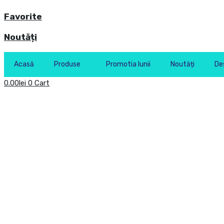
Favorite
Noutăți
Acasă
Produse
Promotia lunii
Noutăți
De
0.00
lei
0
Cart