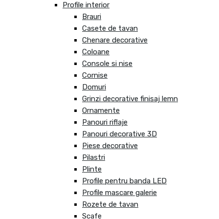
Profile interior
Brauri
Casete de tavan
Chenare decorative
Coloane
Console si nise
Cornise
Domuri
Grinzi decorative finisaj lemn
Ornamente
Panouri riflaje
Panouri decorative 3D
Piese decorative
Pilastri
Plinte
Profile pentru banda LED
Profile mascare galerie
Rozete de tavan
Scafe