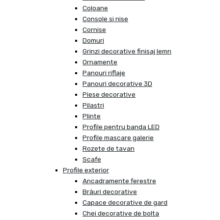
Coloane
Console si nise
Cornise
Domuri
Grinzi decorative finisaj lemn
Ornamente
Panouri riflaje
Panouri decorative 3D
Piese decorative
Pilastri
Plinte
Profile pentru banda LED
Profile mascare galerie
Rozete de tavan
Scafe
Profile exterior
Ancadramente ferestre
Brâuri decorative
Capace decorative de gard
Chei decorative de bolta