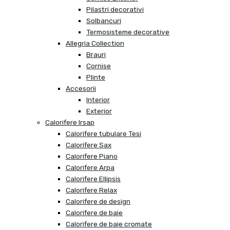
Pilastri decorativi
Solbancuri
Termosisteme decorative
Allegria Collection
Brauri
Cornise
Plinte
Accesorii
Interior
Exterior
Calorifere Irsap
Calorifere tubulare Tesi
Calorifere Sax
Calorifere Piano
Calorifere Arpa
Calorifere Ellipsis
Calorifere Relax
Calorifere de design
Calorifere de baie
Calorifere de baie cromate