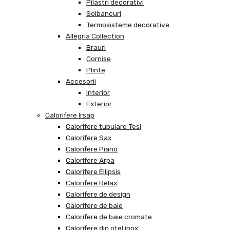
Pilastri decorativi
Solbancuri
Termosisteme decorative
Allegria Collection
Brauri
Cornise
Plinte
Accesorii
Interior
Exterior
Calorifere Irsap
Calorifere tubulare Tesi
Calorifere Sax
Calorifere Piano
Calorifere Arpa
Calorifere Ellipsis
Calorifere Relax
Calorifere de design
Calorifere de baie
Calorifere de baie cromate
Calorifere din otel inox