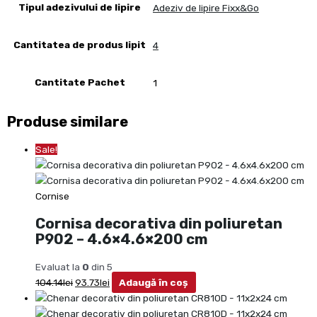
Tipul adezivului de lipire
Adeziv de lipire Fixx&Go
Cantitatea de produs lipit
4
Cantitate Pachet
1
Produse similare
Sale!
Cornise
Cornisa decorativa din poliuretan
P902 – 4.6×4.6×200 cm
Evaluat la
0
din 5
104.14
lei
93.73
lei
Adaugă în coș