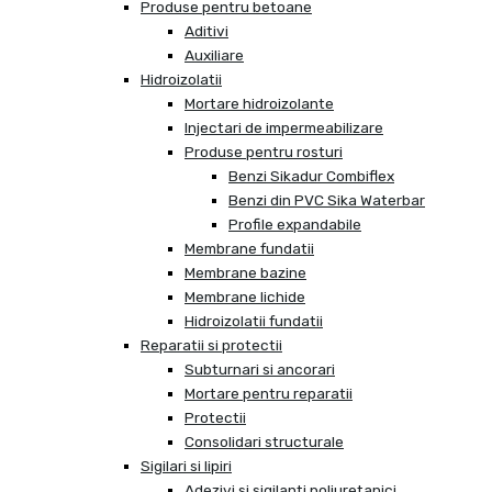
Produse pentru betoane
Aditivi
Auxiliare
Hidroizolatii
Mortare hidroizolante
Injectari de impermeabilizare
Produse pentru rosturi
Benzi Sikadur Combiflex
Benzi din PVC Sika Waterbar
Profile expandabile
Membrane fundatii
Membrane bazine
Membrane lichide
Hidroizolatii fundatii
Reparatii si protectii
Subturnari si ancorari
Mortare pentru reparatii
Protectii
Consolidari structurale
Sigilari si lipiri
Adezivi si sigilanti poliuretanici