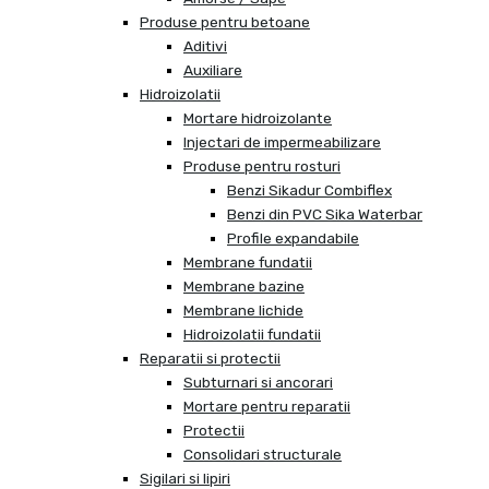
Produse pentru betoane
Aditivi
Auxiliare
Hidroizolatii
Mortare hidroizolante
Injectari de impermeabilizare
Produse pentru rosturi
Benzi Sikadur Combiflex
Benzi din PVC Sika Waterbar
Profile expandabile
Membrane fundatii
Membrane bazine
Membrane lichide
Hidroizolatii fundatii
Reparatii si protectii
Subturnari si ancorari
Mortare pentru reparatii
Protectii
Consolidari structurale
Sigilari si lipiri