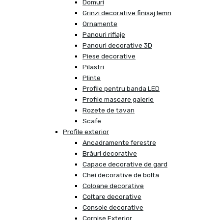
Domuri
Grinzi decorative finisaj lemn
Ornamente
Panouri riflaje
Panouri decorative 3D
Piese decorative
Pilastri
Plinte
Profile pentru banda LED
Profile mascare galerie
Rozete de tavan
Scafe
Profile exterior
Ancadramente ferestre
Brâuri decorative
Capace decorative de gard
Chei decorative de bolta
Coloane decorative
Coltare decorative
Console decorative
Cornise Exterior