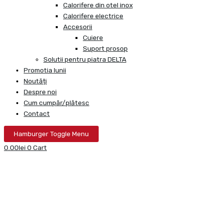
Calorifere din otel inox
Calorifere electrice
Accesorii
Cuiere
Suport prosop
Solutii pentru piatra DELTA
Promotia lunii
Noutăți
Despre noi
Cum cumpăr/plătesc
Contact
Hamburger Toggle Menu
0.00
lei
0
Cart