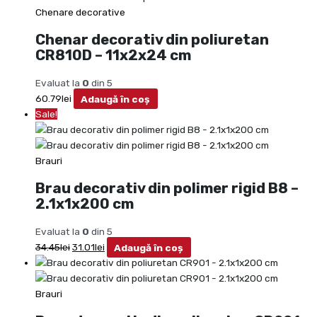
Chenare decorative
Chenar decorativ din poliuretan
CR810D – 11x2x24 cm
Evaluat la
0
din 5
60.79
lei
Adaugă în coș
Sale!
Brauri
Brau decorativ din polimer rigid B8 –
2.1x1x200 cm
Evaluat la
0
din 5
34.45
lei
31.01
lei
Adaugă în coș
Brauri