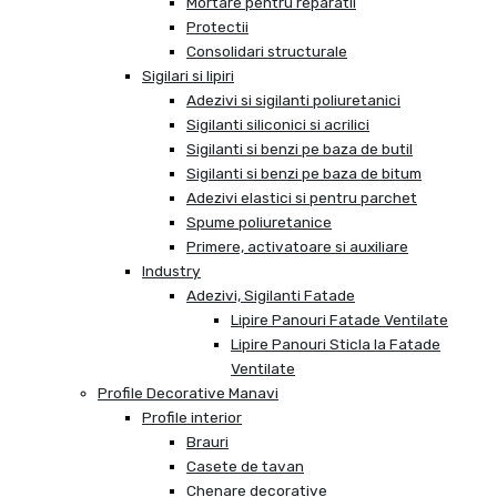
Mortare pentru reparatii
Protectii
Consolidari structurale
Sigilari si lipiri
Adezivi si sigilanti poliuretanici
Sigilanti siliconici si acrilici
Sigilanti si benzi pe baza de butil
Sigilanti si benzi pe baza de bitum
Adezivi elastici si pentru parchet
Spume poliuretanice
Primere, activatoare si auxiliare
Industry
Adezivi, Sigilanti Fatade
Lipire Panouri Fatade Ventilate
Lipire Panouri Sticla la Fatade
Ventilate
Profile Decorative Manavi
Profile interior
Brauri
Casete de tavan
Chenare decorative