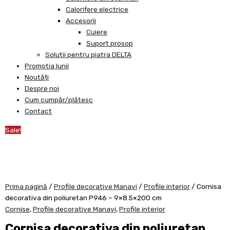
Calorifere electrice
Accesorii
Cuiere
Suport prosop
Solutii pentru piatra DELTA
Promotia lunii
Noutăți
Despre noi
Cum cumpăr/plătesc
Contact
Sale!
Prima pagină
/
Profile decorative Manavi
/
Profile interior
/ Cornisa
decorativa din poliuretan P946 – 9×8.5×200 cm
Cornise
,
Profile decorative Manavi
,
Profile interior
Cornisa decorativa din poliuretan