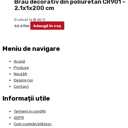
Brau decorativ din poliuretan CR901 –
2.1x1x200 cm
Evaluat la
0
din 5
66.69
lei
Adaugă în coș
Meniu de navigare
Acasă
Produse
Noutăți
Despre noi
Contact
Informații utile
Termeni și condiții
GDPR
Cum cumpăr/plătesc