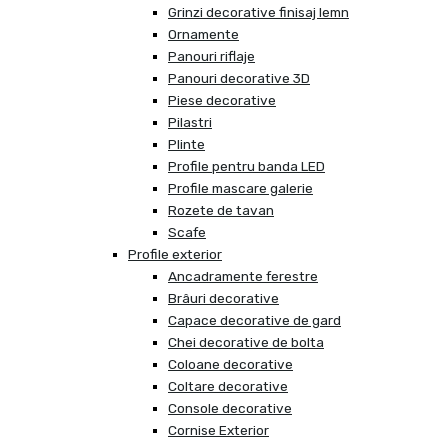
Grinzi decorative finisaj lemn
Ornamente
Panouri riflaje
Panouri decorative 3D
Piese decorative
Pilastri
Plinte
Profile pentru banda LED
Profile mascare galerie
Rozete de tavan
Scafe
Profile exterior
Ancadramente ferestre
Brâuri decorative
Capace decorative de gard
Chei decorative de bolta
Coloane decorative
Coltare decorative
Console decorative
Cornise Exterior