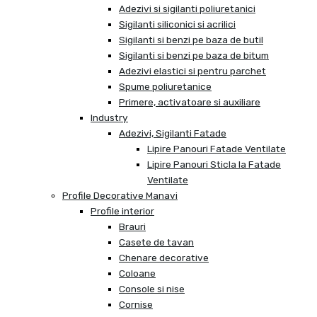
Adezivi si sigilanti poliuretanici
Sigilanti siliconici si acrilici
Sigilanti si benzi pe baza de butil
Sigilanti si benzi pe baza de bitum
Adezivi elastici si pentru parchet
Spume poliuretanice
Primere, activatoare si auxiliare
Industry
Adezivi, Sigilanti Fatade
Lipire Panouri Fatade Ventilate
Lipire Panouri Sticla la Fatade
Ventilate
Profile Decorative Manavi
Profile interior
Brauri
Casete de tavan
Chenare decorative
Coloane
Console si nise
Cornise