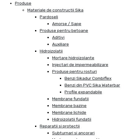
Produse
Materiale de constructii Sika
Pardoseli
Amorse / Sape
Produse pentru betoane
Aditivi
Auxiliare
Hidroizolatii
Mortare hidroizolante
Injectari de impermeabilizare
Produse pentru rosturi
Benzi Sikadur Combiflex
Benzi din PVC Sika Waterbar
Profile expandabile
Membrane fundatii
Membrane bazine
Membrane lichide
Hidroizolatii fundatii
Reparatii si protectii
Subturnari si ancorari