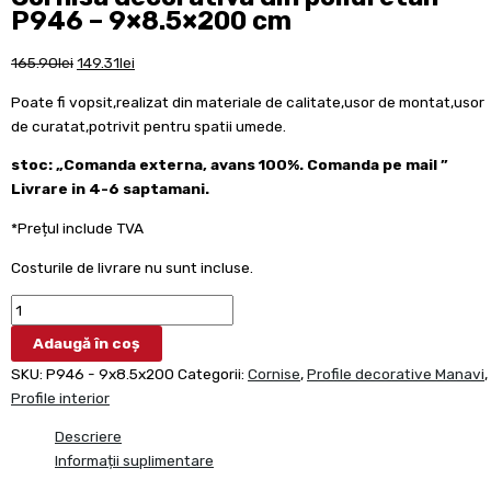
P946 – 9×8.5×200 cm
165.90
lei
149.31
lei
Poate fi vopsit,realizat din materiale de calitate,usor de montat,usor
de curatat,potrivit pentru spatii umede.
stoc: „Comanda externa, avans 100%. Comanda pe mail ”
Livrare in 4-6 saptamani.
*Prețul include TVA
Costurile de livrare nu sunt incluse.
Adaugă în coș
SKU:
P946 - 9x8.5x200
Categorii:
Cornise
,
Profile decorative Manavi
,
Profile interior
Descriere
Informații suplimentare