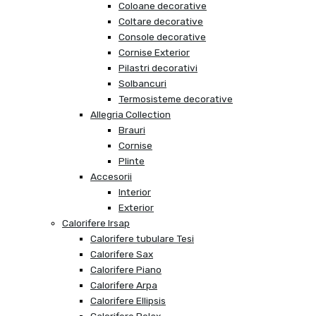
Coloane decorative
Coltare decorative
Console decorative
Cornise Exterior
Pilastri decorativi
Solbancuri
Termosisteme decorative
Allegria Collection
Brauri
Cornise
Plinte
Accesorii
Interior
Exterior
Calorifere Irsap
Calorifere tubulare Tesi
Calorifere Sax
Calorifere Piano
Calorifere Arpa
Calorifere Ellipsis