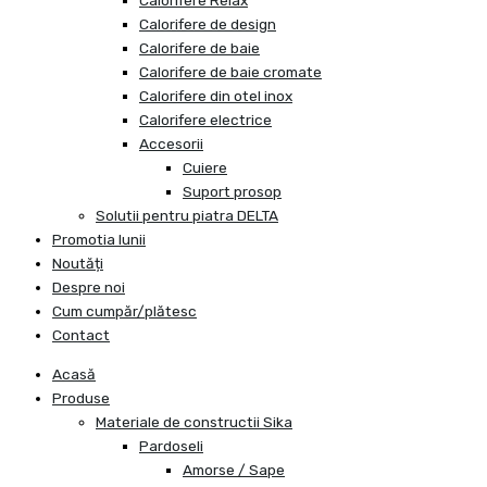
Calorifere Relax
Calorifere de design
Calorifere de baie
Calorifere de baie cromate
Calorifere din otel inox
Calorifere electrice
Accesorii
Cuiere
Suport prosop
Solutii pentru piatra DELTA
Promotia lunii
Noutăți
Despre noi
Cum cumpăr/plătesc
Contact
Acasă
Produse
Materiale de constructii Sika
Pardoseli
Amorse / Sape