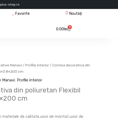
rplus-shop.ro
Favorite
Noutăți
0
Cart
0.00
lei
rative Manavi
/
Profile interior
/ Cornisa decorativa din
– 4×3.8×200 cm
ve Manavi
,
Profile interior
iva din poliuretan Flexibil
8×200 cm
in materiale de calitate,usor de montat,usor de