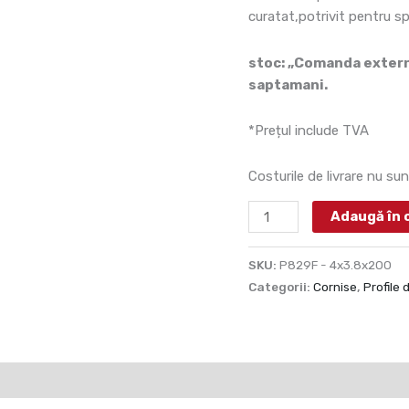
cm
curatat,potrivit pentru s
stoc: „Comanda externa
saptamani.
*Prețul include TVA
Costurile de livrare nu sun
Adaugă în 
SKU:
P829F - 4x3.8x200
Categorii:
Cornise
,
Profile