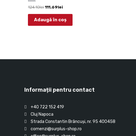
Evaluat
124.10
lei
111.69
lei
la
0
din
Adaugă în coș
5
Informații pentru contact
+40 722 152 419
Cluj Napoca
Strada Constantin Brâncuşi, nr. 95 400458
comenzi@surplus-shop.ro