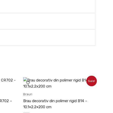
Prețul
Prețul
Sale!
inițial
curent
a
este:
fost:
111.69lei.
Brauri
124.10lei.
CR702 –
Brau decorativ din polimer rigid B14 –
10.1×2.2×200 cm