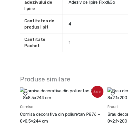
adezivului de
Adeziv de lipire Fixx&Go
lipire
Cantitatea de
4
produs lipit
Cantitate
1
Pachet
Produse similare
Prețul
Prețul
Sale!
inițial
curent
a
este:
fost:
163.13lei.
Cornise
Brauri
181.26lei.
Cornisa decorativa din poliuretan P876 –
Brau decor
8×8.5×244 cm
8×2.1×200