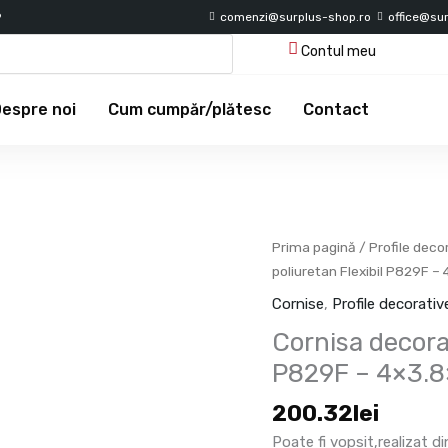
9
comenzi@surplus-shop.ro
office@su
Contul meu
espre noi
Cum cumpăr/plătesc
Contact
Cantitate
Prima pagină
/
Profile deco
Cornisa
poliuretan Flexibil P829F 
decorativa
Cornise
,
Profile decorati
din
Cornisa decorat
poliuretan
Flexibil
P829F – 4×3.
P829F
200.32
lei
-
4x3.8x200
Poate fi vopsit,realizat d