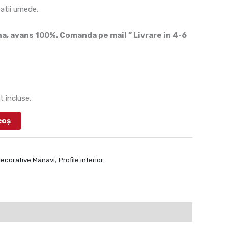
patii umede.
, avans 100%. Comanda pe mail ” Livrare in 4-6
t incluse.
coș
 decorative Manavi
,
Profile interior